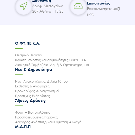
Διεύθυνση
Επικοινωνίας
Λεωφ. Μεσογείων
Επικοινωνήστε μαζί
207 Αθήνα 115 25
μας
Ο.ΦΥ.ΠΕ.Κ.Α.
Θεσμικό Πλαισιο
Ίδρυση, σκοπός και αρμοδιότητες ΟΦΥΠΕΚΑ
Διοικητικό Συμβούλιο, Δομή & Οργανόγραμμα
Νέα & Δημοσιότητα
Ακολουθήστε μας
Νέα, Ανακοινώσεις, Δελτία Τύπου
Εκθέσεις & Αναφορές
Προκηρύξεις & Διαγωνισμοί
Προσεχείς Εκδηλώσεις
Άξονες Δράσεις
Φύση – Βιοποικιλότητα
Προστατευόμενες περιοχές
Αειφόρος Ανάπτυξη και Κλιματική Αλλαγή
Μ.Δ.Π.Π