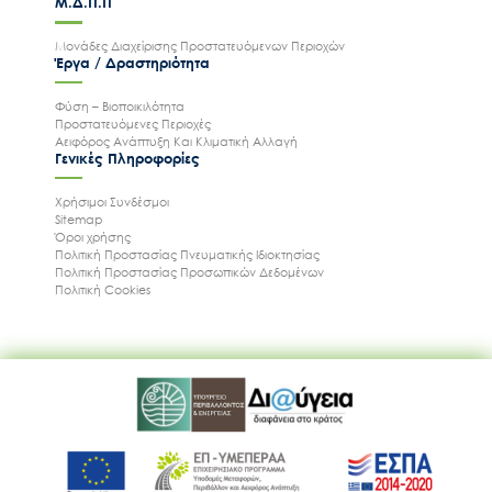
Μ.Δ.Π.Π
Μονάδες Διαχείρισης Προστατευόμενων Περιοχών
Έργα / Δραστηριότητα
Φύση – Βιοποικιλότητα
Προστατευόμενες Περιοχές
Αειφόρος Ανάπτυξη Και Κλιματική Αλλαγή
Γενικές Πληροφορίες
Χρήσιμοι Συνδέσμοι
Sitemap
Όροι χρήσης
Πολιτική Προστασίας Πνευματικής Ιδιοκτησίας
Πολιτική Προστασίας Προσωπικών Δεδομένων
Πολιτική Cookies
Ακολουθήστε μας