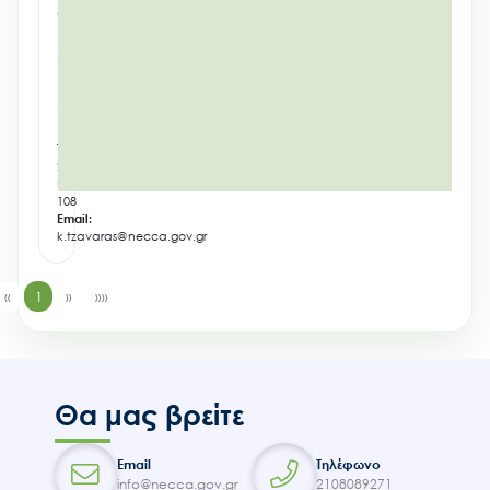
ΟΙΚΟΝΟΜΙΚΟΥ
Έργα
ΚΕΝΤΡΙΚΗ
Εισιτήρια
ΥΠΗΡΕΣΙΑ
Επικοινωνία
Αθήνα
Τηλέφωνο:
2108089271
Εσωτερικό:
108
Email:
k.tzavaras@necca.gov.gr
«
1
»
»»
Θα μας βρείτε
Email
Τηλέφωνο
info@necca.gov.gr
2108089271