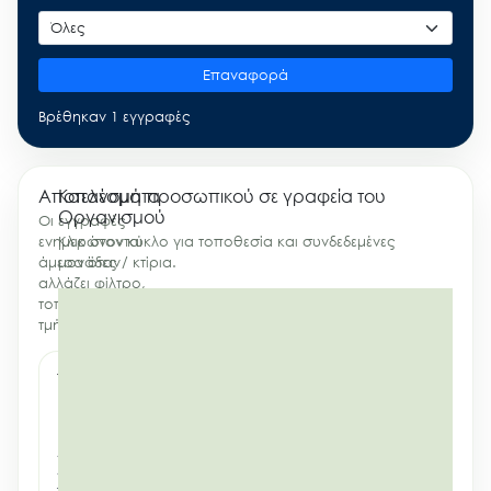
Επαναφορά
Βρέθηκαν 1 εγγραφές
Αποτελέσματα
Κατανομή προσωπικού σε γραφεία του
Οργανισμού
Οι εγγραφές
ενημερώνονται
Κλικ στον κύκλο για τοποθεσία και συνδεδεμένες
άμεσα όταν
μονάδες / κτίρια.
αλλάζει φίλτρο,
τοποθεσία ή
τμήμα.
Search
for:
ΤΖΑΒΑΡΑΣ
Ο.ΦΥ.ΠΕ.Κ.Α.
ΚΩΝΣΤΑΝΤΙΝΟΣ
Νέα – Δημοσιότητα
(Προϊστάμενος)
Άξονες δράσης
ΔΙΕΥΘΥΝΣΗ
ΔΙΟΙΚΗΤΙΚΟΥ
Μ.Δ.Π.Π.
–