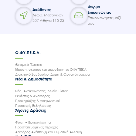
Φόρμα
Διεύθυνση
Επικοινωνίας
Λεωφ. Μεσογείων
Επικοινωνήστε μαζί
207 Αθήνα 115 25
μας
Ο.ΦΥ.ΠΕ.Κ.Α.
Θεσμικό Πλαισιο
Ίδρυση, σκοπός και αρμοδιότητες ΟΦΥΠΕΚΑ
Διοικητικό Συμβούλιο, Δομή & Οργανόγραμμα
Νέα & Δημοσιότητα
Νέα, Ανακοινώσεις, Δελτία Τύπου
Εκθέσεις & Αναφορές
Προκηρύξεις & Διαγωνισμοί
Προσεχείς Εκδηλώσεις
Άξονες Δράσεις
Φύση – Βιοποικιλότητα
Προστατευόμενες περιοχές
Αειφόρος Ανάπτυξη και Κλιματική Αλλαγή