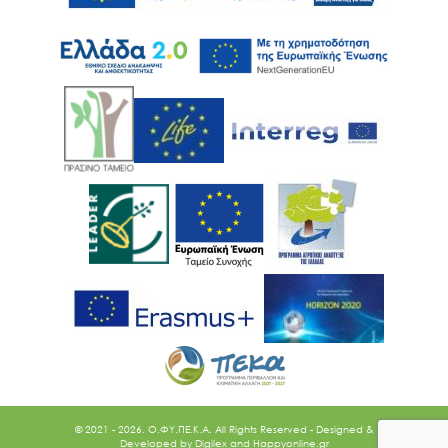
© 2021 - 2026. O.ΦΥ.ΠΕ.Κ.Α. All Rights Reserved - Designed &
Developed by
Digilex
and
Happyonline.gr