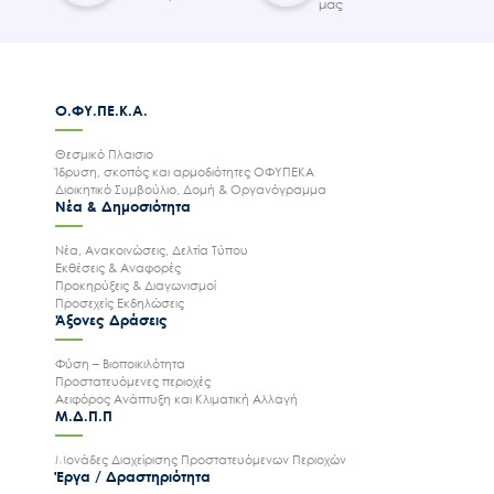
μας
Ο.ΦΥ.ΠΕ.Κ.Α.
Θεσμικό Πλαισιο
Ίδρυση, σκοπός και αρμοδιότητες ΟΦΥΠΕΚΑ
Διοικητικό Συμβούλιο, Δομή & Οργανόγραμμα
Νέα & Δημοσιότητα
Νέα, Ανακοινώσεις, Δελτία Τύπου
Εκθέσεις & Αναφορές
Προκηρύξεις & Διαγωνισμοί
Προσεχείς Εκδηλώσεις
Άξονες Δράσεις
Φύση – Βιοποικιλότητα
Προστατευόμενες περιοχές
Αειφόρος Ανάπτυξη και Κλιματική Αλλαγή
Μ.Δ.Π.Π
Μονάδες Διαχείρισης Προστατευόμενων Περιοχών
Έργα / Δραστηριότητα