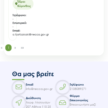
Έδρα:
Κόρινθος
Τηλέφωνο:
-
Εσωτερικό:
-
Email:
o.tzortzakaki@necca.gov.gr
«
1
»
»»
Θα μας βρείτε
Email
Τηλέφωνο
info@necca.gov.gr
2108089271
Φόρμα
Διεύθυνση
Επικοινωνίας
Λεωφ. Μεσογείων
Επικοινωνήστε μαζί
207 Αθήνα 115 25