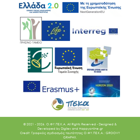
Ακολουθήστε μας
© 2021 - 2026. O.ΦΥ.ΠΕ.Κ.Α. All Rights Reserved - Designed &
Developed by
Digilex
and
Happyonline.gr
Credit: Γραφικός σχεδιασμός ταυτότητας Ο.ΦΥ.ΠΕ.Κ.Α.: GROOVY
GRAPHX.