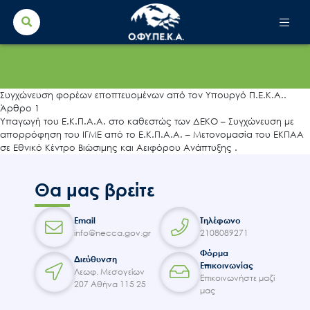
Search Button
Search
for:
Συγχώνευση φορέων εποπτευομένων από τον Υπουργό Π.Ε.Κ.Α..
Άρθρο 1
Υπαγωγή του Ε.Κ.Π.Α.Α. στο καθεστώς των ΔΕΚΟ – Συγχώνευση με
απορρόφηση του ΙΓΜΕ από το Ε.Κ.Π.Α.Α. – Μετονομασία του ΕΚΠΑΑ
σε Εθνικό Κέντρο Βιώσιμης και Αειφόρου Ανάπτυξης .
Θα μας βρείτε
Email
Τηλέφωνο
info@necca.gov.gr
2108089271
Φόρμα
Διεύθυνση
Επικοινωνίας
Λεωφ. Μεσογείων
Επικοινωνήστε μαζί
207 Αθήνα 115 25
μας