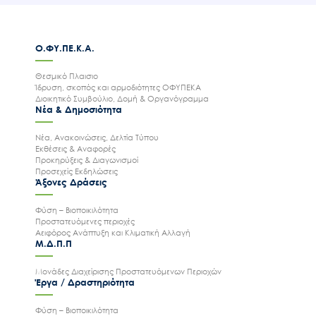
Ο.ΦΥ.ΠΕ.Κ.Α.
Search
for:
Θεσμικό Πλαισιο
Ο.ΦΥ.ΠΕ.Κ.Α.
Ίδρυση, σκοπός και αρμοδιότητες ΟΦΥΠΕΚΑ
Διοικητικό Συμβούλιο, Δομή & Οργανόγραμμα
Νέα & Δημοσιότητα
Νέα – Δημοσιότητα
Άξονες δράσης
Νέα, Ανακοινώσεις, Δελτία Τύπου
Εκθέσεις & Αναφορές
Μ.Δ.Π.Π.
Προκηρύξεις & Διαγωνισμοί
Προσεχείς Εκδηλώσεις
Έργα
Άξονες Δράσεις
Εισιτήρια
Φύση – Βιοποικιλότητα
Προστατευόμενες περιοχές
Επικοινωνία
Αειφόρος Ανάπτυξη και Κλιματική Αλλαγή
Μ.Δ.Π.Π
Μονάδες Διαχείρισης Προστατευόμενων Περιοχών
Έργα / Δραστηριότητα
Φύση – Βιοποικιλότητα