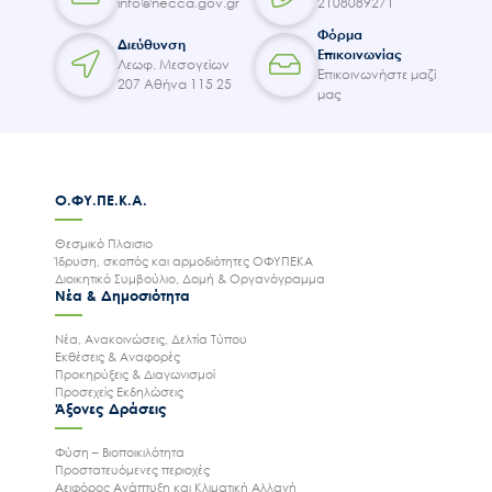
info@necca.gov.gr
2108089271
Φόρμα
Διεύθυνση
Επικοινωνίας
Λεωφ. Μεσογείων
Επικοινωνήστε μαζί
207 Αθήνα 115 25
μας
Search
Ο.ΦΥ.ΠΕ.Κ.Α.
for:
Ο.ΦΥ.ΠΕ.Κ.Α.
Θεσμικό Πλαισιο
Ίδρυση, σκοπός και αρμοδιότητες ΟΦΥΠΕΚΑ
Νέα – Δημοσιότητα
Διοικητικό Συμβούλιο, Δομή & Οργανόγραμμα
Νέα & Δημοσιότητα
Άξονες δράσης
Μ.Δ.Π.Π.
Νέα, Ανακοινώσεις, Δελτία Τύπου
Εκθέσεις & Αναφορές
Έργα
Προκηρύξεις & Διαγωνισμοί
Προσεχείς Εκδηλώσεις
Εισιτήρια
Άξονες Δράσεις
Επικοινωνία
Φύση – Βιοποικιλότητα
Προστατευόμενες περιοχές
Αειφόρος Ανάπτυξη και Κλιματική Αλλαγή