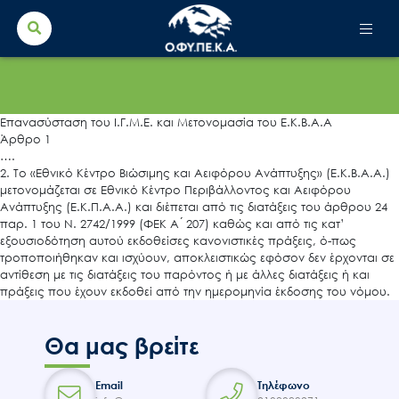
Search Button
Search
for:
Επανασύσταση του Ι.Γ.Μ.Ε. και Μετονομασία του Ε.Κ.Β.Α.Α
Άρθρο 1
….
2. Το «Εθνικό Κέντρο Βιώσιμης και Αειφόρου Ανάπτυξης» (Ε.Κ.Β.Α.Α.)
μετονομάζεται σε Εθνικό Κέντρο Περιβάλλοντος και Αειφόρου
Ανάπτυξης (Ε.Κ.Π.Α.Α.) και διέπεται από τις διατάξεις του άρθρου 24
παρ. 1 του Ν. 2742/1999 (ΦΕΚ Α ́ 207) καθώς και από τις κατ’
εξουσιοδότηση αυτού εκδoθείσες κανονιστικές πράξεις, ό-πως
τροποποιήθηκαν και ισχύουν, αποκλειστικώς εφόσον δεν έρχονται σε
αντίθεση με τις διατάξεις του παρόντος ή με άλλες διατάξεις ή και
πράξεις που έχουν εκδοθεί από την ημερομηνία έκδοσης του νόμου.
Θα μας βρείτε
Email
Τηλέφωνο