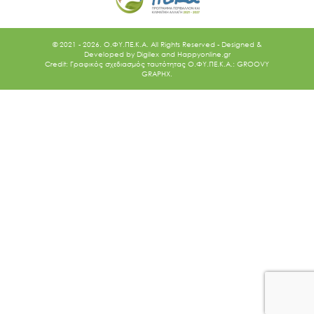
© 2021 - 2026. O.ΦΥ.ΠΕ.Κ.Α. All Rights Reserved - Designed &
Developed by
Digilex
and
Happyonline.gr
Credit: Γραφικός σχεδιασμός ταυτότητας Ο.ΦΥ.ΠΕ.Κ.Α.: GROOVY
GRAPHX.