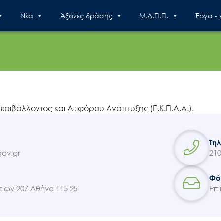
Nέα
Άξονες δράσης
Μ.Δ.Π.Π.
Έργα -
Search
for:
εριβάλλοντος και Αειφόρου Ανάπτυξης (Ε.Κ.Π.Α.Α.).
Ο.ΦΥ.ΠΕ.Κ.Α.
Τη
ov.gr
210
Νέα – Δημοσιότητα
Φό
ίων 207 Αθήνα 115 25
Επι
Άξονες δράσης