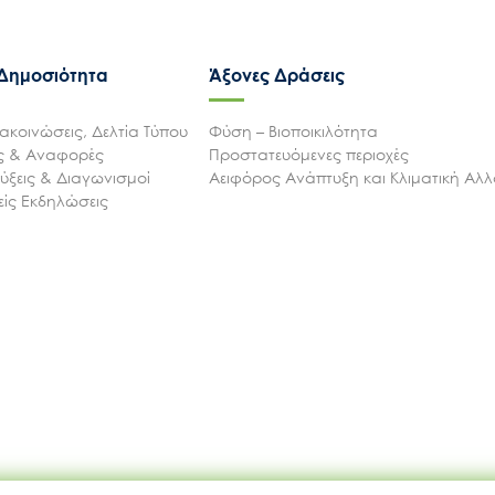
Μ.Δ.Π.Π.
 Δημοσιότητα
Άξονες Δράσεις
Έργα
ακοινώσεις, Δελτία Τύπου
Φύση – Βιοποικιλότητα
ις & Αναφορές
Προστατευόμενες περιοχές
Εισιτήρια
ξεις & Διαγωνισμοί
Αειφόρος Ανάπτυξη και Κλιματική Αλ
ίς Εκδηλώσεις
Επικοινωνία