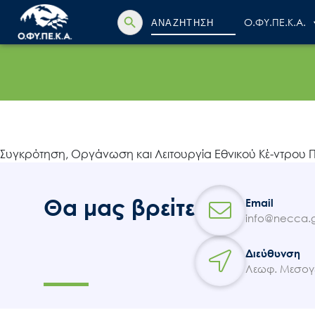
Search Button
Search
Ο.ΦΥ.ΠΕ.Κ.Α.
for:
Συγκρότηση, Οργάνωση και Λειτουργία Εθνικού Κέ-ντρου Π
Θα μας βρείτε
Email
info@necca.g
Διεύθυνση
Λεωφ. Μεσογε