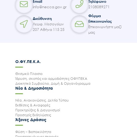
Email
Τηλέφωνο
info@necca.gov.gr
2108089271
Φόρμα
Διεύθυνση
Επικοινωνίας
Λεωφ. Μεσογείων
Επικοινωνήστε μαζί
207 Αθήνα 115 25
μας
Ο.ΦΥ.ΠΕ.Κ.Α.
Θεσμικό Πλαισιο
Ίδρυση, σκοπός και αρμοδιότητες ΟΦΥΠΕΚΑ
Διοικητικό Συμβούλιο, Δομή & Οργανόγραμμα
Νέα & Δημοσιότητα
Νέα, Ανακοινώσεις, Δελτία Τύπου
Εκθέσεις & Αναφορές
Προκηρύξεις & Διαγωνισμοί
Προσεχείς Εκδηλώσεις
Άξονες Δράσεις
Φύση – Βιοποικιλότητα
Προστατευόμενες περιοχές