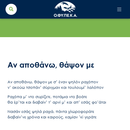
Search Button
Search
for:
Αν αποθάνω, θάψον με
Αν αποθάνω, θάψον με σ’ έναν ψηλόν ραχόπον
ν’ ακούω τσοπάν’ σύριγμαν και τουλουμί’ λαλόπον
Ραχόπα μ’ ντο συρίζετε, ποτάμια ντο βοάτε
θα έρ’ται και διαβαίν’ τ’ αρνί μ’ και απ’ εσάς φο’άται
Νασάν εσάς ψηλά ραχιά, πάντα χλωροφοράτε
διαβαίν’νε χρόνια και καιρούς, καμίαν ’κί γεράτε