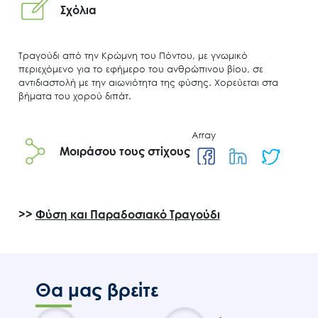
Σχόλια
Τραγούδι από την Κρώμνη του Πόντου, με γνωμικό
περιεχόμενο για το εφήμερο του ανθρώπινου βίου, σε
αντιδιαστολή με την αιωνιότητα της φύσης. Χορεύεται στα
βήματα του χορού διπάτ.
Search
for:
Array
Ο.ΦΥ.ΠΕ.Κ.Α.
Μοιράσου τους στίχους
Νέα – Δημοσιότητα
Άξονες δράσης
>>
Φύση και Παραδοσιακό Τραγούδι
Μ.Δ.Π.Π.
Έργα
Εισιτήρια
Επικοινωνία
Θα μας βρείτε