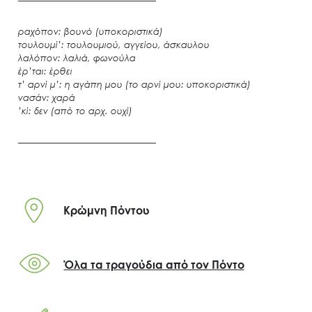
ραχόπον: βουνό (υποκοριστικά)
τουλουμί’: τουλουμιού, αγγείου, άσκαυλου
λαλόπον: λαλιά, φωνούλα
έρ’ται: έρθει
τ’ αρνί μ’: η αγάπη μου (το αρνί μου: υποκοριστικά)
νασάν: χαρά
’κί: δεν (από το αρχ. ουχί)
Κρώμνη Πόντου
Όλα τα τραγούδια από τον Πόντο