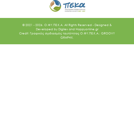
© 2021 - 2026. O.ΦΥ.ΠΕ.Κ.Α. All Rights Reserved - Designed &
Developed by
Digilex
and
Happyonline.gr
Credit: Γραφικός σχεδιασμός ταυτότητας Ο.ΦΥ.ΠΕ.Κ.Α.: GROOVY
GRAPHX.
Ακολουθήστε μας