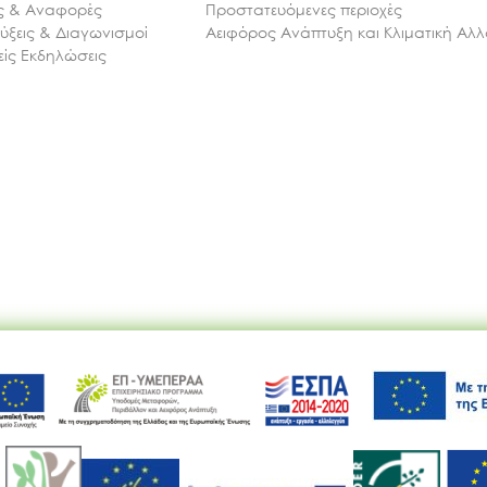
ις & Αναφορές
Προστατευόμενες περιοχές
ξεις & Διαγωνισμοί
Αειφόρος Ανάπτυξη και Κλιματική Αλ
ίς Εκδηλώσεις
Ακολουθήστε μας