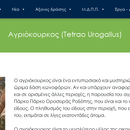
Nέα
Άξονες δράσης
Μ.Δ.Π.Π.
Έργα -
Αγριόκουρκος (Tetrao Urogallus)
Ο αγριόκουρκος είναι ένα εντυπωσιακό και μυστηρι
ώριμα δάση κωνοφόρων. Αν και υπάρχουν αναφορ
και σε ορισμένες άλλες περιοχές, η παρουσία του αγ
Πάρκο Πάρκο Οροσειράς Ροδόπης, που είναι και το 
είδους. Ο πληθυσμός του είδους στην περιοχή, πο
του, εκτιμάται σε λίγες εκατοντάδες άτομα.
Search
for:
Ο αγριόκουρκος είναι το μεγαλύτερο μέλος της οικ