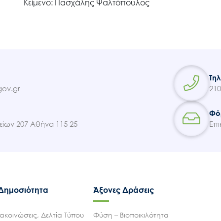
Κείμενο: Πασχάλης Ψαλτόπουλος
Επικοινωνία
Τη
ov.gr
210
Φό
ίων 207 Αθήνα 115 25
Επι
 Δημοσιότητα
Άξονες Δράσεις
ακοινώσεις, Δελτία Τύπου
Φύση – Βιοποικιλότητα