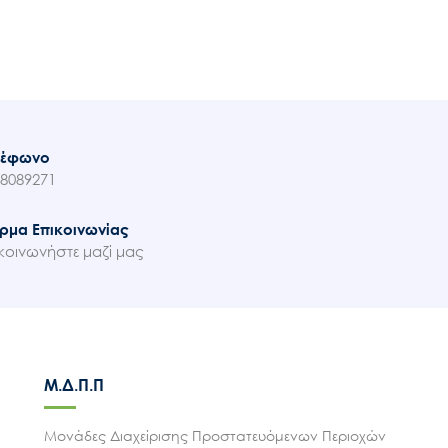
λέφωνο
8089271
ρμα Επικοινωνίας
κοινωνήστε μαζί μας
Μ.Δ.Π.Π
Μονάδες Διαχείρισης Προστατευόμενων Περιοχών