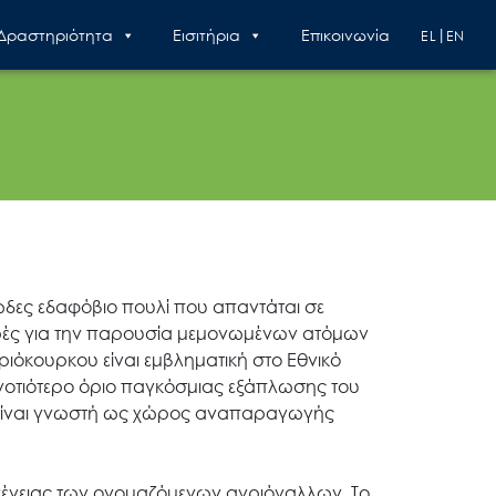
 Δραστηριότητα
Εισιτήρια
Επικοινωνία
EL
EN
ώδες εδαφόβιο πουλί που απαντάται σε
ές για την παρουσία μεμονωμένων ατόμων
ριόκουρκου είναι εμβληματική στο Εθνικό
νοτιότερο όριο παγκόσμιας εξάπλωσης του
υ είναι γνωστή ως χώρος αναπαραγωγής
ογένειας των ονομαζόμενων αγριόγαλλων. Το