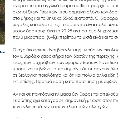
όνομα του στα αγγλικά (capercaillie) προέρχεται α
Ο.ΦΥ.ΠΕ.Κ.Α.
σκωτσέζικων Γαελικών, που σημαίνει άλογο των δασώ
στο μήκος και το θηλυκό 55-65 εκατοστά. Οι διαφορέ
μεγάλες και ευδιάκριτες. Το αρσενικό είναι πολύ μεγα
Νέα – Δημοσιότητα
μέσον όρο και φτάνει τα 90-95 εκατοστά, ο δε χρωματι
πολύ μικρότερο, ζυγίζει περίπου τα μισά κιλά και το
Άξονες δράσης
Ο αγριόκουρκος είναι βιοενδείκτης πλούσιων οικολο
Και
τον ψυχρόβιο χαρακτήρα των δασών της περιοχής, κ
είδος των ψυχρόβιων κωνοφόρων δασών. Είναι δείκτ
Μ.Δ.Π.Π.
μπορεί να επιβιώνει, αυτό σημαίνει ότι υπάρχουν ό
σε βιολογική ποικιλότητα και ότι και πολλά άλλα ε
εκεί επίσης. Προτιμά δάση κατά προτίμηση με αφθ
Έργα
Αν και σε παγκόσμια κλίμακα δεν θεωρείται απειλούμε
Ευρώπης έχει καταγραφεί
σημαντική μείωση στον π
Εισιτήρια
των ενδιαιτημάτων και των κλιματικών αλλαγών.