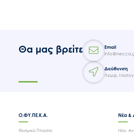
Θα μας βρείτε
Email
info@necca.g
Διεύθυνση
Λεωφ. Μεσογε
Ο.ΦΥ.ΠΕ.Κ.Α.
Νέα &
Θεσμικό Πλαισιο
Νέα, Αν