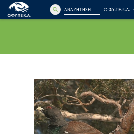
Search Button
Search
Ο.ΦΥ.ΠΕ.Κ.Α.
for: