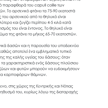
πό παραφθορά του capull coille των
ν. Το αρσενικό φτάνει τα 75-90 εκατοστά
ς του αρσενικού από το θηλυκό είναι
λύτερο και ζυγίζει περίπου 4-5 κιλά κατά
σμός του είναι έντονος. Το θηλυκό είναι
 σώμα της φτάνει το μήκος 65-70 εκατοστών.
γικά δασών και η παρουσία του υποδεικνύει
αθώς αποτελεί ένα εμβληματικό τυπικό
ης της καλής υγείας του δάσους: όταν
λα τα χαρακτηριστικά ενός δάσους πλούσιου
ίδη ζώων και φυτών μπορούν να ευδοκιμήσουν
ονία καρποφόρων θάμνων.
νο, στις χώρες της Κεντρικής και Νότιας
ληθυσμό του, κυρίως λόγω της διαταραχής