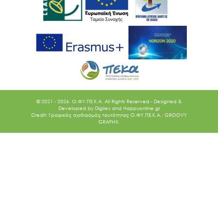
© 2021 - 2026. O.ΦΥ.ΠΕ.Κ.Α. All Rights Reserved - Designed &
Developed by
Digilex
and
Happyonline.gr
Credit: Γραφικός σχεδιασμός ταυτότητας Ο.ΦΥ.ΠΕ.Κ.Α.: GROOVY
GRAPHX.