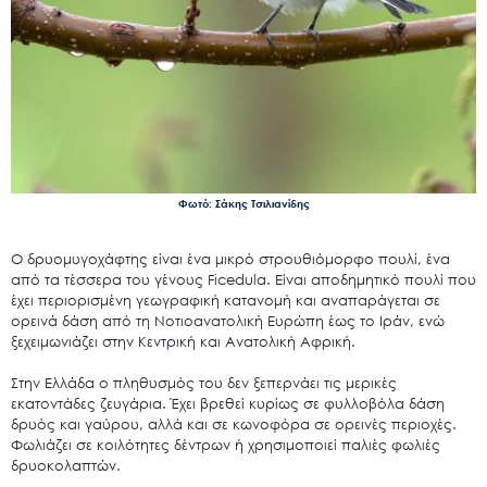
Φωτό: Σάκης Τσιλιανίδης
Ο δρυομυγοχάφτης είναι ένα μικρό στρουθιόμορφο πουλί, ένα
από τα τέσσερα του γένους Ficedula. Είναι αποδημητικό πουλί που
έχει περιορισμένη γεωγραφική κατανομή και αναπαράγεται σε
ορεινά δάση από τη Νοτιοανατολική Ευρώπη έως το Ιράν, ενώ
ξεχειμωνιάζει στην Κεντρική και Ανατολική Αφρική.
Στην Ελλάδα ο πληθυσμός του δεν ξεπερνάει τις μερικές
εκατοντάδες ζευγάρια. Έχει βρεθεί κυρίως σε φυλλοβόλα δάση
δρυός και γαύρου, αλλά και σε κωνοφόρα σε ορεινές περιοχές.
Φωλιάζει σε κοιλότητες δέντρων ή χρησιμοποιεί παλιές φωλιές
δρυοκολαπτών.