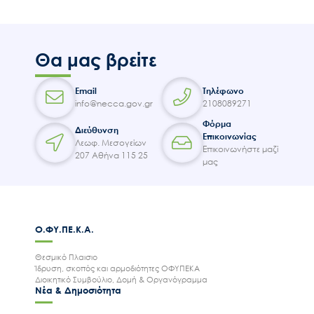
Θα μας βρείτε
Email
Τηλέφωνο
info@necca.gov.gr
2108089271
Φόρμα
Διεύθυνση
Επικοινωνίας
Λεωφ. Μεσογείων
Επικοινωνήστε μαζί
207 Αθήνα 115 25
μας
Ο.ΦΥ.ΠΕ.Κ.Α.
Θεσμικό Πλαισιο
Ίδρυση, σκοπός και αρμοδιότητες ΟΦΥΠΕΚΑ
Διοικητικό Συμβούλιο, Δομή & Οργανόγραμμα
Νέα & Δημοσιότητα