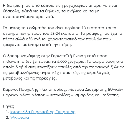
Η διάκρισή του από κάποια είδη μυγοχαφτών μπορεί να είναι
δύσκολη, ειδικά για τα θηλυκά, τα ανήλικα και τα μη
αναπαραγόμενα αρσενικά.
Το μήκος του σώματός του είναι περίπου 13 εκατοστά και το
άνοιγμα των φτερών του 23-24 εκατοστά. Το ράμφος του έχει το
πλατύ αλλά οξύ σχήμα, χαρακτηριστικό των πουλιών που
τρέφονται με έντομα κατά την πτήση.
Ο δρυομυγοχάφτης στην Ευρωπαϊκή Ένωση κατά πάσα
Search
πιθανότητα δεν ξεπερνάει τα 5.000 ζευγάρια. Τα ώριμα δάση στα
for:
οποία διαβιεί αντιμετωπίζουν απειλές από την παραγωγή ξυλείας,
Ο.ΦΥ.ΠΕ.Κ.Α.
τις μεταβαλλόμενες αγροτικές πρακτικές, τις υδρολογικές
μεταβολές και τις πυρκαγιές.
Νέα – Δημοσιότητα
Άξονες δράσης
Κείμενο: Πασχάλης Ψαλτόπουλος, Μονάδα Διαχείρισης Εθνικών
Πάρκων Δέλτα Νέστου – Βιστωνίδας – Ισμαρίδας και Ροδόπης
Μ.Δ.Π.Π.
Πηγές
Έργα
Ιστοσελίδα Ευρωπαϊκής Επιτροπής
Εισιτήρια
Wikipedia
Επικοινωνία