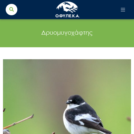
Search Button
Search
for:
Δρυομυγοχάφτης