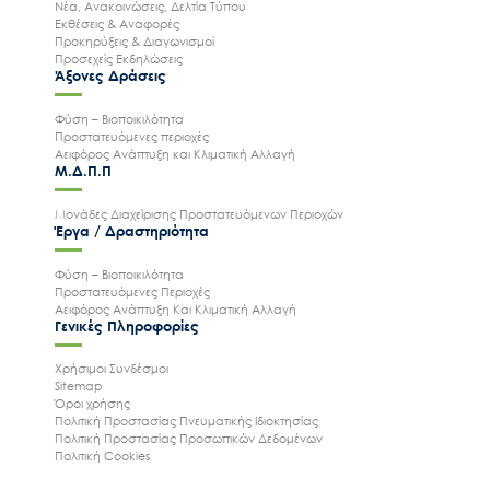
Νέα, Ανακοινώσεις, Δελτία Τύπου
Εκθέσεις & Αναφορές
Προκηρύξεις & Διαγωνισμοί
Προσεχείς Εκδηλώσεις
Άξονες Δράσεις
Φύση – Βιοποικιλότητα
Προστατευόμενες περιοχές
Αειφόρος Ανάπτυξη και Κλιματική Αλλαγή
Μ.Δ.Π.Π
Μονάδες Διαχείρισης Προστατευόμενων Περιοχών
Έργα / Δραστηριότητα
Φύση – Βιοποικιλότητα
Προστατευόμενες Περιοχές
Αειφόρος Ανάπτυξη Και Κλιματική Αλλαγή
Γενικές Πληροφορίες
Χρήσιμοι Συνδέσμοι
Sitemap
Όροι χρήσης
Πολιτική Προστασίας Πνευματικής Ιδιοκτησίας
Πολιτική Προστασίας Προσωπικών Δεδομένων
Πολιτική Cookies