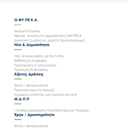
Ο.ΦΥ.ΠΕ.Κ.Α.
Θεσμικό Πλαισιο
Ίδρυση, σκοπός και αρμοδιότητες ΟΦΥΠΕΚΑ
Διοικητικό Συμβούλιο, Δομή & Οργανόγραμμα
Νέα & Δημοσιότητα
Νέα, Ανακοινώσεις, Δελτία Τύπου
Εκθέσεις & Αναφορές
Προκηρύξεις & Διαγωνισμοί
Προσεχείς Εκδηλώσεις
Άξονες Δράσεις
Φύση – Βιοποικιλότητα
Προστατευόμενες περιοχές
Αειφόρος Ανάπτυξη και Κλιματική Αλλαγή
Μ.Δ.Π.Π
Μονάδες Διαχείρισης Προστατευόμενων Περιοχών
Έργα / Δραστηριότητα
Φύση – Βιοποικιλότητα