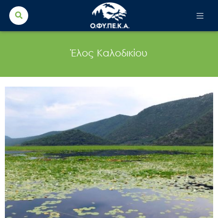
Search Button
Search
for:
Έλος Καλοδικίου