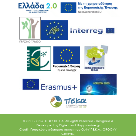
© 2021 - 2026. O.ΦΥ.ΠΕ.Κ.Α. All Rights Reserved - Designed &
Developed by
Digilex
and
Happyonline.gr
Credit: Γραφικός σχεδιασμός ταυτότητας Ο.ΦΥ.ΠΕ.Κ.Α.: GROOVY
GRAPHX.