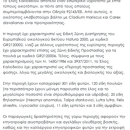
Το Έλος Καλοδικίου αποτελεί έναν εσωτερικό υγρότοπο με επτά
Ο.ΦΥ.ΠΕ.Κ.Α.
τύπους οικοτόπων, οι πέντε από τους οποίους
συμπεριλαμβάνονται στην Οδηγία 92/43/ΕΕ. Από αυτούς, ο
Νέα – Δημοσιότητα
οικότοπος «Ασβεστούχοι βάλτοι με Cladium mariscus και Carex
Άξονες δράσης
davaliana» είναι προτεραιότητας.
Μ.Δ.Π.Π.
Η περιοχή έχει χαρακτηριστεί ως Ειδική Ζώνη Διατήρησης του
Ευρωπαϊκού οικολογικού δικτύου Natura 2000, με κωδικό
Έργα
GR2120002. Μαζί με άλλους υγρότοπους της ευρύτερης περιοχής
Εισιτήρια
έχει χαρακτηριστεί επίσης ως Ζώνη Ειδικής Προστασίας για τα
πουλιά με κωδικό GR2120006. Τέλος, σύμφωνα με τους
Επικοινωνία
χαρακτηρισμούς των Ν. 1650/1986 και 3937/2011, το Έλος
Καλοδικίου έχει χαρακτηριστεί ως «Περιοχή προστασίας της
φύσης», λόγω της μεγάλης οικολογικής και βιολογικής του αξίας.
Στην περιοχή έχουν καταγραφεί 301 είδη φυτών, 120 είδη πουλιών
(τα περισσότερα έχουν μόνιμη παρουσία στο έλος και το
μεγαλύτερο ποσοστό είναι στρουθιόμορφα και υδρόβια), 20 είδη
θηλαστικών (Neomys anomalus, Talpa stankovici, Lutra lutra, Felis
silvestris, Myocastor coypus), 11 είδη ερπετών και 5 είδη αμφιβίων.
Οι παραγωγικές δραστηριότητες της γύρω περιοχής αφορούν την
κτηνοτροφία αιγοπροβάτων και αγελάδων ελευθέρας βοσκής,
καθώς και την καλλιέργεια κτηνοτροφικών φυτών για την εκτροφή