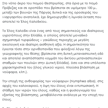
Στο νότιο άκρο του Νομού Θεσπρωτίας, στα όρια με το Νομό
Πρέβεζας και σε οροπέδιο που βρίσκεται σε υψόμετρο 100 μ.,
μεταξύ των βουνών της Πάργας δυτικά και της οροσειράς του
Μαργαριτίου ανατολικά, έχει δημιουργηθεί η λιμναία έκταση που
αποτελεί το Έλος Καλοδικίου.
Το Έλος Καλοδίκι είναι ένας από τους σημαντικούς και ιδιαίτερους
υγροτόπους στην Ελλάδα, ο οποίος αποτελεί μοναδικό
σχηματισμό τυρφώδους – γαιώδους περιοχής με μεγάλη
οικολογική και ιδιαίτερη αισθητική αξία. Η σημαντικότητα του
έγκειται τόσο στην ορνιθοπανίδα που φιλοξενεί λόγω της
γεωγραφικής του θέσης (βρίσκεται στη δυτική μεταναστευτική οδό
και αποτελεί αναπόσπαστο κομμάτι του δικτύου μεταναστευτικών
σταθμών των πουλιών στην Δυτική Ελλάδα), όσο και στα υπόλοιπα
χαρακτηριστικά του (έλος γλυκού νερού, πλούσια βλάστηση με
νούφαρα, κλπ.).
Την εποχή της ανθοφορίας των νούφαρων (Nymphea alba), στις
αρχές του καλοκαιριού, η όψη του έλους είναι εντυπωσιακή. Η
στάθμη των νερών του έλους, καθώς και η φυσιογνωμία του
εξαιτίας της βλάστησης, μεταβάλλονται ανάλογα με την εποχή του
έτους.
Search
for: