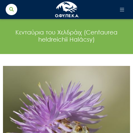
Search Button
Search
for:
Κενταύρια του Χελδράιχ (Centaurea
heldreichii Halácsy)