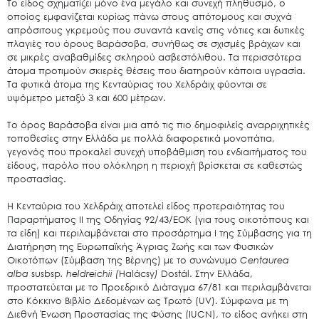
Το είδος σχηματίζει μόνο ένα μεγάλο και συνεχή πληθυσμό, ο
οποίος εμφανίζεται κυρίως πάνω στους απότομους και συχνά
απρόσιτους γκρεμούς που συναντά κανείς στις νότιες και δυτικές
πλαγιές του όρους Βαράσοβα, συνήθως σε σχισμές βράχων και
σε μικρές αναβαθμίδες σκληρού ασβεστόλιθου. Τα περισσότερα
άτομα προτιμούν σκιερές θέσεις που διατηρούν κάποια υγρασία.
Τα φυτικά άτομα της Κενταύριας του Χελδράιχ φύονται σε
υψόμετρο μεταξύ 3 και 600 μέτρων.
Το όρος Βαράσοβα είναι μια από τις πιο δημοφιλείς αναρριχητικές
τοποθεσίες στην Ελλάδα με πολλά διαφορετικά μονοπάτια,
γεγονός που προκαλεί συνεχή υποβάθμιση του ενδιαιτήματος του
είδους, παρόλο που ολόκληρη η περιοχή βρίσκεται σε καθεστώς
προστασίας.
Search
for:
Ο.ΦΥ.ΠΕ.Κ.Α.
Η Κενταύρια του Χελδράιχ αποτελεί είδος προτεραιότητας του
Παραρτήματος ΙΙ της Οδηγίας 92/43/ΕΟΚ (για τους οικοτόπους και
Νέα – Δημοσιότητα
τα είδη) και περιλαμβάνεται στο προσάρτημα Ι της Σύμβασης για τη
Διατήρηση της Ευρωπαϊκής Άγριας Ζωής και των Φυσικών
Άξονες δράσης
Οικοτόπων (Σύμβαση της Βέρνης) με το συνώνυμο
Centaurea
Μ.Δ.Π.Π.
alba
susbsp
.
heldreichii
(
Halácsy
)
Dostál. Στην Ελλάδα,
προστατεύεται με το Προεδρικό Διάταγμα 67/81 και περιλαμβάνεται
Έργα
στο Κόκκινο Βιβλίο Δεδομένων ως Τρωτό (UV). Σύμφωνα με τη
Διεθνή Ένωση Προστασίας της Φύσης (IUCN), το είδος ανήκει στη
Εισιτήρια