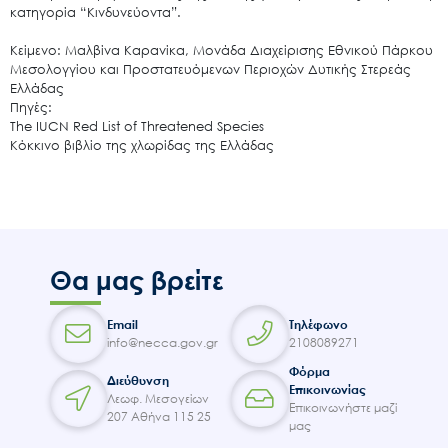
κατηγορία “Κινδυνεύοντα”.
Επικοινωνία
Κείμενο: Μαλβίνα Καρανίκα, Μονάδα Διαχείρισης Εθνικού Πάρκου
Μεσολογγίου και Προστατευόμενων Περιοχών Δυτικής Στερεάς
Ελλάδας
Πηγές:
The IUCN Red List of Threatened Species
Κόκκινο βιβλίο της χλωρίδας της Ελλάδας
Θα μας βρείτε
Email
Τηλέφωνο
info@necca.gov.gr
2108089271
Φόρμα
Διεύθυνση
Επικοινωνίας
Λεωφ. Μεσογείων
Επικοινωνήστε μαζί
207 Αθήνα 115 25
μας