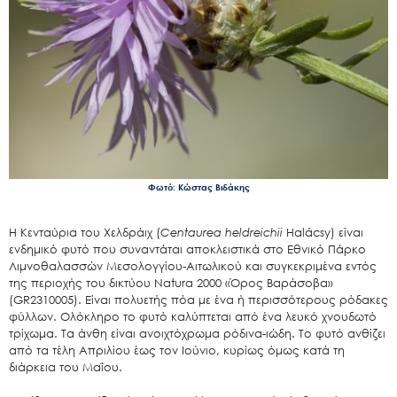
Φωτό: Κώστας Βιδάκης
Η Κενταύρια του Χελδράιχ (
Centaurea heldreichii
Halácsy) είναι
ενδημικό φυτό που συναντάται αποκλειστικά στο Εθνικό Πάρκο
Λιμνοθαλασσών Μεσολογγίου-Αιτωλικού και συγκεκριμένα εντός
της περιοχής του δικτύου Νatura 2000 «Όρος Βαράσοβα»
(GR2310005). Είναι πολυετής πόα με ένα ή περισσότερους ρόδακες
φύλλων. Ολόκληρο το φυτό καλύπτεται από ένα λευκό χνουδωτό
τρίχωμα. Τα άνθη είναι ανοιχτόχρωμα ρόδινα-ιώδη. Το φυτό ανθίζει
από τα τέλη Απριλίου έως τον Ιούνιο, κυρίως όμως κατά τη
διάρκεια του Μαΐου.