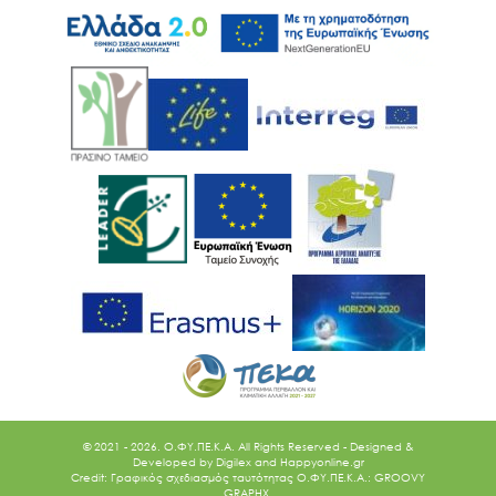
© 2021 - 2026. O.ΦΥ.ΠΕ.Κ.Α. All Rights Reserved - Designed &
Developed by
Digilex
and
Happyonline.gr
Credit: Γραφικός σχεδιασμός ταυτότητας Ο.ΦΥ.ΠΕ.Κ.Α.: GROOVY
GRAPHX.