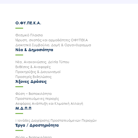
Ο.ΦΥ.ΠΕ.Κ.Α.
Θεσμικό Πλαισιο
Ίδρυση, σκοπός και αρμοδιότητες ΟΦΥΠΕΚΑ
Διοικητικό Συμβούλιο, Δομή & Οργανόγραμμα
Νέα & Δημοσιότητα
Νέα, Ανακοινώσεις, Δελτία Τύπου
Εκθέσεις & Αναφορές
Προκηρύξεις & Διαγωνισμοί
Προσεχείς Εκδηλώσεις
Άξονες Δράσεις
Φύση – Βιοποικιλότητα
Προστατευόμενες περιοχές
Αειφόρος Ανάπτυξη και Κλιματική Αλλαγή
Μ.Δ.Π.Π
Μονάδες Διαχείρισης Προστατευόμενων Περιοχών
Έργα / Δραστηριότητα
Φύση – Βιοποικιλότητα