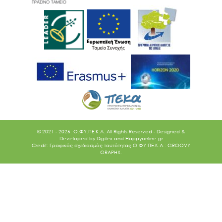
© 2021 - 2026. O.ΦΥ.ΠΕ.Κ.Α. All Rights Reserved - Designed &
Developed by
Digilex
and
Happyonline.gr
Credit: Γραφικός σχεδιασμός ταυτότητας Ο.ΦΥ.ΠΕ.Κ.Α.: GROOVY
GRAPHX.