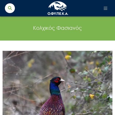
Search Button
Search
for:
Κολχικός Φασιανός