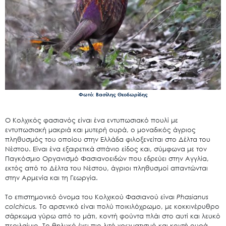
Φωτό: Βασίλης Θεοδωρίδης
Ο Κολχικός φασιανός είναι ένα εντυπωσιακό πουλί με
εντυπωσιακή μακριά και μυτερή ουρά, ο μοναδικός άγριος
πληθυσμός του οποίου στην Ελλάδα φιλοξενείται στο Δέλτα του
Νέστου. Είναι ένα εξαιρετικά σπάνιο είδος και, σύμφωνα με τον
Παγκόσμιο Οργανισμό Φασιανοειδών που εδρεύει στην Αγγλία,
εκτός από το Δέλτα του Νέστου, άγριοι πληθυσμοί απαντώνται
στην Αρμενία και τη Γεωργία.
Το επιστημονικό όνομα του Κολχικού Φασιανού είναι
Phasianus
colchicus.
Το αρσενικό είναι πολύ ποικιλόχρωμο, με κοκκινέρυθρο
σάρκωμα γύρω από το μάτι, κοντή φούντα πλάι στο αυτί και λευκό
περιλαίμιο. Το θηλυκό έχει πιο λιτό χρωματισμό και κοντή ουρά.