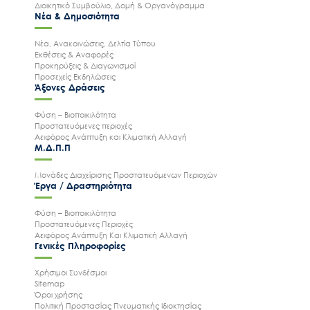
Διοικητικό Συμβούλιο, Δομή & Οργανόγραμμα
Νέα & Δημοσιότητα
Νέα, Ανακοινώσεις, Δελτία Τύπου
Εκθέσεις & Αναφορές
Προκηρύξεις & Διαγωνισμοί
Προσεχείς Εκδηλώσεις
Άξονες Δράσεις
Φύση – Βιοποικιλότητα
Προστατευόμενες περιοχές
Αειφόρος Ανάπτυξη και Κλιματική Αλλαγή
Μ.Δ.Π.Π
Μονάδες Διαχείρισης Προστατευόμενων Περιοχών
Έργα / Δραστηριότητα
Φύση – Βιοποικιλότητα
Προστατευόμενες Περιοχές
Αειφόρος Ανάπτυξη Και Κλιματική Αλλαγή
Γενικές Πληροφορίες
Χρήσιμοι Συνδέσμοι
Sitemap
Όροι χρήσης
Πολιτική Προστασίας Πνευματικής Ιδιοκτησίας