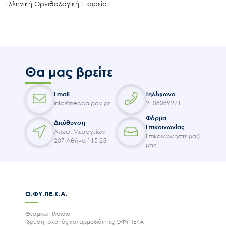
Εισιτήρια
Ελληνική Ορνιθολογική Εταιρεία
Επικοινωνία
Θα μας βρείτε
Email
Τηλέφωνο
info@necca.gov.gr
2108089271
Φόρμα
Διεύθυνση
Επικοινωνίας
Λεωφ. Μεσογείων
Επικοινωνήστε μαζί
207 Αθήνα 115 25
μας
Ο.ΦΥ.ΠΕ.Κ.Α.
Θεσμικό Πλαισιο
Ίδρυση, σκοπός και αρμοδιότητες ΟΦΥΠΕΚΑ