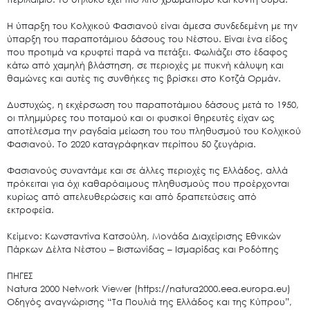
Η ύπαρξη του Κολχικού Φασιανού είναι άμεσα συνδεδεμένη με την
ύπαρξη του παραποτάμιου δάσους του Νέστου. Είναι ένα είδος
που προτιμά να κρυφτεί παρά να πετάξει. Φωλιάζει στο έδαφος
κάτω από χαμηλή βλάστηση, σε περιοχές με πυκνή κάλυψη και
θαμώνες και αυτές τις συνθήκες τις βρίσκει στο Κοτζά Ορμάν.
Δυστυχώς, η εκχέρσωση του παραποτάμιου δάσους μετά το 1950,
οι πλημμύρες του ποταμού και οι φυσικοί θηρευτές είχαν ως
αποτέλεσμα την ραγδαία μείωση του του πληθυσμού του Κολχικού
Φασιανού. Το 2020 καταγράφηκαν περίπου 50 ζευγάρια.
Φασιανούς συναντάμε και σε άλλες περιοχές τις Ελλάδος, αλλά
Search
πρόκειται για όχι καθαρόαιμους πληθυσμούς που προέρχονται
for:
κυρίως από απελευθερώσεις και από δραπετεύσεις από
Ο.ΦΥ.ΠΕ.Κ.Α.
εκτροφεία.
Νέα – Δημοσιότητα
Κείμενο: Κωνσταντίνα Κατσούλη, Μονάδα Διαχείρισης Εθνικών
Άξονες δράσης
Πάρκων Δέλτα Νέστου – Βιστωνίδας – Ισμαρίδας και Ροδόπης
Μ.Δ.Π.Π.
ΠΗΓΕΣ
Έργα
Natura 2000 Network Viewer (
https://natura2000.eea.europa.eu
)
Οδηγός αναγνώρισης “Τα Πουλιά της Ελλάδος και της Κύπρου”,