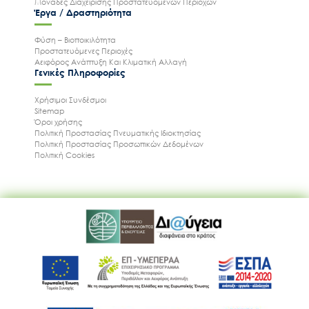
Μονάδες Διαχείρισης Προστατευόμενων Περιοχών
Έργα / Δραστηριότητα
Φύση – Βιοποικιλότητα
Προστατευόμενες Περιοχές
Αειφόρος Ανάπτυξη Και Κλιματική Αλλαγή
Γενικές Πληροφορίες
Χρήσιμοι Συνδέσμοι
Sitemap
Όροι χρήσης
Πολιτική Προστασίας Πνευματικής Ιδιοκτησίας
Πολιτική Προστασίας Προσωπικών Δεδομένων
Πολιτική Cookies