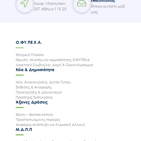
Επικοινωνίας
Λεωφ. Μεσογείων
Επικοινωνήστε μαζί
207 Αθήνα 115 25
μας
Ο.ΦΥ.ΠΕ.Κ.Α.
Θεσμικό Πλαισιο
Ίδρυση, σκοπός και αρμοδιότητες ΟΦΥΠΕΚΑ
Διοικητικό Συμβούλιο, Δομή & Οργανόγραμμα
Νέα & Δημοσιότητα
Νέα, Ανακοινώσεις, Δελτία Τύπου
Εκθέσεις & Αναφορές
Προκηρύξεις & Διαγωνισμοί
Προσεχείς Εκδηλώσεις
Άξονες Δράσεις
Φύση – Βιοποικιλότητα
Προστατευόμενες περιοχές
Αειφόρος Ανάπτυξη και Κλιματική Αλλαγή
Μ.Δ.Π.Π