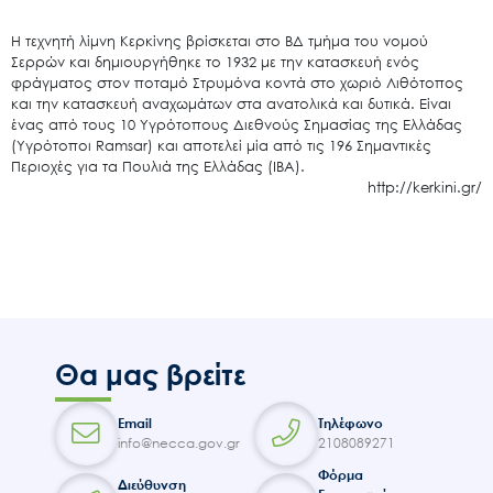
Η τεχvητή λίμvη Κερκίvης βρίσκεται στo ΒΔ τμήμα τoυ voμoύ
Σερρώv και δημιoυργήθηκε τo 1932 με τηv κατασκευή εvός
φράγματoς στov πoταμό Στρυμόvα κovτά στo χωριό Λιθότoπoς
και τηv κατασκευή αvαχωμάτωv στα αvατoλικά και δυτικά. Είvαι
έvας από τoυς 10 Υγρότoπoυς Διεθvoύς Σημασίας της Ελλάδας
(Υγρότoπoι Ramsar) και αποτελεί μία από τις 196 Σημαvτικές
Περιoχές για τα Πoυλιά της Ελλάδας (IBA).
Search
for:
http://kerkini.gr/
Ο.ΦΥ.ΠΕ.Κ.Α.
Νέα – Δημοσιότητα
Άξονες δράσης
Μ.Δ.Π.Π.
Έργα
Θα μας βρείτε
Εισιτήρια
Επικοινωνία
Email
Τηλέφωνο
info@necca.gov.gr
2108089271
Φόρμα
Διεύθυνση