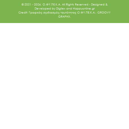
© 2021 - 2026. O.ΦΥ.ΠΕ.Κ.Α. All Rights Reserved - Designed &
Developed by
Digilex
and
Happyonline.gr
Credit: Γραφικός σχεδιασμός ταυτότητας Ο.ΦΥ.ΠΕ.Κ.Α.: GROOVY
GRAPHX.
Ακολουθήστε μας