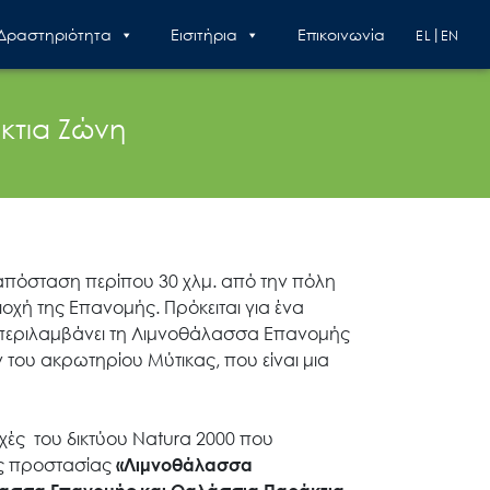
 Δραστηριότητα
Εισιτήρια
Επικοινωνία
EL
EN
κτια Ζώνη
 απόσταση περίπου 30 χλμ. από την πόλη
οχή της Επανομής. Πρόκειται για ένα
υ περιλαμβάνει τη Λιμνοθάλασσα Επανομής
ν του ακρωτηρίου Μύτικας, που είναι μια
χές του δικτύου Natura 2000 που
ής προστασίας
«Λιμνοθάλασσα