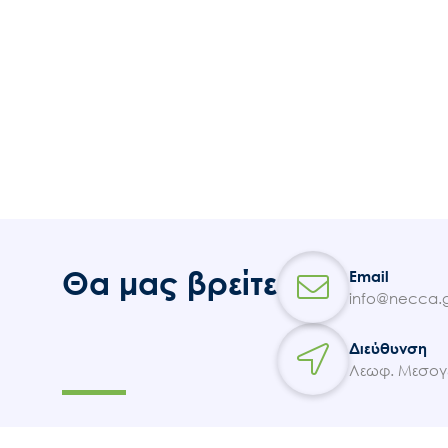
Θα μας βρείτε
Email
info@necca.g
Διεύθυνση
Λεωφ. Μεσογε