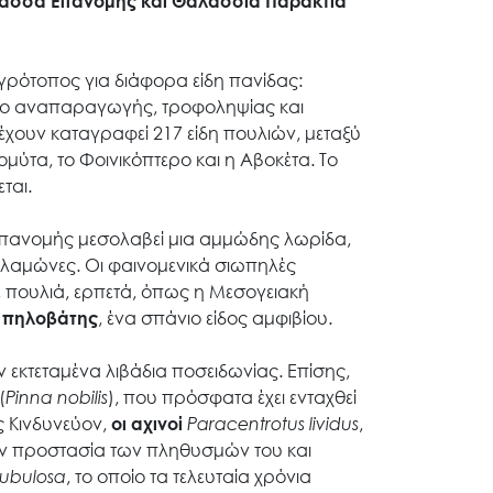
ασσα Επανομής και Θαλάσσια Παράκτια
ρότοπος για διάφορα είδη πανίδας:
εδίο αναπαραγωγής, τροφοληψίας και
έχουν καταγραφεί 217 είδη πουλιών, μεταξύ
μύτα, το Φοινικόπτερο και η Αβοκέτα. Το
ται.
Επανομής μεσολαβεί μια αμμώδης λωρίδα,
λαμώνες. Οι φαινομενικά σιωπηλές
, πουλιά, ερπετά, όπως η Μεσογειακή
 πηλοβάτης
, ένα σπάνιο είδος αμφιβίου.
εκτεταμένα λιβάδια ποσειδωνίας. Επίσης,
(
Pinna
nobilis
), που πρόσφατα έχει ενταχθεί
ς Κινδυνεύον,
οι αχινοί
Paracentrotus lividus
,
την προστασία των πληθυσμών του και
tubulosa
, το οποίο τα τελευταία χρόνια