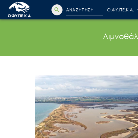
Search Button
Search
Ο.ΦΥ.ΠΕ.Κ.Α.
for:
Λιμνοθάλ