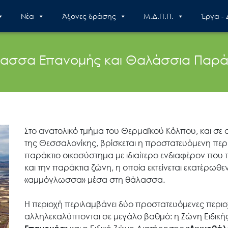
Nέα
Άξονες δράσης
Μ.Δ.Π.Π.
Έργα -
ασσα Επανομής και Θαλάσσια Παρά
Στο ανατολικό τμήμα του Θερμαϊκού Κόλπου, και σε
της Θεσσαλονίκης, βρίσκεται η προστατευόμενη περι
παράκτιο οικοσύστημα με ιδιαίτερο ενδιαφέρον πο
και την παράκτια ζώνη, η οποία εκτείνεται εκατέρωθε
«αμμόγλωσσα» μέσα στη θάλασσα.
Η περιοχή περιλαμβάνει δύο προστατευόμενες περιο
αλληλεκαλύπτονται σε μεγάλο βαθμό: η Ζώνη Ειδικ