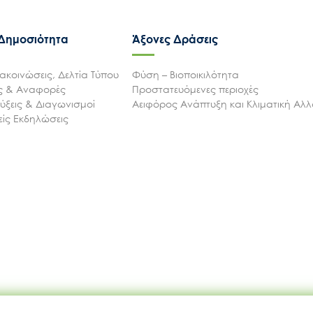
 Δημοσιότητα
Άξονες Δράσεις
ακοινώσεις, Δελτία Τύπου
Φύση – Βιοποικιλότητα
ις & Αναφορές
Προστατευόμενες περιοχές
ξεις & Διαγωνισμοί
Αειφόρος Ανάπτυξη και Κλιματική Αλ
ίς Εκδηλώσεις