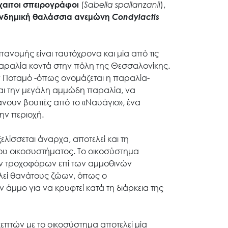
αιτοι σπειρογράφοι
(
Sabella
spallanzanii
),
ενδημική θαλάσσια ανεμώνη
Condylactis
ανομής είναι ταυτόχρονα και μία από τις
αραλία κοντά στην πόλη της Θεσσαλονίκης.
 Ποταμό -όπως ονομάζεται η παραλία-
και την μεγάλη αμμώδη παραλία, να
νουν βουτιές από το «Ναυάγιο», ένα
ην περιοχή.
ελίσσεται άναρχα, αποτελεί και τη
 του οικοσυστήματος. Το οικοσύστημα
των τροχοφόρων επί των αμμοθινών
αλεί θανάτους ζώων, όπως ο
άμμο για να κρυφτεί κατά τη διάρκεια της
πτών με το οικοσύστημα αποτελεί μία