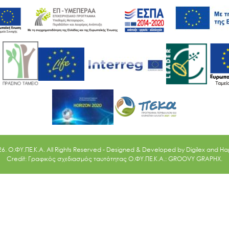
Ακολουθήστε μας
26. O.ΦΥ.ΠΕ.Κ.Α. All Rights Reserved - Designed & Developed by
Digilex
and
Ha
Credit: Γραφικός σχεδιασμός ταυτότητας Ο.ΦΥ.ΠΕ.Κ.Α.: GROOVY GRAPHX.