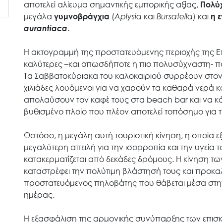
αποτελεί αλίευμα σημαντικής εμπορικής αξίας,
Πολύχ
μεγάλα
γυμνοβράγχια
(
Aplysia
και
Bursatella
) και
η 
aurantiaca
.
Έργα
Η ακτογραμμή της προστατευόμενης περιοχής της Επ
καλύτερες –και οπωσδήποτε η πιο πολυσύχναστη- π
Εισιτήρια
Τα Σαββατοκύριακα του καλοκαιριού συρρέουν στον
χιλιάδες λουόμενοι για να χαρούν τα καθαρά νερά 
απολαύσουν τον καφέ τους στα beach bar και να κά
Επικοινωνία
βυθισμένο πλοίο που πλέον αποτελεί τοπόσημο για τ
Ωστόσο, η μεγάλη αυτή τουριστική κίνηση, η οποία εξ
μεγαλύτερη απειλή για την ισορροπία και την υγεία
κατακερματίζεται από δεκάδες δρόμους. Η κίνηση 
καταστρέφει την πολύτιμη βλάστησή τους και προκ
προστατευόμενος πηλοβάτης που θάβεται μέσα στην 
ημέρας.
Η εξασφάλιση της αρμονικής συνύπαρξης των επισκε