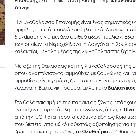
Επανομής»
και η Ειδική Ζώνη Διατήρησης
«Λιμνοθάλ
Ζώνη».
Η Λιμνοθάλασσα Επανομής είναι ένας σημαντικός υγ
αμφίβια, ερπετά, πουλιά και θηλαστικά. Αποτελεί π
διαχείμασης για μεγάλο αριθμό ειδών πουλιών. Εδώ 
των οποίων το Νεροχελίδονο, η Λαγγόνα, η Χουλιαρο
Search
ν
for:
καλοκαίρι, μεγάλο μέρος της λιμνοθάλασσας ξεραίνε
Μεταξύ της θάλασσας και της λιμνοθάλασσας της 
Ο.ΦΥ.ΠΕ.Κ.Α.
όπου αναπτύσσονται αμμοθίνες με θαμνώνες και κα
αμμοθίνες είναι γεμάτες ζωή: εδώ συναντάμε έντομα
χελώνα, η Βαλκανική σαύρα, αλλά και ο
Βαλκανικός
Νέα – Δημοσιότητα
Στο θαλάσσιο τμήμα της παράκτιας ζώνης υπάρχουν 
εντοπίζονται αρκετά είδη ασπονδύλων, όπως η
Πίνα
Άξονες δράσης
από την IUCN στα προστατευόμενα είδη ως Κρισίμω
που διέπεται από ειδικό καθεστώς αξιοποίησης για 
Sphaerechinus
granularis
,
το Ολοθούριο
Holothuria
Μ.Δ.Π.Π.