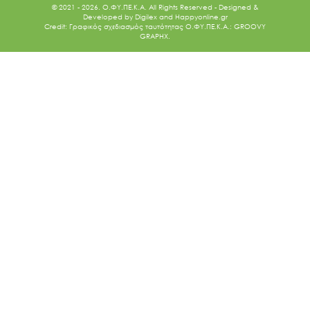
© 2021 - 2026. O.ΦΥ.ΠΕ.Κ.Α. All Rights Reserved - Designed &
Developed by
Digilex
and
Happyonline.gr
Credit: Γραφικός σχεδιασμός ταυτότητας Ο.ΦΥ.ΠΕ.Κ.Α.: GROOVY
GRAPHX.
Ακολουθήστε μας