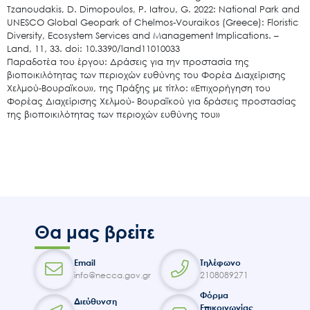
Tzanoudakis, D. Dimopoulos, P. Iatrou, G. 2022: National Park and
UNESCO Global Geopark of Chelmos-Vouraikos (Greece): Floristic
Diversity, Ecosystem Services and Management Implications. –
Land, 11, 33. doi: 10.3390/land11010033
Παραδοτέα του έργου: Δράσεις για την προστασία της
βιοποικιλότητας των περιοχών ευθύνης του Φορέα Διαχείρισης
Χελμού-Βουραϊκου», της Πράξης με τίτλο: «Επιχορήγηση του
Φορέας Διαχείρισης Χελμού- Βουραϊκού για δράσεις προστασίας
της βιοποικιλότητας των περιοχών ευθύνης του»
Θα μας βρείτε
Email
Τηλέφωνο
info@necca.gov.gr
2108089271
Φόρμα
Διεύθυνση
Επικοινωνίας