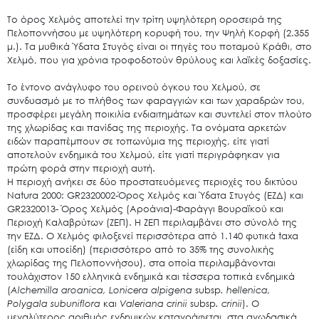
Το όρος Χελμός αποτελεί την τρίτη υψηλότερη οροσειρά της
Πελοποννήσου με υψηλότερη κορυφή του, την Ψηλή Κορφή (2.355
μ.). Τα μυθικά Ύδατα Στυγός είναι οι πηγές του ποταμού Κράθι, στο
Χελμό, που για χρόνια τροφοδοτούν θρύλους και λαϊκές δοξασίες.
Το έντονο ανάγλυφο του ορεινού όγκου του Χελμού, σε
συνδυασμό με το πλήθος των φαραγγιών και των χαραδρών του,
προσφέρει μεγάλη ποικιλία ενδιαιτημάτων και συντελεί στον πλούτο
της χλωρίδας και πανίδας της περιοχής. Τα ονόματα αρκετών
ειδών παραπέμπουν σε τοπωνύμια της περιοχής, είτε γιατί
αποτελούν ενδημικά του Χελμού, είτε γιατί περιγράφηκαν για
πρώτη φορά στην περιοχή αυτή.
Η περιοχή ανήκει σε δύο προστατευόμενες περιοχές του δικτύου
Natura 2000: GR2320002-Όρος Χελμός και Ύδατα Στυγός (ΕΖΔ) και
GR2320013- Όρος Χελμός (Αροάνια)-Φαράγγι Βουραϊκού και
Περιοχή Καλαβρύτων (ΖΕΠ). Η ΖΕΠ περιλαμβάνει στο σύνολό της
την ΕΖΔ. Ο Χελμός φιλοξενεί περισσότερα από 1.140 φυτικά taxa
(είδη και υποείδη) (περισσότερο από το 35% της συνολικής
χλωρίδας της Πελοποννήσου), στα οποία περιλαμβάνονται
τουλάχιστον 150 ελληνικά ενδημικά και τέσσερα τοπικά ενδημικά
(
Alchemilla
aroanica
,
Lonicera
alpigena
subsp
.
hellenica
,
Polygala
subuniflora
και
Valeriana
crinii
subsp
.
crinii
). Ο
μεγαλύτερος αριθμός ενδημικών καταγράφεται στα ανωδασικά