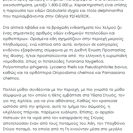
οικοσυστήματα, μεταξύ 1.500-2.000 μ. Χαρακτηριστική είναι επίσης
η παρουσία των ειδών
Globular
ί
a
stygia
και
Viola
delphinantha
που περιλαμβάνονται στην Οδηγία 92/43/ΕΟΚ.
Στα αλπικά λιβάδια και τα βραχώδη ενδιαιτήματα του Χελμού ζει
Search
ένας σημαντικός αριθμός ειδών ενδημικών πεταλούδων και
for:
ορθοπτέρων. Ορισμένα είδη σχηματίζουν στην περιοχή μικρούς
Ο.ΦΥ.ΠΕ.Κ.Α.
πληθυσμούς, ενώ κάποια από αυτά, ανήκουν σε κατηγορίες
κινδύνου εξαφάνισης σύμφωνα με τη Διεθνή Ένωση Προστασίας
Νέα – Δημοσιότητα
της Φύσης, ή/και προστατεύονται από την ελληνική ή ευρωπαϊκή
Άξονες δράσης
νομοθεσία, όπως οι πεταλούδες
Turanana
taygetica
,
Polyommatus
iphigenia
,
Lycaena
thetis
και
Pseudophilotes
bavius
,
Μ.Δ.Π.Π.
καθώς και τα ορθόπτερα
Oropodisma
chelmosi
και
Parnassiana
chelmos
.
Έργα
Εισιτήρια
Πολλοί μύθοι συνδέονται με την περιοχή, με πιο γνωστό το μύθο
σύμφωνα με τον οποίο η Θέτις εμβάπτισε στα Ύδατα Στυγός, τον
Επικοινωνία
γιο της Αχιλλέα, για να γίνει αθάνατος. Καθώς τον κρατούσε
ωστόσο από την φτέρνα, αυτό το τμήμα του σώματός, η
«Αχίλλειος πτέρνα», παρέμεινε ευάλωτο. Επίσης, οι αρχαίοι
πίστευαν ότι τα νερά από τον καταρράκτη της Στύγας
αποτελούσαν έναν από τους ποταμούς του Άδη, τον Υποχθόνιο
Στύγιο ποταμό, τα οποία από τη Γη κινούνταν μέσα στο μεγάλο