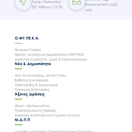
Λεωφ. Μεσογείων
Επικοινωνήστε μαζί
207 Αθήνα 115 25
μας
Ο.ΦΥ.ΠΕ.Κ.Α.
Θεσμικό Πλαισιο
Ίδρυση, σκοπός και αρμοδιότητες ΟΦΥΠΕΚΑ
Διοικητικό Συμβούλιο, Δομή & Οργανόγραμμα
Νέα & Δημοσιότητα
Νέα, Ανακοινώσεις, Δελτία Τύπου
Εκθέσεις & Αναφορές
Προκηρύξεις & Διαγωνισμοί
Προσεχείς Εκδηλώσεις
Άξονες Δράσεις
Φύση – Βιοποικιλότητα
Προστατευόμενες περιοχές
Αειφόρος Ανάπτυξη και Κλιματική Αλλαγή
Μ.Δ.Π.Π
Μονάδες Διαχείρισης Προστατευόμενων Περιοχών