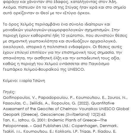
φαράγγι και χάνονταν στο έδαφος, καταλήγοντας στον Άδη.
Ακόμα, πίστευαν ότι τα νερά της Στύγας ήταν ιερά και στο σημείο
αυτό ορκίζονταν οι Θεοί με τον «Στύγιο όρκο».
Το όρος Χελμός περιλαμβάνει ένα σύνολο ιδιαίτερων και
μοναδικών γεωλογικών-γεωμορφολογικών σχηματισμών. Στην
περιοχή έχουν καθοριστεί ήδη 10 γεώτοποι, που συνιστούν θέσεις
με σημαντική γεωποικιλότητα και συνδυάζουν αρχαιολογικό,
οικολογικό, ιστορικό ή πολιτιστικό ενδιαφέρον. Οι θέσεις αυτές
έχουν επιλεγεί επιπλέον για την επιστημονική τους σημασία, την
σπανιότητα, την αισθητική έλξη και την εκπαιδευτική τους αξία,
καθώς η περιοχή του Χελμού εντάσσεται στο Παγκόσμιο
Γεωπάρκο Χελμού-Βουραϊκού της UNESCO.
Κείμενο: Μαρία Τσώνη
Πηγές:
Golfinopoulos, V., Papadopoulou, P., Koumoutsou, E., Zouros, N.,
Fassoulas, C., Zelilidis, A., Iliopoulos, G. (2022). Quantitative
Assessment of the Geocites of Chelmos- Vouraikos UNESCO Global
Geopark (Greece),
Geosciences (Switzerland)
12(2):63
Tan, K., Iatrou, G. 2001: Endemic Plants of Greece—The
Peloponnese. – Gad Publishers Ltd.: Copenhagen, Denmark.
Tsakiri, M., Koumoutsou, E.; Kokkoris, I.P. Trigas, P. Iliadou, E.