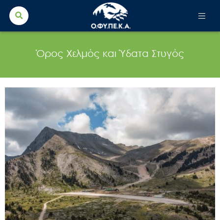
Search Button
Search
for:
Όρος Χελμός και Ύδατα Στυγός