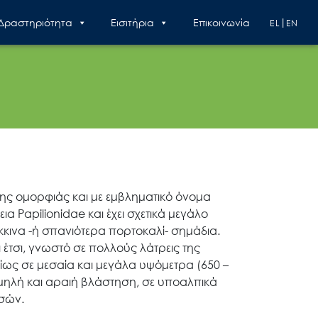
 Δραστηριότητα
Εισιτήρια
Επικοινωνία
EL
EN
τερης ομορφιάς και με εμβληματικό όνομα
α Papilionidae και έχει σχετικά μεγάλο
κκινα -ή σπανιότερα πορτοκαλί- σημάδια.
 έτσι, γνωστό σε πολλούς λάτρεις της
ίως σε μεσαία και μεγάλα υψόμετρα (650 –
αμηλή και αραιή βλάστηση, σε υποαλπικά
ασών.