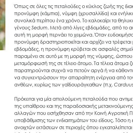
Όπως σε όλες τις πεταλούδες ο κύκλος ζωής της διακ
προνύμφη (κάμπια), νύμφη (χρυσαλλίδα) και ενήλικο 
συνολικά περίπου ένα χρόνο. Το καλοκαίρι τα θηλυ
γένους
Sedum
. Μετά από λίγες εβδομάδες, από το α
αυτή τη μορφή περνάει το χειμώνα. Όταν ευδοκιμήσου
Search
προνύμφη δραστηριοποιείται και αρχίζει να τρέφεται 
for:
εβδομάδες, η προνύμφη κρύβεται σε ασφαλές σημείο
παραμένει σε αυτό με τη μορφή της νύμφης, ώσπου 
Ο.ΦΥ.ΠΕ.Κ.Α.
μεταμόρφωσή της σε τέλειο άτομο. Τα τέλεια άτομα ζο
παρατηρούνται συχνά να πετούν αργά ή να κάθονται
να συγκεντρώσουν την απαραίτητη ενέργεια από τον
Νέα – Δημοσιότητα
ανθέων, κυρίως των γαϊδουράγκαθων (π.χ.
Carduu
Πρόκειται για μία απειλούμενη πεταλούδα που αντιμ
Άξονες δράσης
της υπαίθρου και της παραδοσιακής μετακινούμενης
αλλαγών που εισήχθησαν από την Κοινή Αγροτική Πο
υποβάθμισης των ενδιαιτημάτων του είδους. Τόσο 
Μ.Δ.Π.Π.
ανοιχτών εκτάσεων σε περιοχές όπου εγκαταλείπετα