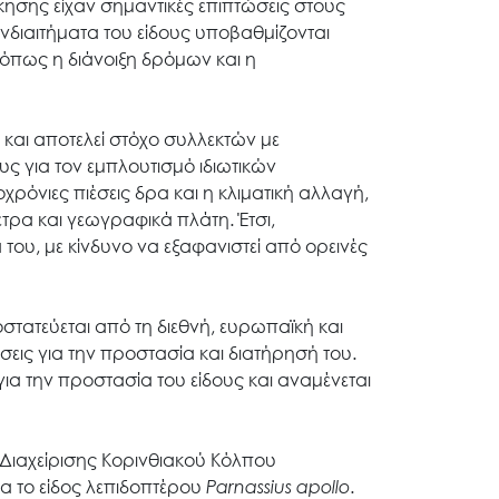
ησης είχαν σημαντικές επιπτώσεις στους
διαιτήματα του είδους υποβαθμίζονται
, όπως η διάνοιξη δρόμων και η
 και αποτελεί στόχο συλλεκτών με
ς για τον εμπλουτισμό ιδιωτικών
ρόνιες πιέσεις δρα και η κλιματική αλλαγή,
ετρα και γεωγραφικά πλάτη. Έτσι,
του, με κίνδυνο να εξαφανιστεί από ορεινές
τατεύεται από τη διεθνή, ευρωπαϊκή και
εις για την προστασία και διατήρησή του.
ια την προστασία του είδους και αναμένεται
 Διαχείρισης Κορινθιακού Κόλπου
ια το είδος λεπιδοπτέρου
Parnassius
apollo
.