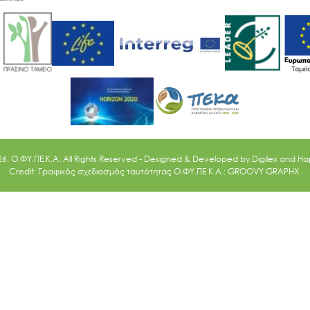
26. O.ΦΥ.ΠΕ.Κ.Α. All Rights Reserved - Designed & Developed by
Digilex
and
Ha
Credit: Γραφικός σχεδιασμός ταυτότητας Ο.ΦΥ.ΠΕ.Κ.Α.: GROOVY GRAPHX.