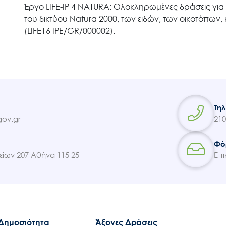
Έργο LIFE-IP 4 NATURA: Ολοκληρωμένες δράσεις για 
του δικτύου Natura 2000, των ειδών, των οικοτόπων
(LIFE16 IPE/GR/000002).
Τη
ov.gr
210
Φό
ίων 207 Αθήνα 115 25
Επι
 Δημοσιότητα
Άξονες Δράσεις