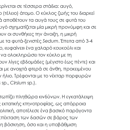
ρίνεται σε τέσσερα στάδια: αυγό,
(τέλειο) άτομο. Ο κύκλος ζωής του διαρκεί
κά αποθέτουν τα αυγά τους σε φυτά του
υγό σχηματίζεται μία μικρή προνύμφη και σε
ν οι συνθήκες την άνοιξη, η μικρή
με τα φυτά-ξενιστές
Sedum
. Έπειτα από 3-4
, «υφαίνει» ένα χαλαρό κουκούλι και
να ολοκληρώσει τον κύκλο με τη
υν λίγες εβδομάδες (μέγιστο έως πέντε) και
 με ανοιχτά φτερά σε άνθη, προκειμένου
 ήλιο. Τρέφονται με το νέκταρ πορφυρών
s
sp.,
Cirsium
sp.).
ετωπίζει πληθώρα κινδύνων. Η εγκατάλειψη
 εκτατικής κτηνοτροφίας, ως απόρροια
λιτική, αποτέλεσε ένα βασικό παράγοντα
η επέκταση των δασών σε βάρος των
ι η βόσκηση, όσο και η υποβάθμιση