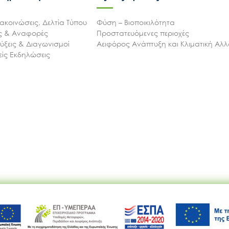
ακοινώσεις, Δελτία Τύπου
Φύση – Βιοποικιλότητα
ις & Αναφορές
Προστατευόμενες περιοχές
ξεις & Διαγωνισμοί
Αειφόρος Ανάπτυξη και Κλιματική Αλ
ίς Εκδηλώσεις
Ακολουθήστε μας