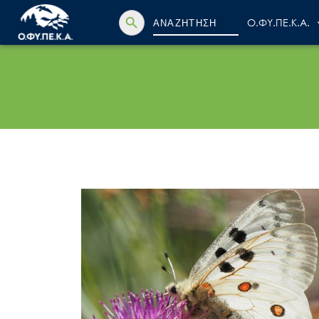
Search Button
Search
Ο.ΦΥ.ΠΕ.Κ.Α.
for: