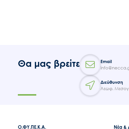
Θα μας βρείτε
Email
info@necca.g
Διεύθυνση
Λεωφ. Μεσογε
Ο.ΦΥ.ΠΕ.Κ.Α.
Νέα &