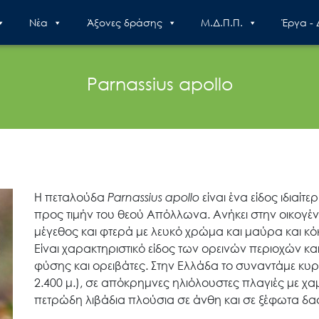
Nέα
Άξονες δράσης
Μ.Δ.Π.Π.
Έργα -
Parnassius apollo
Η πεταλούδα
Parnassius
apollo
είναι ένα είδος ιδιαί
προς τιμήν του θεού Απόλλωνα. Ανήκει στην οικογένει
μέγεθος και φτερά με λευκό χρώμα και μαύρα και κό
Είναι χαρακτηριστικό είδος των ορεινών περιοχών και
φύσης και ορειβάτες. Στην Ελλάδα το συναντάμε κυρ
2.400 μ.), σε απόκρημνες ηλιόλουστες πλαγιές με χ
πετρώδη λιβάδια πλούσια σε άνθη και σε ξέφωτα δ