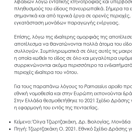
λιβαδιών λόγω εντατικής κτηνοτροφίας και υπερβόσκ
πληθυσμούς του είδους πανευρωπαϊκά. Σήμερα τα εν
Έργα
σημαντικά και από τεχνικά έργα σε ορεινές περιοχές
εγκατάσταση μονάδων παραγωγής ενέργειας.
Εισιτήρια
Επίσης, λόγω της ιδιαίτερης ομορφιάς της αποτέλεσε
αποτέλεσμα να θανατώνονται πολλά άτομα του είδου
συλλογών. Συμπληρωματικά σε όλες αυτές τις μακροχ
Επικοινωνία
η οποία «ωθεί» το είδος σε όλο και μεγαλύτερα υψόμ
συρρικνώνονται ακόμα περισσότερο τα ενδιαιτήματά 
περιοχές ιδιαίτερα του νότου.
Για τους παραπάνω λόγους το
Parnassius
apollo
προσ
εθνική νομοθεσία και στην Ευρώπη εκπονούνται δράσ
Στην Ελλάδα θεσμοθετήθηκε το 2021 Σχέδιο Δράσης γ
η εφαρμογή του εντός της πενταετίας.
Κείμενο: Όλγα Τζωρτζακάκη, Δρ. Βιολογίας, Μονάδα
Πηγή: Τζωρτζακάκη Ο. 2021. Εθνικό Σχέδιο Δράσης γ