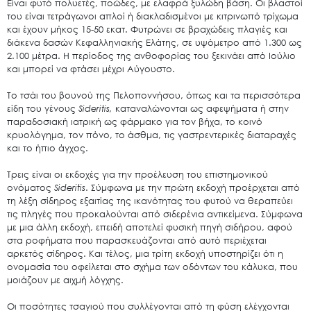
Είναι φυτό πολυετές, ποώδες, με ελαφρά ξυλώδη βάση. Οι βλαστοί
του είναι τετράγωνοι απλοί ή διακλαδισμένοι με κιτρινωπό τρίχωμα
και έχουν μήκος 15-50 εκατ. Φυτρώνει σε βραχώδεις πλαγιές και
διάκενα δασών Κεφαλληνιακής Ελάτης, σε υψόμετρο από 1.300 ως
2.100 μέτρα. Η περίοδος της ανθοφορίας του ξεκινάει από Ιούλιο
και μπορεί να φτάσει μέχρι Αύγουστο.
Το τσάι του βουνού της Πελοποννήσου, όπως και τα περισσότερα
είδη του γένους
Sideritis
,
καταναλώνονται ως αφεψήματα ή στην
παραδοσιακή ιατρική ως φάρμακο για τον βήχα, το κοινό
κρυολόγημα, τον πόνο, το άσθμα, τις γαστρεντερικές διαταραχές
και το ήπιο άγχος.
Τρεις είναι οι εκδοχές για την προέλευση του επιστημονικού
ονόματος
Sideritis
. Σύμφωνα με την πρώτη εκδοχή προέρχεται από
τη λέξη σίδηρος εξαιτίας της ικανότητας του φυτού να θεραπεύει
τις πληγές που προκαλούνται από σιδερένια αντικείμενα. Σύμφωνα
με μια άλλη εκδοχή, επειδή αποτελεί φυσική πηγή σιδήρου, αφού
στα ροφήματα που παρασκευάζονται από αυτό περιέχεται
Search
for:
αρκετός σίδηρος. Και τέλος, μια τρίτη εκδοχή υποστηρίζει ότι η
ονομασία του οφείλεται στο σχήμα των οδόντων του κάλυκα, που
Ο.ΦΥ.ΠΕ.Κ.Α.
μοιάζουν με αιχμή λόγχης.
Νέα – Δημοσιότητα
Οι ποσότητες τσαγιού που συλλέγονται από τη φύση ελέγχονται