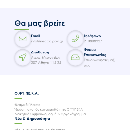
Θα μας βρείτε
Email
Τηλέφωνο
info@necca.gov.gr
2108089271
Φόρμα
Διεύθυνση
Επικοινωνίας
Λεωφ. Μεσογείων
Επικοινωνήστε μαζί
207 Αθήνα 115 25
μας
Ο.ΦΥ.ΠΕ.Κ.Α.
Θεσμικό Πλαισιο
Ίδρυση, σκοπός και αρμοδιότητες ΟΦΥΠΕΚΑ
Διοικητικό Συμβούλιο, Δομή & Οργανόγραμμα
Νέα & Δημοσιότητα
Νέα, Ανακοινώσεις, Δελτία Τύπου