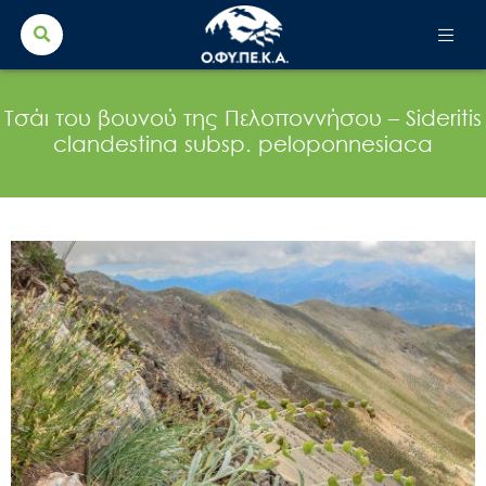
Search Button
Search
for:
Τσάι του βουνού της Πελοποννήσου – Sideritis
clandestina subsp. peloponnesiaca