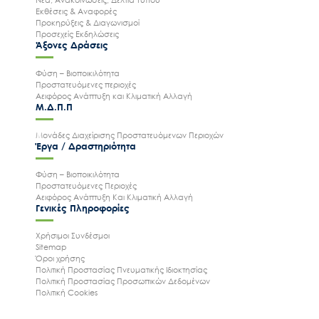
Εκθέσεις & Αναφορές
Προκηρύξεις & Διαγωνισμοί
Προσεχείς Εκδηλώσεις
Άξονες Δράσεις
Φύση – Βιοποικιλότητα
Προστατευόμενες περιοχές
Αειφόρος Ανάπτυξη και Κλιματική Αλλαγή
Μ.Δ.Π.Π
Μονάδες Διαχείρισης Προστατευόμενων Περιοχών
Έργα / Δραστηριότητα
Φύση – Βιοποικιλότητα
Προστατευόμενες Περιοχές
Αειφόρος Ανάπτυξη Και Κλιματική Αλλαγή
Γενικές Πληροφορίες
Χρήσιμοι Συνδέσμοι
Sitemap
Όροι χρήσης
Πολιτική Προστασίας Πνευματικής Ιδιοκτησίας
Πολιτική Προστασίας Προσωπικών Δεδομένων
Πολιτική Cookies