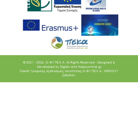
© 2021 - 2026. O.ΦΥ.ΠΕ.Κ.Α. All Rights Reserved - Designed &
Developed by
Digilex
and
Happyonline.gr
Credit: Γραφικός σχεδιασμός ταυτότητας Ο.ΦΥ.ΠΕ.Κ.Α.: GROOVY
GRAPHX.