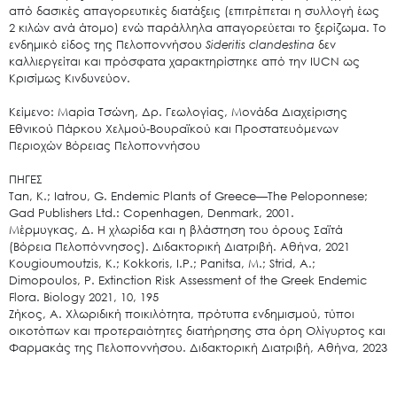
Άξονες δράσης
από δασικές απαγορευτικές διατάξεις (επιτρέπεται η συλλογή έως
2 κιλών ανά άτομο) ενώ παράλληλα απαγορεύεται το ξερίζωμα. Το
Μ.Δ.Π.Π.
ενδημικό είδος της Πελοποννήσου
Sideritis
clandestina
δεν
Έργα
καλλιεργείται και πρόσφατα χαρακτηρίστηκε από την IUCN ως
Κρισίμως Κινδυνεύον.
Εισιτήρια
Κείμενο: Μαρία Τσώνη, Δρ. Γεωλογίας, Μονάδα Διαχείρισης
Επικοινωνία
Εθνικού Πάρκου Χελμού-Βουραϊκού και Προστατευόμενων
Περιοχών Βόρειας Πελοποννήσου
ΠΗΓΕΣ
Tan, K.; Iatrou, G. Endemic Plants of Greece—The Peloponnese;
Gad Publishers Ltd.: Copenhagen, Denmark, 2001.
Μέρμυγκας, Δ. Η χλωρίδα και η βλάστηση του όρους Σαϊτά
(Βόρεια Πελοπόννησος). Διδακτορική Διατριβή. Αθήνα, 2021
Kougioumoutzis, K.; Kokkoris, I.P.; Panitsa, M.; Strid, A.;
Dimopoulos, P. Extinction Risk Assessment of the Greek Endemic
Flora. Biology 2021, 10, 195
Ζήκος, Α. Χλωριδική ποικιλότητα, πρότυπα ενδημισμού, τύποι
οικοτόπων και προτεραιότητες διατήρησης στα όρη Ολίγυρτος και
Φαρμακάς της Πελοποννήσου. Διδακτορική Διατριβή, Αθήνα, 2023