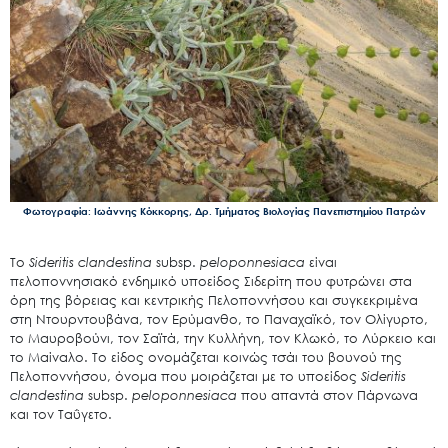
Φωτογραφία: Ιωάννης Κόκκορης, Δρ. Τμήματος Βιολογίας Πανεπιστημίου Πατρών
Το
Sideritis
clandestina
subsp.
peloponnesiaca
είναι
πελοποννησιακό ενδημικό υποείδος Σιδερίτη που φυτρώνει στα
όρη της βόρειας και κεντρικής Πελοποννήσου και συγκεκριμένα
στη Ντουρντουβάνα, τον Ερύμανθο, το Παναχαϊκό, τον Ολίγυρτο,
το Μαυροβούνι, τον Σαϊτά, την Κυλλήνη, τον Κλωκό, το Λύρκειο και
το Μαίναλο. Το είδος ονομάζεται κοινώς τσάι του βουνού της
Πελοποννήσου, όνομα που μοιράζεται με το υποείδος
Sideritis
clandestina
subsp.
peloponnesiaca
που απαντά στον Πάρνωνα
και τον Ταΰγετο.