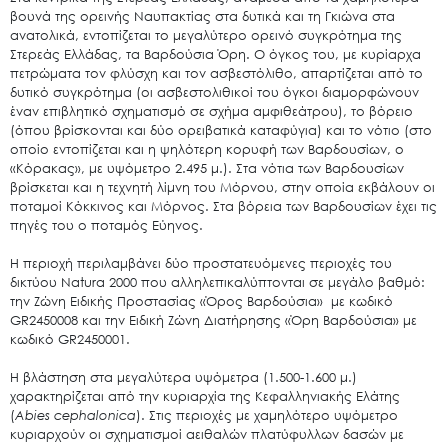
βουνά της ορεινής Ναυπακτίας στα δυτικά και τη Γκιώνα στα
ανατολικά, εντοπίζεται το μεγαλύτερο ορεινό συγκρότημα της
Στερεάς Ελλάδας, τα Βαρδούσια Όρη. Ο όγκος του, με κυρίαρχα
πετρώματα τον φλύσχη και τον ασβεστόλιθο, απαρτίζεται από το
δυτικό συγκρότημα (οι ασβεστολιθικοί του όγκοι διαμορφώνουν
έναν επιβλητικό σχηματισμό σε σχήμα αμφιθεάτρου), το βόρειο
(όπου βρίσκονται και δύο ορειβατικά καταφύγια) και το νότιο (στο
οποίο εντοπίζεται και η ψηλότερη κορυφή των Βαρδουσίων, ο
«Κόρακας», με υψόμετρο 2.495 μ.). Στα νότια των Βαρδουσίων
βρίσκεται και η τεχνητή λίμνη του Μόρνου, στην οποία εκβάλουν οι
ποταμοί Κόκκινος και Μόρνος. Στα βόρεια των Βαρδουσίων έχει τις
πηγές του ο ποταμός Εύηνος.
Η περιοχή περιλαμβάνει δύο προστατευόμενες περιοχές του
δικτύου Natura 2000 που αλληλεπικαλύπτονται σε μεγάλο βαθμό:
την Ζώνη Ειδικής Προστασίας «Όρος Βαρδούσια» με κωδικό
GR2450008 και την Ειδική Ζώνη Διατήρησης «Όρη Βαρδούσια» με
κωδικό GR2450001.
Η βλάστηση στα μεγαλύτερα υψόμετρα (1.500-1.600 μ.)
χαρακτηρίζεται από την κυριαρχία της Κεφαλληνιακής Ελάτης
(
Abies cephalonica
). Στις περιοχές με χαμηλότερο υψόμετρο
κυριαρχούν οι σχηματισμοί αειθαλών πλατύφυλλων δασών με