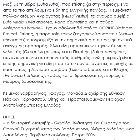
Μαζί με τη Βίδρα (
Lutra lutra
), που επίσης ζει στην περιοχή, είναι
από τα πιο απειλούμενα είδη της ελληνικής πανίδας. Η εμφάνιση
πολλών ατόμων Αγριόγατας (
Felis silvestris
), τα άνουρα αμφίβια
Bufo viridis, Hyla arborea, Rana dalmatina
και η σαύρα
Ablepharus kitaibelii
, έχουν αξιολογηθεί από το CORINE-Biotopes
Project. Επίσης, η παρουσία τριών ζευγαριών Χρυσαετού (
Aquila
chrysaetos
) υπογραμμίζουν την σημαντικότητα αυτής της σχετικά
ανέγγιχτης οροσειράς. Άλλα είδη αρπακτικών πτηνών όπως ο
Φιδαετός (
Circaetus
gallicus
)
και ο Πετρίτης (
Falco
peregrinus
)
συναντώνται εδώ σε σημαντικούς αριθμούς, ενώ η περιοχή είναι
επίσης σημαντική για είδη που κατοικούν σε ανοικτές περιοχές σε
δάση όπως η Δενδροσταρήθρα (
Lullula
arborea
)
και ο Βλάχος
(
Emberiza
hortulana
)
, καθώς και οι δρυοκολάπτες, κυρίως ο
Μαύρος δρυοκολάπτης.
Κείμενο: Βαρβαρήγος Γιώργος, Μονάδα Διαχείρισης Εθνικών
Πάρκων Παρνασσού, Οίτης και Προστατευόμενων Περιοχών
Ανατολικής Στερεάς Ελλάδας
ΠΗΓΕΣ
– Διδακτορική Διατριβή: «Χλωρίδα, Βλάστηση Και Οικολογία του
Ορεινού Συγκροτήματος των Βαρδουσίων», Βλάχος Ανδρέας, Msc
Δασολόγος–Περιβαλλοντολόγος, Πάτρα 2006