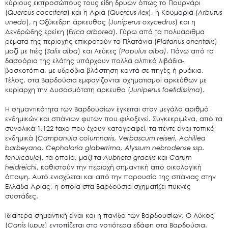
κύριους εκπροσώπους τους είδη δρυών όπως το Πουρνάρι
(
Quercus coccifera
) και η Αριά (
Quercus
ilex
), η Κουμαριά (
Arbutus
unedo
), η Οξύκεδρη άρκευθος (
Juniperus
oxycedrus
) και η
Δενδρώδης ερείκη (
Erica
arborea
). Γύρω από τα πολυάριθμα
Search
for:
ρέματα της περιοχής επικρατούν τα Πλατάνια (
Platanus orientalis
)
μαζί με Ιτιές (
Salix alba
) και Λεύκες (
Populus alba)
. Πάνω από τα
Ο.ΦΥ.ΠΕ.Κ.Α.
δασοόρια της ελάτης υπάρχουν πολλά αλπικά λιβάδια-
Νέα – Δημοσιότητα
βοσκοτόπια, με υδρόβια βλάστηση κοντά σε πηγές ή ρυάκια.
Τέλος, στα Βαρδούσια εμφανίζονται σχηματισμοί αρκεύθων με
Άξονες δράσης
κυρίαρχη την Δυσοσμότατη άρκευθο (
Juniperus foetidissima
).
Μ.Δ.Π.Π.
Η σημαντικότητα των Βαρδουσίων έγκειται στον μεγάλο αριθμό
Έργα
ενδημικών και σπάνιων φυτών που φιλοξενεί. Συγκεκριμένα, από τα
συνολικά 1.122 taxa που έχουν καταγραφεί, τα πέντε είναι τοπικά
Εισιτήρια
ενδημικά (
Campanula columnaris, Verbascum reiseri, Achillea
barbeyana, Cephalaria glaberrima, Alyssum nebrodense ssp.
Επικοινωνία
tenuicaule
), τα οποία, μαζί τα
Aubrieta gracilis
και
Carum
heldreichi
, καθιστούν την περιοχή σημαντική από οικολογική
άποψη. Αυτό ενισχύεται και από την παρουσία της σπάνιας στην
Ελλάδα Αριάς, η οποία στα Βαρδούσια σχηματίζει πυκνές
συστάδες.
Ιδιαίτερα σημαντική είναι και η πανίδα των Βαρδουσίων. Ο Λύκος
(
Canis lupus
) εντοπίζεται στα νοτιότερα εδάφη στα Βαρδούσια.