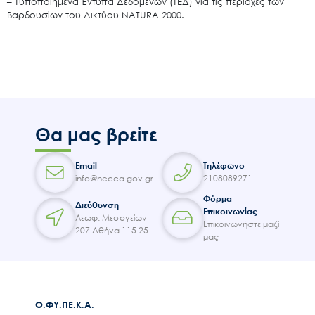
– Τυποποιημένα Έντυπα Δεδομένων (ΤΕΔ) για τις περιοχές των
Βαρδουσίων του Δικτύου NATURA 2000.
Θα μας βρείτε
Email
Τηλέφωνο
info@necca.gov.gr
2108089271
Φόρμα
Διεύθυνση
Επικοινωνίας
Λεωφ. Μεσογείων
Επικοινωνήστε μαζί
207 Αθήνα 115 25
μας
Ο.ΦΥ.ΠΕ.Κ.Α.