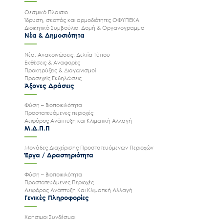
Θεσμικό Πλαισιο
Ίδρυση, σκοπός και αρμοδιότητες ΟΦΥΠΕΚΑ
Διοικητικό Συμβούλιο, Δομή & Οργανόγραμμα
Νέα & Δημοσιότητα
Νέα, Ανακοινώσεις, Δελτία Τύπου
Εκθέσεις & Αναφορές
Προκηρύξεις & Διαγωνισμοί
Προσεχείς Εκδηλώσεις
Άξονες Δράσεις
Φύση – Βιοποικιλότητα
Προστατευόμενες περιοχές
Αειφόρος Ανάπτυξη και Κλιματική Αλλαγή
Μ.Δ.Π.Π
Μονάδες Διαχείρισης Προστατευόμενων Περιοχών
Έργα / Δραστηριότητα
Φύση – Βιοποικιλότητα
Προστατευόμενες Περιοχές
Αειφόρος Ανάπτυξη Και Κλιματική Αλλαγή
Γενικές Πληροφορίες
Χρήσιμοι Συνδέσμοι