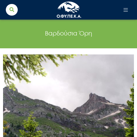
Search Button
Search
for:
Βαρδούσια Όρη