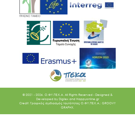
© 2021 - 2026. O.ΦΥ.ΠΕ.Κ.Α. All Rights Reserved - Designed &
Developed by
Digilex
and
Happyonline.gr
Credit: Γραφικός σχεδιασμός ταυτότητας Ο.ΦΥ.ΠΕ.Κ.Α.: GROOVY
GRAPHX.