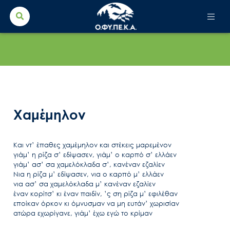
Search Button
Search
for:
Χαμέμηλον
Και ντ’ έπαθες χαμέμηλον και στέκεις μαρεμένον
γιάμ’ η ρίζα σ’ εδίψασεν, γιάμ’ ο καρπό σ’ ελλάεν
γιάμ’ ασ’ σα χαμελόκλαδα σ’, κανέναν εζαλίεν
Νια η ρίζα μ’ εδίψασεν, νια ο καρπό μ’ ελλάεν
νια ασ’ σα χαμελόκλαδα μ’ κανέναν εζαλίεν
έναν κορίτσ’ κι έναν παιδίν, ’ς ση ρίζα μ’ εφιλέθαν
εποίκαν όρκον κι όμνυσμαν να μη ευτάν’ χωρισίαν
ατώρα εχωρίγανε, γιάμ’ έχω εγώ το κρίμαν