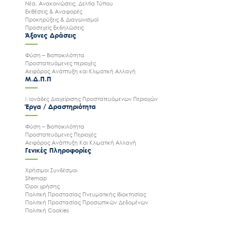
Νέα, Ανακοινώσεις, Δελτία Τύπου
Εκθέσεις & Αναφορές
Προκηρύξεις & Διαγωνισμοί
Προσεχείς Εκδηλώσεις
Άξονες Δράσεις
Φύση – Βιοποικιλότητα
Προστατευόμενες περιοχές
Αειφόρος Ανάπτυξη και Κλιματική Αλλαγή
Μ.Δ.Π.Π
Μονάδες Διαχείρισης Προστατευόμενων Περιοχών
Έργα / Δραστηριότητα
Φύση – Βιοποικιλότητα
Προστατευόμενες Περιοχές
Αειφόρος Ανάπτυξη Και Κλιματική Αλλαγή
Γενικές Πληροφορίες
Χρήσιμοι Συνδέσμοι
Sitemap
Όροι χρήσης
Πολιτική Προστασίας Πνευματικής Ιδιοκτησίας
Πολιτική Προστασίας Προσωπικών Δεδομένων
Πολιτική Cookies