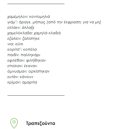
χαμέμηλον: κοντομηλιά
γιάμ’: άραγε, μήπως (από την έκφραση: για να μη)
ελλάεν: άλλαξε
χαμελόκλαδα: χαμηλά κλαδιά
εζαλίεν: ζαλίστηκε
νια: ούτε
κορίτσ’: κοπέλα
παιδίν: παλληκάρι
εφιλέθαν: φιλήθηκαν
εποίκαν: έκαναν
όμνυσμαν: ορκίστηκαν
ευτάν: κάνουν
κρίμαν: αμαρτία
Τραπεζούντα