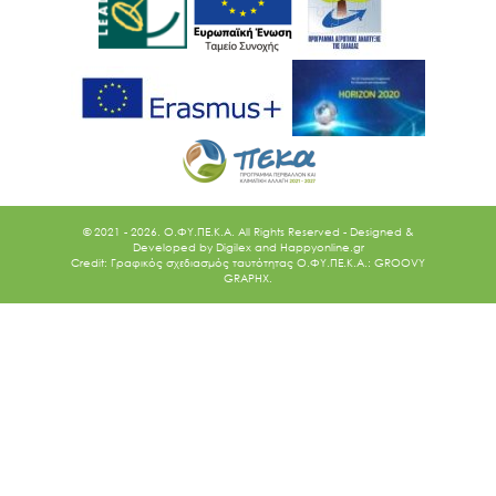
© 2021 - 2026. O.ΦΥ.ΠΕ.Κ.Α. All Rights Reserved - Designed &
Developed by
Digilex
and
Happyonline.gr
Credit: Γραφικός σχεδιασμός ταυτότητας Ο.ΦΥ.ΠΕ.Κ.Α.: GROOVY
GRAPHX.