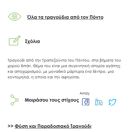
Όλα τα τραγούδια από τον Πόντο
Σχόλια
Search
Τραγούδι από την Τραπεζούντα του Πόντου, στα βήματα του
for:
χορού διπάτ. Θέμα του είναι μια συγκινητική ιστορία αγάπης
Ο.ΦΥ.ΠΕ.Κ.Α.
και αποχωρισμού, με μοναδικό μάρτυρα ένα δέντρο, μια
κοντομηλιά, η οποία και την αφηγείται.
Νέα – Δημοσιότητα
Άξονες δράσης
Array
Μ.Δ.Π.Π.
Μοιράσου τους στίχους
Έργα
Εισιτήρια
>>
Φύση και Παραδοσιακό Τραγούδι
Επικοινωνία