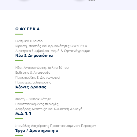
Ο.ΦΥ.ΠΕ.Κ.Α.
Θεσμικό Πλαισιο
Ίδρυση, σκοπός και αρμοδιότητες ΟΦΥΠΕΚΑ
Διοικητικό Συμβούλιο, Δομή & Οργανόγραμμα
Νέα & Δημοσιότητα
Νέα, Ανακοινώσεις, Δελτία Τύπου
Εκθέσεις & Αναφορές
Προκηρύξεις & Διαγωνισμοί
Προσεχείς Εκδηλώσεις
Άξονες Δράσεις
Φύση – Βιοποικιλότητα
Προστατευόμενες περιοχές
Αειφόρος Ανάπτυξη και Κλιματική Αλλαγή
Μ.Δ.Π.Π
Μονάδες Διαχείρισης Προστατευόμενων Περιοχών
Έργα / Δραστηριότητα