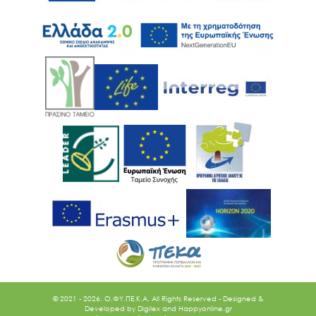
© 2021 - 2026. O.ΦΥ.ΠΕ.Κ.Α. All Rights Reserved - Designed &
Developed by
Digilex
and
Happyonline.gr