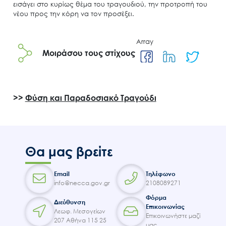
εισάγει στο κυρίως θέμα του τραγουδιού, την προτροπή του
νέου προς την κόρη να τον προσέξει.
Array
Μοιράσου τους στίχους
Search
for:
Ο.ΦΥ.ΠΕ.Κ.Α.
>>
Φύση και Παραδοσιακό Τραγούδι
Νέα – Δημοσιότητα
Άξονες δράσης
Μ.Δ.Π.Π.
Θα μας βρείτε
Έργα
Εισιτήρια
Email
Τηλέφωνο
info@necca.gov.gr
2108089271
Επικοινωνία
Φόρμα
Διεύθυνση
Επικοινωνίας
Λεωφ. Μεσογείων
Επικοινωνήστε μαζί
207 Αθήνα 115 25
μας