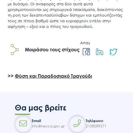
με δυόσμο. Οι αναφορές στα δύο αυτά φυτά
χρησιμοποιούνται ως στιχουργικά τσακίσματα, διακόπτοντας
τη ροή των δεκαπεντασύλλαβων δίστιχων και εμπλουτίζοντάς
τους σε τέτοιο βαθμό ώστε να κυριαρχούν εντέλει στην
αφήγηση – εξού και ο τίτλος του τραγουδιού.
Array
Search
Μοιράσου τους στίχους
for:
Ο.ΦΥ.ΠΕ.Κ.Α.
Νέα – Δημοσιότητα
>>
Φύση και Παραδοσιακό Τραγούδι
Άξονες δράσης
Μ.Δ.Π.Π.
Έργα
Θα μας βρείτε
Εισιτήρια
Επικοινωνία
Email
Τηλέφωνο
info@necca.gov.gr
2108089271