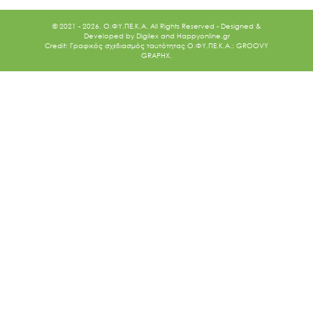
© 2021 - 2026. O.ΦΥ.ΠΕ.Κ.Α. All Rights Reserved - Designed &
Developed by
Digilex
and
Happyonline.gr
Credit: Γραφικός σχεδιασμός ταυτότητας Ο.ΦΥ.ΠΕ.Κ.Α.: GROOVY
GRAPHX.
Ακολουθήστε μας