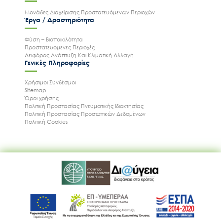
Μονάδες Διαχείρισης Προστατευόμενων Περιοχών
Έργα / Δραστηριότητα
Φύση – Βιοποικιλότητα
Προστατευόμενες Περιοχές
Αειφόρος Ανάπτυξη Και Κλιματική Αλλαγή
Γενικές Πληροφορίες
Χρήσιμοι Συνδέσμοι
Sitemap
Όροι χρήσης
Πολιτική Προστασίας Πνευματικής Ιδιοκτησίας
Πολιτική Προστασίας Προσωπικών Δεδομένων
Πολιτική Cookies