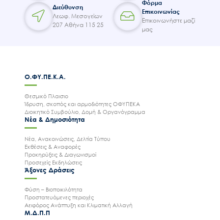
Φόρμα
Διεύθυνση
Επικοινωνίας
Λεωφ. Μεσογείων
Επικοινωνήστε μαζί
207 Αθήνα 115 25
μας
Ο.ΦΥ.ΠΕ.Κ.Α.
Θεσμικό Πλαισιο
Ίδρυση, σκοπός και αρμοδιότητες ΟΦΥΠΕΚΑ
Διοικητικό Συμβούλιο, Δομή & Οργανόγραμμα
Νέα & Δημοσιότητα
Νέα, Ανακοινώσεις, Δελτία Τύπου
Εκθέσεις & Αναφορές
Προκηρύξεις & Διαγωνισμοί
Προσεχείς Εκδηλώσεις
Άξονες Δράσεις
Φύση – Βιοποικιλότητα
Προστατευόμενες περιοχές
Αειφόρος Ανάπτυξη και Κλιματική Αλλαγή
Μ.Δ.Π.Π