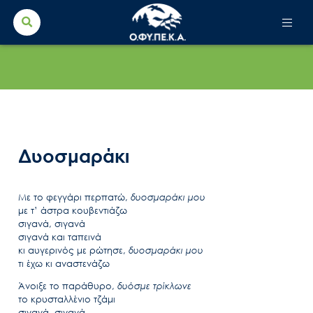
Search Button
Search
for:
Δυοσμαράκι
Με το φεγγάρι περπατώ,
δυοσμαράκι μου
με τ’ άστρα κουβεντιάζω
σιγανά, σιγανά
σιγανά και ταπεινά
κι αυγερινός με ρώτησε,
δυοσμαράκι μου
τι έχω κι αναστενάζω
Άνοιξε το παράθυρο,
δυόσμε τρίκλωνε
το κρυσταλλένιο τζάμι
σιγανά, σιγανά