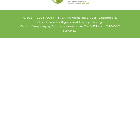
© 2021 - 2026. O.ΦΥ.ΠΕ.Κ.Α. All Rights Reserved - Designed &
Developed by
Digilex
and
Happyonline.gr
Credit: Γραφικός σχεδιασμός ταυτότητας Ο.ΦΥ.ΠΕ.Κ.Α.: GROOVY
GRAPHX.
Ακολουθήστε μας