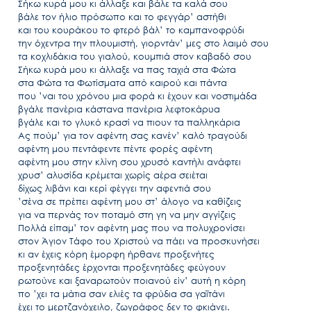
Σήκω κυρά μου κι άλλαξε και βάλε τα καλά σου
βάλε τον ήλιο πρόσωπο και το φεγγάρ’ αστήθι
και του κουράκου το φτερό βάλ’ το καμπανοφρύδι
την όχεντρα την πλουμιστή, γιορντάν’ μες στο λαιμό σου
τα κοχλιδάκια του γιαλού, κουμπιά στον καβαδό σου
Σήκω κυρά μου κι άλλαξε να πας ταχιά στα Φώτα
στα Φώτα τα Φωτίσματα από καιρού και πάντα
που ’ναι του χρόνου μια φορά κι έχουν και νοστιμάδα
βγάλε πανέρια κάστανα πανέρια λεφτοκάρυα
βγάλε και το γλυκό κρασί να πιουν τα παλληκάρια
Ας πούμ’ για τον αφέντη σας κανέν’ καλό τραγούδι
αφέντη μου πεντάφεντε πέντε φορές αφέντη
αφέντη μου στην κλίνη σου χρυσό καντήλι ανάφτει
χρυσ’ αλυσίδα κρέμεται χωρίς αέρα σειέται
δίχως λιβάνι και κερί φέγγει την αφεντιά σου
’σένα σε πρέπει αφέντη μου στ’ άλογο να καθίζεις
για να περνάς τον ποταμό στη γη να μην αγγίζεις
Πολλά είπαμ’ τον αφέντη μας που να πολυχρονίσει
στον Άγιον Τάφο του Χριστού να πάει να προσκυνήσει
κι αν έχεις κόρη έμορφη ήρθανε προξενήτες
προξενητάδες έρχονται προξενητάδες φεύγουν
ρωτούνε και ξαναρωτούν ποιανού είν’ αυτή η κόρη
πο ’χει τα μάτια σαν ελιές τα φρύδια σα γαϊτάνι
έχει το μερτζανόχειλο, ζωγράφος δεν το φκιάνει.