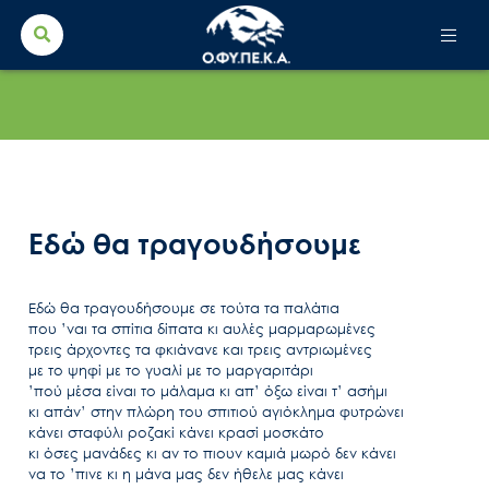
Search Button
Search
for:
Εδώ θα τραγουδήσουμε
Εδώ θα τραγουδήσουμε σε τούτα τα παλάτια
που ’ναι τα σπίτια δίπατα κι αυλές μαρμαρωμένες
τρεις άρχοντες τα φκιάνανε και τρεις αντριωμένες
με το ψηφί με το γυαλί με το μαργαριτάρι
’πού μέσα είναι το μάλαμα κι απ’ όξω είναι τ’ ασήμι
κι απάν’ στην πλώρη του σπιτιού αγιόκλημα φυτρώνει
κάνει σταφύλι ροζακί κάνει κρασί μοσκάτο
κι όσες μανάδες κι αν το πιουν καμιά μωρό δεν κάνει
να το ’πινε κι η μάνα μας δεν ήθελε μας κάνει