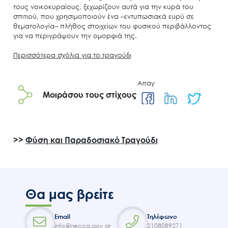
τους νοικοκυραίους, ξεχωρίζουν αυτά για την κυρά του
Έργα
σπιτιού, που χρησιμοποιούν ένα ‒εντυπωσιακά ευρύ σε
θεματολογία‒ πλήθος στοιχείων του φυσικού περιβάλλοντος
Εισιτήρια
για να περιγράψουν την ομορφιά της.
Επικοινωνία
Περισσότερα σχόλια για το τραγούδι
Array
Μοιράσου τους στίχους
>>
Φύση και Παραδοσιακό Τραγούδι
Θα μας βρείτε
Email
Τηλέφωνο
info@necca.gov.gr
2108089271