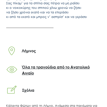
Σας πίκαμ’ για τα σπίτια σας πέτρα να μη ραΐσει
κι ο νοικοκύρης του σπιτιού χίλιω χρονώ να ζήσει
να ζήσει χρόνια εκατό και να τα επεράσει
κι από τα εκατό και μπρος ν’ ασπρίσ’ και να γεράσει
Λήμνος
Όλα τα τραγούδια από το Ανατολικό
Αιγαίο
Search
for:
Ο.ΦΥ.ΠΕ.Κ.Α.
Σχόλια
Νέα – Δημοσιότητα
Άξονες δράσης
Κάλαντα Φώτων από τη Λήμνο. Ανάμεσα στα παινέματα για
Μ.Δ.Π.Π.