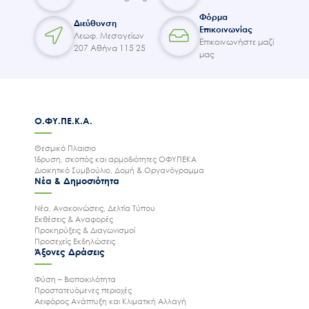
Φόρμα
Διεύθυνση
Επικοινωνίας
Λεωφ. Μεσογείων
Επικοινωνήστε μαζί
207 Αθήνα 115 25
μας
Ο.ΦΥ.ΠΕ.Κ.Α.
Θεσμικό Πλαισιο
Ίδρυση, σκοπός και αρμοδιότητες ΟΦΥΠΕΚΑ
Διοικητικό Συμβούλιο, Δομή & Οργανόγραμμα
Νέα & Δημοσιότητα
Νέα, Ανακοινώσεις, Δελτία Τύπου
Εκθέσεις & Αναφορές
Προκηρύξεις & Διαγωνισμοί
Προσεχείς Εκδηλώσεις
Άξονες Δράσεις
Φύση – Βιοποικιλότητα
Προστατευόμενες περιοχές
Αειφόρος Ανάπτυξη και Κλιματική Αλλαγή