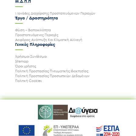
Μ.Δ.Π.Π
Μονάδες Διαχείρισης Προστατευόμενων Περιοχών
Έργα / Δραστηριότητα
Φύση – Βιοποικιλότητα
Προστατευόμενες Περιοχές
Αειφόρος Ανάπτυξη Και Κλιματική Αλλαγή
Γενικές Πληροφορίες
Χρήσιμοι Συνδέσμοι
Sitemap
Όροι χρήσης
Πολιτική Προστασίας Πνευματικής Ιδιοκτησίας
Πολιτική Προστασίας Προσωπικών Δεδομένων
Πολιτική Cookies