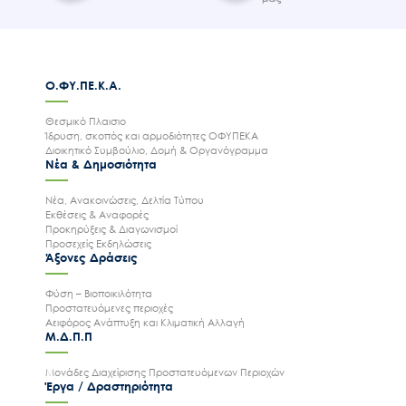
Ο.ΦΥ.ΠΕ.Κ.Α.
Θεσμικό Πλαισιο
Ίδρυση, σκοπός και αρμοδιότητες ΟΦΥΠΕΚΑ
Διοικητικό Συμβούλιο, Δομή & Οργανόγραμμα
Νέα & Δημοσιότητα
Νέα, Ανακοινώσεις, Δελτία Τύπου
Εκθέσεις & Αναφορές
Προκηρύξεις & Διαγωνισμοί
Προσεχείς Εκδηλώσεις
Άξονες Δράσεις
Φύση – Βιοποικιλότητα
Προστατευόμενες περιοχές
Αειφόρος Ανάπτυξη και Κλιματική Αλλαγή
Μ.Δ.Π.Π
Μονάδες Διαχείρισης Προστατευόμενων Περιοχών
Έργα / Δραστηριότητα