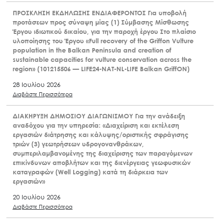
ΠΡΟΣΚΛΗΣΗ ΕΚΔΗΛΩΣΗΣ ΕΝΔΙΑΦΕΡΟΝΤΟΣ Για υποβολή
προτάσεων προς σύναψη μίας (1) Σύμβασης Μίσθωσης
Έργου ιδιωτικού δικαίου, για την παροχή έργου Στο πλαίσιο
υλοποίησης του Έργου «Full recovery of the Griffon Vulture
population in the Balkan Peninsula and creation of
sustainable capacities for vulture conservation across the
region» (101215506 — LIFE24-NAT-NL-LIFE Balkan GriffON)
28 Ιουλίου 2026
Διαβάστε Περισσότερα
ΔΙΑΚΗΡΥΞΗ ΔΗΜΟΣΙΟΥ ΔΙΑΓΩΝΙΣΜΟΥ Για την ανάδειξη
αναδόχου για την υπηρεσία: «Διαχείριση και εκτέλεση
εργασιών διάτρησης και κάλυψης/οριστικής σφράγισης
τριών (3) γεωτρήσεων υδρογονανθράκων,
συμπεριλαμβανομένης της διαχείρισης των παραγόμενων
επικίνδυνων αποβλήτων και της διενέργειας γεωφυσικών
καταγραφών (Well Logging) κατά τη διάρκεια των
εργασιών»
20 Ιουλίου 2026
Διαβάστε Περισσότερα