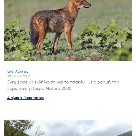
Search
for:
Ο.ΦΥ.ΠΕ.Κ.Α.
Νέα – Δημοσιότητα
Άξονες δράσης
Μ.Δ.Π.Π.
Εκδηλώσεις
28 Μαΐου 2026
Έργα
Ενημερωτική εκδήλωση για το τσακάλι με αφορμή την
Εισιτήρια
Ευρωπαϊκή Ημέρα Natura 2000
Επικοινωνία
Διαβάστε Περισσότερα