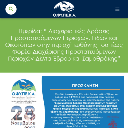
Search Button
Search
for:
Ημερίδα: “ Διαχειριστικές Δράσεις
Προστατευόμενων Περιοχών, Ειδών και
Οικοτόπων στην περιοχή ευθύνης του τέως
Φορέα Διαχείρισης Προστατευόμενων
Περιοχών Δέλτα Έβρου και Σαμοθράκης”