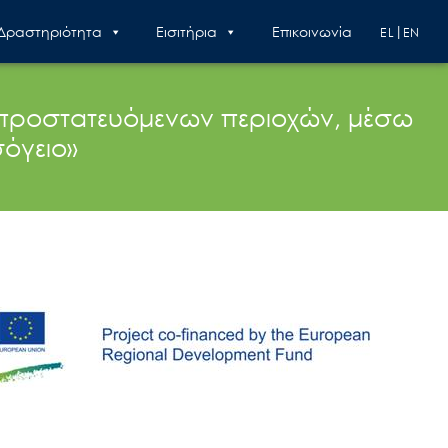
 Δραστηριότητα
Εισιτήρια
Επικοινωνία
EL
EN
 προστατευόμενων περιοχών, μέσω
όγειο»