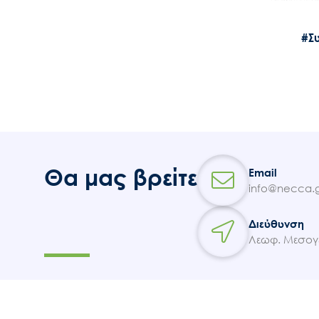
#Σ
Θα μας βρείτε
Email
info@necca.g
Διεύθυνση
Λεωφ. Μεσογε