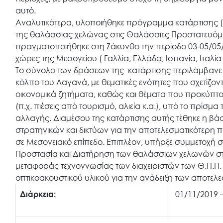
αυτό.
Search
for:
Αναλυτικότερα, υλοποιήθηκε πρόγραμμα κατάρτισης (tr
της θαλάσσιας χελώνας στις Θαλάσσιες Προστατευόμεν
πραγματοποιήθηκε στη Ζάκυνθο την περίοδο 03-05/05/
Ο.ΦΥ.ΠΕ.Κ.Α.
χώρες της Μεσογείου ( Γαλλία, Ελλάδα, Ισπανία, Ιταλί
Το σύνολο των δράσεων της κατάρτισης περιλάμβανε θ
κόλπο του Λαγανά, με θεματικές ενότητες που σχετίζον
Νέα – Δημοσιότητα
οικονομικά ζητήματα, καθώς και θέματα που προκύπτ
(π.χ. πιέσεις από τουρισμό, αλιεία κ.α.), υπό το πρίσμα
αλλαγής. Διαμέσου της κατάρτισης αυτής τέθηκε η βάσ
Άξονες δράσης
στρατηγικών και δικτύων για την αποτελεσματικότερη
σε Μεσογειακό επίπεδο. Επιπλέον, υπήρξε συμμετοχή σ
Προστασία και Διατήρηση των θαλάσσιων χελωνών στη
Μ.Δ.Π.Π.
μεταφοράς τεχνογνωσίας των διαχειριστών των Θ.Π.Π
οπτικοακουστικού υλικού για την ανάδειξη των αποτε
Έργα
Διάρκεια:
01/11/2019 