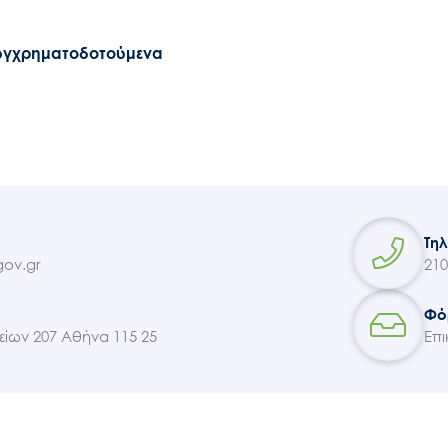
υγχρηματοδοτούμενα
Τη
ov.gr
210
Φό
ίων 207 Αθήνα 115 25
Επι