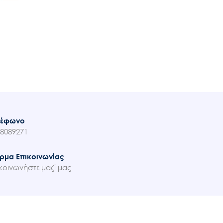
λέφωνο
8089271
ρμα Επικοινωνίας
κοινωνήστε μαζί μας