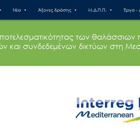
Nέα
Άξονες δράσης
Μ.Δ.Π.Π.
Έργα -
αποτελεσματικότητας των θαλάσσιων
ών και συνδεδεμένων δικτύων στη Μεσ