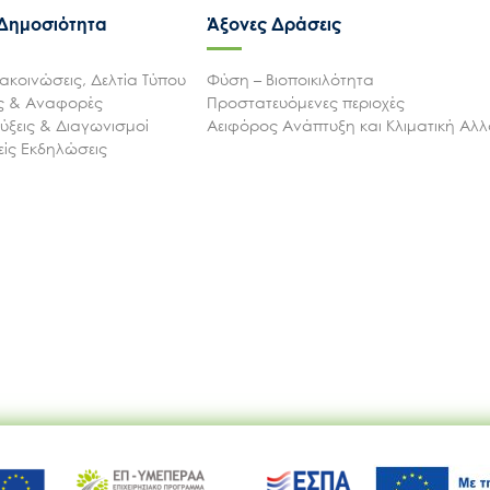
 Δημοσιότητα
Άξονες Δράσεις
ακοινώσεις, Δελτία Τύπου
Φύση – Βιοποικιλότητα
ις & Αναφορές
Προστατευόμενες περιοχές
Ακολουθήστε μας
ξεις & Διαγωνισμοί
Αειφόρος Ανάπτυξη και Κλιματική Αλ
ίς Εκδηλώσεις