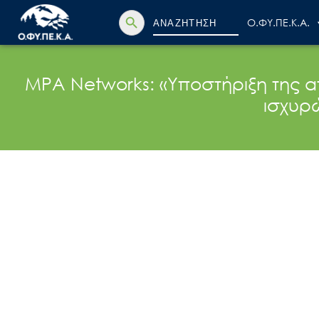
Search Button
Search
Ο.ΦΥ.ΠΕ.Κ.Α.
for:
MPA Networks: «Υποστήριξη της 
ισχυρ