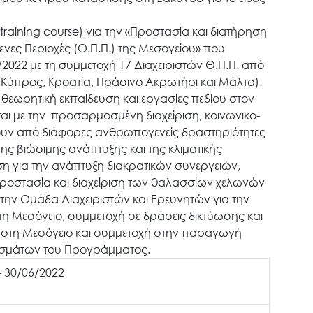
aining course) για την «Προστασία και διατήρηση
ες Περιοχές (Θ.Π.Π.) της Μεσογείου» που
2022 με τη συμμετοχή 17 Διαχειριστών Θ.Π.Π. από
α Κύπρος, Κροατία, Πράσινο Ακρωτήρι και Μάλτα).
εωρητική εκπαίδευση και εργασίες πεδίου στον
ται με την προσαρμοσμένη διαχείριση, κοινωνικο-
ουν από διάφορες ανθρωπογενείς δραστηριότητες
 της βιώσιμης ανάπτυξης και της κλιματικής
η για την ανάπτυξη διακρατικών συνεργειών,
 προστασία και διαχείριση των θαλασσίων χελωνών
την Ομάδα Διαχειριστών και Ερευνητών για την
 Μεσόγειο, συμμετοχή σε δράσεις δικτύωσης και
. στη Μεσόγειο και συμμετοχή στην παραγωγή
λεσμάτων του Προγράμματος.
– 30/06/2022