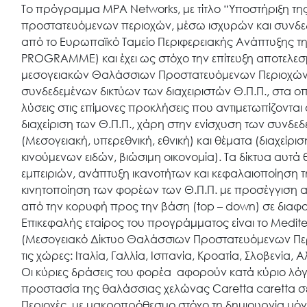
Το πρόγραμμα MPA Networks, με τίτλο “Υποστήριξη τ
προστατευόμενων περιοχών, μέσω ισχυρών και συνδεδ
από το Ευρωπαϊκό Ταμείο Περιφερειακής Ανάπτυξης 
PROGRAMME) και έχει ως στόχο την επίτευξη αποτελεσμ
μεσογειακών Θαλάσσιων Προστατευόμενων Περιοχών (
συνδεδεμένων δικτύων των διαχειριστών Θ.Π.Π., στα οπ
λύσεις στις επίμονες προκλήσεις που αντιμετωπίζοντα
διαχείριση των Θ.Π.Π., χάρη στην ενίσχυση των συνδεδ
(Μεσογειακή, υπερεθνική, εθνική) και θέματα (διαχείρι
κινούμενων ειδών, βιώσιμη οικονομία). Τα δίκτυα αυτ
εμπειριών, ανάπτυξη ικανοτήτων και κεφαλαιοποίηση τ
κινητοποίηση των φορέων των Θ.Π.Π. με προσέγγιση α
από την κορυφή προς την βάση (top – down) σε διαφο
Επικεφαλής εταίρος του προγράμματος είναι το Medi
(Μεσογειακό Δίκτυο Θαλάσσιων Προστατευόμενων Περιο
τις χώρες: Ιταλία, Γαλλία, Ισπανία, Κροατία, Σλοβενία,
Οι κύριες δράσεις του φορέα αφορούν κατά κύριο λόγο
προστασία της θαλάσσιας χελώνας Caretta caretta 
Περιοχές, με μακροπρόθεσμο στόχο τη δημιουργία μόνι