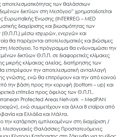
ης αποτελεσματικότητας των θαλάσσιων
εμένων δικτύων στη Μεσόγειο” χρηματοδοτείται
της Ευρωπαϊκής Ένωσης (ΙNTERREG – MED
ατικής διαχείρισης και βιωσιμότητας των
Θ.Π.Π.) μέσω ισχυρών, ενεργών και
οία θα παρέχονται αποτελεσματικές και βιώσιμες
ι στη Μεσόγειο. Το πρόγραμμα θα ενδυναμώσει την
εμένων δικτύων Θ.Π.Π. σε διαφορετικές κλίμακες
σης μικρής κλίμακας αλιείας, διατήρησης των
ά θα επιτρέψουν την αποτελεσματική ανταλλαγή
ης γνώσης, ενώ θα επιτρέψουν και την από κοινού
πό την βάση προς την κορυφή (bottom – up) και
ρετικά επίπεδα προς όφελος των Θ.Π.Π..
terranean Protected Areas Network – MedPAN
χών), ενώ συμμετέχουν και άλλοι 8 εταίροι από
 Αλβανία και Ελλάδα και Μάλτα.
 την κατάρτιση εμπλεκομένων στη διαχείριση /
σε Μεσογειακές Θαλάσσιες Προστατευόμενες
μου Κέντρου Κατάρτισης στη Ζάκυνθο για το είδος