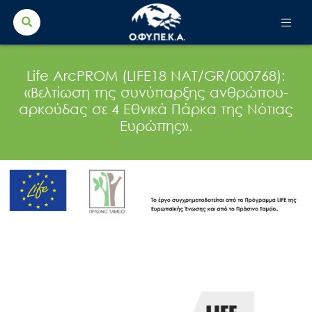
Search Button
Search
for:
Life ArcPROM (LIFE18 NAT/GR/000768):
«Βελτίωση της συνύπαρξης ανθρώπου-
αρκούδας σε 4 Εθνικά Πάρκα της Νότιας
Ευρώπης».