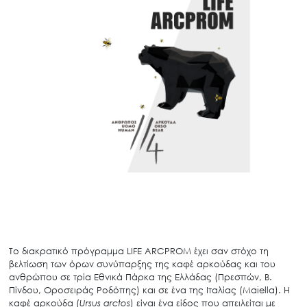
Το διακρατικό πρόγραμμα LIFE ARCPROM έχει σαν στόχο τη
βελτίωση των όρων συνύπαρξης της καφέ αρκούδας και του
ανθρώπου σε τρία Εθνικά Πάρκα της Ελλάδας (Πρεσπών, Β.
Πίνδου, Οροσειράς Ροδόπης) και σε ένα της Ιταλίας (Maiella). Η
καφέ αρκούδα (
Ursus arctos
) είναι ένα είδος που απειλείται με