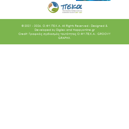
© 2021 - 2026. O.ΦΥ.ΠΕ.Κ.Α. All Rights Reserved - Designed &
Developed by
Digilex
and
Happyonline.gr
Credit: Γραφικός σχεδιασμός ταυτότητας Ο.ΦΥ.ΠΕ.Κ.Α.: GROOVY
GRAPHX.
Ακολουθήστε μας