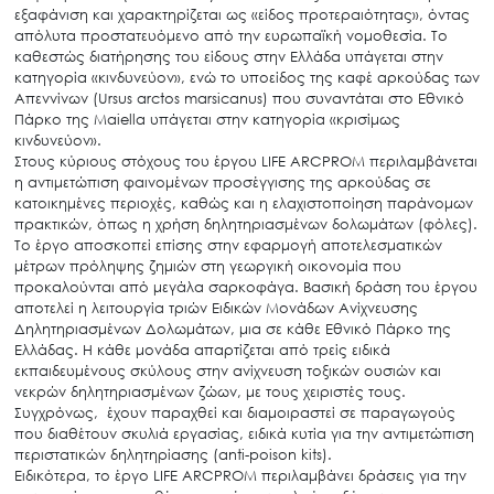
εξαφάνιση και χαρακτηρίζεται ως «είδος προτεραιότητας», όντας
απόλυτα προστατευόμενο από την ευρωπαϊκή νομοθεσία. Το
καθεστώς διατήρησης του είδους στην Ελλάδα υπάγεται στην
κατηγορία «κινδυνεύον», ενώ το υποείδος της καφέ αρκούδας των
Απεννίνων (Ursus arctos marsicanus) που συναντάται στο Εθνικό
Πάρκο της Μaiella υπάγεται στην κατηγορία «κρισίμως
κινδυνεύον».
Στους κύριους στόχους του έργου LIFE ARCPROM περιλαμβάνεται
η αντιμετώπιση φαινομένων προσέγγισης της αρκούδας σε
κατοικημένες περιοχές, καθώς και η ελαχιστοποίηση παράνομων
πρακτικών, όπως η χρήση δηλητηριασμένων δολωμάτων (φόλες).
Το έργο αποσκοπεί επίσης στην εφαρμογή αποτελεσματικών
μέτρων πρόληψης ζημιών στη γεωργική οικονομία που
προκαλούνται από μεγάλα σαρκοφάγα. Βασική δράση του έργου
αποτελεί η λειτουργία τριών Ειδικών Μονάδων Ανίχνευσης
Δηλητηριασμένων Δολωμάτων, μια σε κάθε Εθνικό Πάρκο της
Ελλάδας. Η κάθε μονάδα απαρτίζεται από τρείς ειδικά
εκπαιδευμένους σκύλους στην ανίχνευση τοξικών ουσιών και
νεκρών δηλητηριασμένων ζώων, με τους χειριστές τους.
Συγχρόνως, έχουν παραχθεί και διαμοιραστεί σε παραγωγούς
που διαθέτουν σκυλιά εργασίας, ειδικά κυτία για την αντιμετώπιση
περιστατικών δηλητηρίασης (anti-poison kits).
Ειδικότερα, το έργο LIFE ARCPROM περιλαμβάνει δράσεις για την