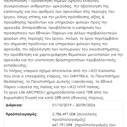
ταυτοποίηση – οριοθέτηση τομέων υψηλού κινδύνου
συγκρούσεων ανθρώπου- αρκούδας, την αξιολόγηση της
κατανομής και του αριθμού των αρκούδων στις περιοχές του
έργου, όπως επίσης και την μελέτη πρόσδοσης αξίας &
προώθησης προϊόντων και υπηρεσιών φιλικών προς την
αρκούδα. Επιπρόσθετα, προβλέπεται η κατάρτιση του
προσωπικού των Εθνικών Πάρκων και άλλων περιβαλλοντικών
Search
φορέων στις περιοχές του έργου. Ακόμη, το έργο περιλαμβάνει
for:
την σήμανση προϊόντων και υπηρεσιών φιλικών προς την
Ο.ΦΥ.ΠΕ.Κ.Α.
αρκούδα, την αξιολόγηση των λειτουργιών του οικοσυστήματος,
Νέα – Δημοσιότητα
την οριοθέτηση και χαρτογράφηση θεματικών μονοπατιών για την
αρκούδα και την υλοποίηση δραστηριοτήτων περιβαλλοντικής
Άξονες δράσης
εκπαίδευσης.
Το πλήρες εταιρικό σχήμα αποτελείται από την ΜΚΟ Καλλιστώ
Μ.Δ.Π.Π.
που είναι ο επικεφαλής εταίρος, τον ΟΦΥΠΕΚΑ, το Πανεπιστήμιο
Έργα
Θεσσαλίας, το Πανεπιστήμιο Δυτικής Μακεδονίας, το Εθνικό
Πάρκο Μαγιέλα της Ιταλίας και την ΜΚΟ WWF Ιταλίας.
Εισιτήρια
Το έργο Life ARCPROM χρηματοδοτείται κατά 75% από την
Ευρωπαϊκή Ένωση και κατά 25% από εθνικούς πόρους.
Επικοινωνία
Διάρκεια:
01/10/2019 – 30/09/2024
Προϋπολογισμός:
2.786.497,00€ (συνολικός
προϋπολογισμός)
647.791,09€ (προϋπολογισμός των