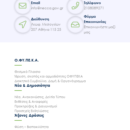
Email
Τηλέφωνο
info@necca.gov.gr
2108089271
Φόρμα
Διεύθυνση
Επικοινωνίας
Λεωφ. Μεσογείων
Επικοινωνήστε μαζί
207 Αθήνα 115 25
μας
Ο.ΦΥ.ΠΕ.Κ.Α.
Θεσμικό Πλαισιο
Ίδρυση, σκοπός και αρμοδιότητες ΟΦΥΠΕΚΑ
Διοικητικό Συμβούλιο, Δομή & Οργανόγραμμα
Νέα & Δημοσιότητα
Νέα, Ανακοινώσεις, Δελτία Τύπου
Εκθέσεις & Αναφορές
Προκηρύξεις & Διαγωνισμοί
Προσεχείς Εκδηλώσεις
Άξονες Δράσεις
Φύση – Βιοποικιλότητα