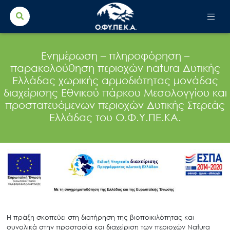
Search Button
Search
for:
Ενημέρωση – πληροφόρηση –
παρακολούθηση περιοχών natura Δυτικής
Ελλάδας χωρικής αρμοδιότητας μονάδας
διαχείρισης Εθνικού πάρκου Μεσολογγίου και
προστατευόμενων περιοχών Δυτικής Στερεάς
Ελλάδας του Ο.Φ.Υ.ΠΕ.ΚΑ.
Η πράξη σκοπεύει στη διατήρηση της βιοποικιλότητας και
συνολικά στην προστασία και διαχείριση των περιοχών Natura