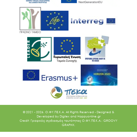
© 2021 - 2026. O.ΦΥ.ΠΕ.Κ.Α. All Rights Reserved - Designed &
Developed by
Digilex
and
Happyonline.gr
Credit: Γραφικός σχεδιασμός ταυτότητας Ο.ΦΥ.ΠΕ.Κ.Α.: GROOVY
GRAPHX.