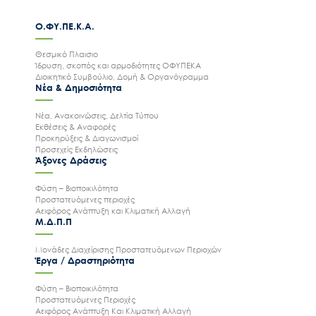
Ο.ΦΥ.ΠΕ.Κ.Α.
Θεσμικό Πλαισιο
Ίδρυση, σκοπός και αρμοδιότητες ΟΦΥΠΕΚΑ
Διοικητικό Συμβούλιο, Δομή & Οργανόγραμμα
Νέα & Δημοσιότητα
Νέα, Ανακοινώσεις, Δελτία Τύπου
Εκθέσεις & Αναφορές
Προκηρύξεις & Διαγωνισμοί
Προσεχείς Εκδηλώσεις
Άξονες Δράσεις
Φύση – Βιοποικιλότητα
Προστατευόμενες περιοχές
Αειφόρος Ανάπτυξη και Κλιματική Αλλαγή
Μ.Δ.Π.Π
Μονάδες Διαχείρισης Προστατευόμενων Περιοχών
Έργα / Δραστηριότητα
Φύση – Βιοποικιλότητα
Προστατευόμενες Περιοχές
Αειφόρος Ανάπτυξη Και Κλιματική Αλλαγή