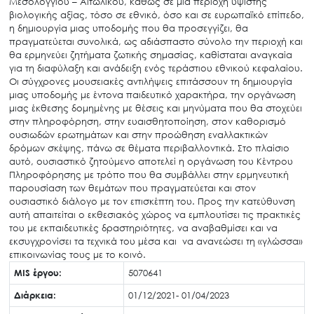
Μεσολογγίου – Αιτωλικού, καθώς σε μια περιοχή ύψιστης
βιολογικής αξίας, τόσο σε εθνικό, όσο και σε ευρωπαϊκό επίπεδο,
η δημιουργία μιας υποδομής που θα προσεγγίζει, θα
πραγματεύεται συνολικά, ως αδιάσπαστο σύνολο την περιοχή και
θα ερμηνεύει ζητήματα ζωτικής σημασίας, καθίσταται αναγκαία
για τη διαφύλαξη και ανάδειξη ενός τεράστιου εθνικού κεφαλαίου.
Οι σύγχρονες μουσειακές αντιλήψεις επιτάσσουν τη δημιουργία
μιας υποδομής με έντονα παιδευτικό χαρακτήρα, την οργάνωση
μιας έκθεσης δομημένης με θέσεις και μηνύματα που θα στοχεύει
στην πληροφόρηση, στην ευαισθητοποίηση, στον καθορισμό
ουσιωδών ερωτημάτων και στην προώθηση εναλλακτικών
δρόμων σκέψης, πάνω σε θέματα περιβαλλοντικά. Στο πλαίσιο
αυτό, ουσιαστικό ζητούμενο αποτελεί η οργάνωση του Κέντρου
Search
Πληροφόρησης με τρόπο που θα συμβάλλει στην ερμηνευτική
for:
παρουσίαση των θεμάτων που πραγματεύεται και στον
Ο.ΦΥ.ΠΕ.Κ.Α.
ουσιαστικό διάλογο με τον επισκέπτη του. Προς την κατεύθυνση
αυτή απαιτείται ο εκθεσιακός χώρος να εμπλουτίσει τις πρακτικές
Νέα – Δημοσιότητα
του με εκπαιδευτικές δραστηριότητες, να αναβαθμίσει και να
Άξονες δράσης
εκσυγχρονίσει τα τεχνικά του μέσα και να ανανεώσει τη «γλώσσα»
επικοινωνίας τους με το κοινό.
Μ.Δ.Π.Π.
MIS έργου:
5070641
Έργα
Διάρκεια:
01/12/2021- 01/04/2023
Εισιτήρια