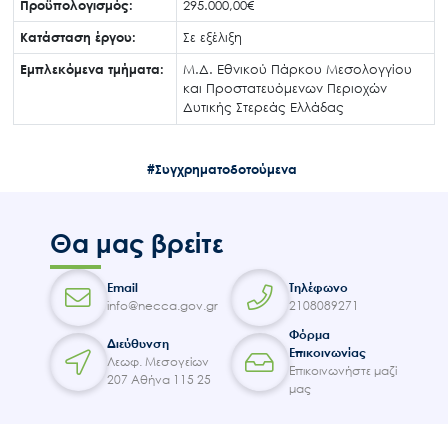
Προϋπολογισμός:
295.000,00€
Επικοινωνία
Κατάσταση έργου:
Σε εξέλιξη
Εμπλεκόμενα τμήματα:
Μ.Δ. Εθνικού Πάρκου Μεσολογγίου
και Προστατευόμενων Περιοχών
Δυτικής Στερεάς Ελλάδας
#Συγχρηματοδοτούμενα
Θα μας βρείτε
Email
Τηλέφωνο
info@necca.gov.gr
2108089271
Φόρμα
Διεύθυνση
Επικοινωνίας
Λεωφ. Μεσογείων
Επικοινωνήστε μαζί
207 Αθήνα 115 25
μας