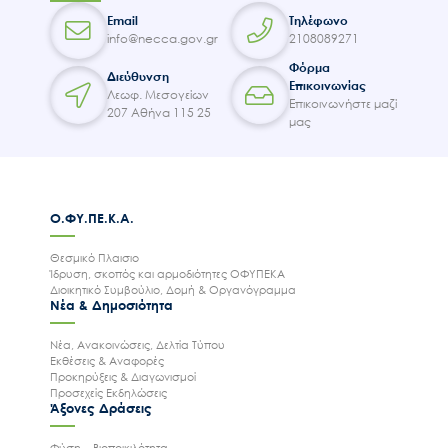
Email
Τηλέφωνο
info@necca.gov.gr
2108089271
Φόρμα
Διεύθυνση
Επικοινωνίας
Λεωφ. Μεσογείων
Επικοινωνήστε μαζί
207 Αθήνα 115 25
μας
Ο.ΦΥ.ΠΕ.Κ.Α.
Θεσμικό Πλαισιο
Ίδρυση, σκοπός και αρμοδιότητες ΟΦΥΠΕΚΑ
Διοικητικό Συμβούλιο, Δομή & Οργανόγραμμα
Νέα & Δημοσιότητα
Νέα, Ανακοινώσεις, Δελτία Τύπου
Εκθέσεις & Αναφορές
Προκηρύξεις & Διαγωνισμοί
Προσεχείς Εκδηλώσεις
Άξονες Δράσεις
Φύση – Βιοποικιλότητα