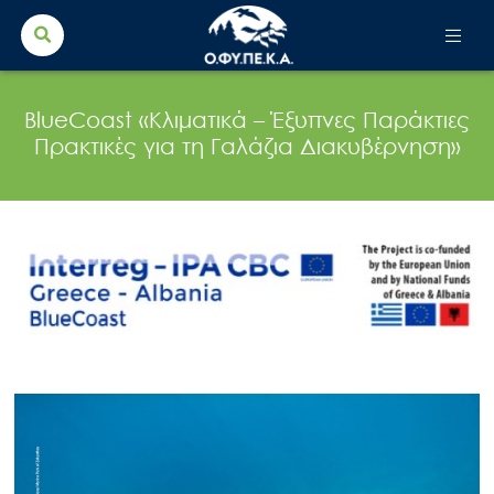
Search Button
Search
for:
BlueCoast «Κλιματικά – Έξυπνες Παράκτιες
Πρακτικές για τη Γαλάζια Διακυβέρνηση»