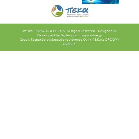
Ακολουθήστε μας
© 2021 - 2026. O.ΦΥ.ΠΕ.Κ.Α. All Rights Reserved - Designed &
Developed by
Digilex
and
Happyonline.gr
Credit: Γραφικός σχεδιασμός ταυτότητας Ο.ΦΥ.ΠΕ.Κ.Α.: GROOVY
GRAPHX.