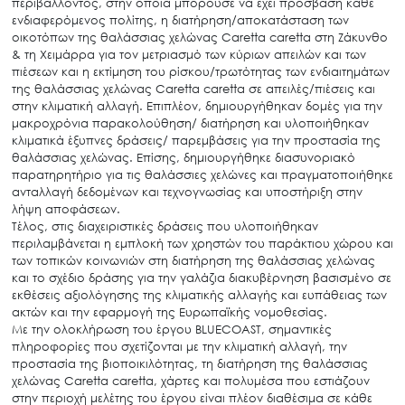
περιβάλλοντος, στην οποία μπορούσε να έχει πρόσβαση κάθε
ενδιαφερόμενος πολίτης, η διατήρηση/αποκατάσταση των
οικοτόπων της θαλάσσιας χελώνας Caretta caretta στη Ζάκυνθο
& τη Χειμάρρα για τον μετριασμό των κύριων απειλών και των
πιέσεων και η εκτίμηση του ρίσκου/τρωτότητας των ενδιαιτημάτων
της θαλάσσιας χελώνας Caretta caretta σε απειλές/πιέσεις και
στην κλιματική αλλαγή. Επιπλέον, δημιουργήθηκαν δομές για την
μακροχρόνια παρακολούθηση/ διατήρηση και υλοποιήθηκαν
κλιματικά έξυπνες δράσεις/ παρεμβάσεις για την προστασία της
θαλάσσιας χελώνας. Επίσης, δημιουργήθηκε διασυνοριακό
παρατηρητήριο για τις θαλάσσιες χελώνες και πραγματοποιήθηκε
ανταλλαγή δεδομένων και τεχνογνωσίας και υποστήριξη στην
λήψη αποφάσεων.
Τέλος, στις διαχειριστικές δράσεις που υλοποιήθηκαν
περιλαμβάνεται η εμπλοκή των χρηστών του παράκτιου χώρου και
των τοπικών κοινωνιών στη διατήρηση της θαλάσσιας χελώνας
και το σχέδιο δράσης για την γαλάζια διακυβέρνηση βασισμένο σε
εκθέσεις αξιολόγησης της κλιματικής αλλαγής και ευπάθειας των
ακτών και την εφαρμογή της Ευρωπαϊκής νομοθεσίας.
Search
for:
Με την ολοκλήρωση του έργου BLUECOAST, σημαντικές
πληροφορίες που σχετίζονται με την κλιματική αλλαγή, την
Ο.ΦΥ.ΠΕ.Κ.Α.
προστασία της βιοποικιλότητας, τη διατήρηση της θαλάσσιας
Νέα – Δημοσιότητα
χελώνας Caretta caretta, χάρτες και πολυμέσα που εστιάζουν
στην περιοχή μελέτης του έργου είναι πλέον διαθέσιμα σε κάθε