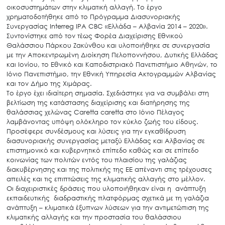
οικοσυστημάτων στην κλιματική αλλαγή. Το έργο
χρηματοδοτήθηκε από το Πρόγραμμα Διασυνοριακής
Συνεργασίας Interreg IPA CBC «Ελλάδα – Αλβανία 2014 – 2020».
Συντονίστηκε από τον τέως Φορέα Διαχείρισης Εθνικού
Θαλάσσιου Πάρκου Ζακύνθου και υλοποιήθηκε σε συνεργασία
με την Αποκεντρωμένη Διοίκηση Πελοποννήσου, Δυτικής Ελλάδας
και Ιονίου, το Εθνικό και Καποδιστριακό Πανεπιστήμιο Αθηνών, το
Ιόνιο Πανεπιστήμιο, την Εθνική Υπηρεσία Ακτογραμμών Αλβανίας
και τον Δήμο της Χιμάρας.
Το έργο έχει ιδιαίτερη σημασία. Σχεδιάστηκε για να συμβάλει στη
βελτίωση της κατάστασης διαχείρισης και διατήρησης της
θαλάσσιας χελώνας Caretta caretta στο Ιόνιο Πέλαγος
λαμβάνοντας υπόψη ολόκληρο τον κύκλο ζωής του είδους.
Προσέφερε συνδέσμους και λύσεις για την εγκαθίδρυση
διασυνοριακής συνεργασίας μεταξύ Ελλάδας και Αλβανίας σε
επιστημονικό και κυβερνητικό επίπεδο καθώς και σε επίπεδο
κοινωνίας των πολιτών εντός του πλαισίου της γαλάζιας
διακυβέρνησης και της πολιτικής της ΕΕ απέναντι στις τρέχουσες
απειλές και τις επιπτώσεις της κλιματικής αλλαγής στο μέλλον.
Οι διαχειριστικές δράσεις που υλοποιήθηκαν είναι η ανάπτυξη
εκπαιδευτικής διαδραστικής πλατφόρμας σχετικά με τη γαλάζια
ανάπτυξη – κλιματικά έξυπνων λύσεων για την αντιμετώπιση της
κλιματικής αλλαγής και την προστασία του θαλάσσιου