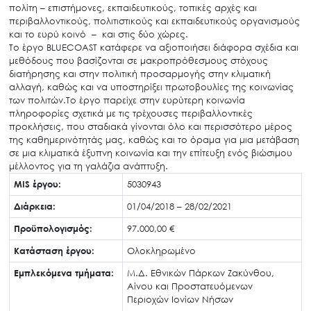
Άξονες δράσης
πολίτη – επιστήμονες, εκπαιδευτικούς, τοπικές αρχές και
περιβαλλοντικούς, πολιτιστικούς και εκπαιδευτικούς οργανισμούς
Μ.Δ.Π.Π.
και το ευρύ κοινό – και στις δύο χώρες.
Έργα
Το έργο BLUECOAST κατάφερε να αξιοποιήσει διάφορα σχέδια και
μεθόδους που βασίζονται σε μακροπρόθεσμους στόχους
Εισιτήρια
διατήρησης και στην πολιτική προσαρμογής στην κλιματική
αλλαγή, καθώς και να υποστηρίξει πρωτοβουλίες της κοινωνίας
Επικοινωνία
των πολιτών.Το έργο παρείχε στην ευρύτερη κοινωνία
πληροφορίες σχετικά με τις τρέχουσες περιβαλλοντικές
προκλήσεις, που σταδιακά γίνονται όλο και περισσότερο μέρος
της καθημερινότητάς μας, καθώς και το όραμα για μια μετάβαση
σε μια κλιματικά έξυπνη κοινωνία και την επίτευξη ενός βιώσιμου
μέλλοντος για τη γαλάζια ανάπτυξη.
MIS έργου:
5030943
Διάρκεια:
01/04/2018 – 28/02/2021
Προϋπολογισμός:
97.000,00 €
Κατάσταση έργου:
Ολοκληρωμένο
Εμπλεκόμενα τμήματα:
Μ.Δ. Εθνικών Πάρκων Ζακύνθου,
Αίνου και Προστατευόμενων
Περιοχών Ιονίων Νήσων