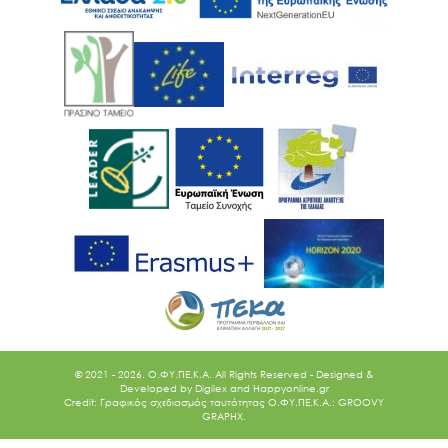
© 2021 - 2026. O.ΦΥ.ΠΕ.Κ.Α. All Rights Reserved - Designed &
Developed by
Digilex
and
Happyonline.gr
Credit: Γραφικός σχεδιασμός ταυτότητας Ο.ΦΥ.ΠΕ.Κ.Α.: GROOVY
GRAPHX.