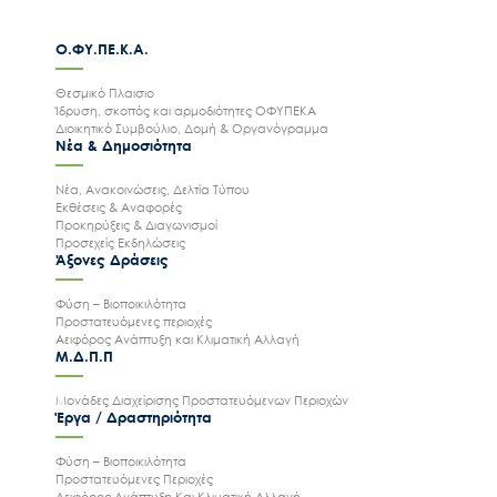
Ο.ΦΥ.ΠΕ.Κ.Α.
Θεσμικό Πλαισιο
Ίδρυση, σκοπός και αρμοδιότητες ΟΦΥΠΕΚΑ
Διοικητικό Συμβούλιο, Δομή & Οργανόγραμμα
Νέα & Δημοσιότητα
Νέα, Ανακοινώσεις, Δελτία Τύπου
Εκθέσεις & Αναφορές
Προκηρύξεις & Διαγωνισμοί
Προσεχείς Εκδηλώσεις
Άξονες Δράσεις
Φύση – Βιοποικιλότητα
Προστατευόμενες περιοχές
Αειφόρος Ανάπτυξη και Κλιματική Αλλαγή
Μ.Δ.Π.Π
Μονάδες Διαχείρισης Προστατευόμενων Περιοχών
Έργα / Δραστηριότητα
Φύση – Βιοποικιλότητα
Προστατευόμενες Περιοχές
Αειφόρος Ανάπτυξη Και Κλιματική Αλλαγή