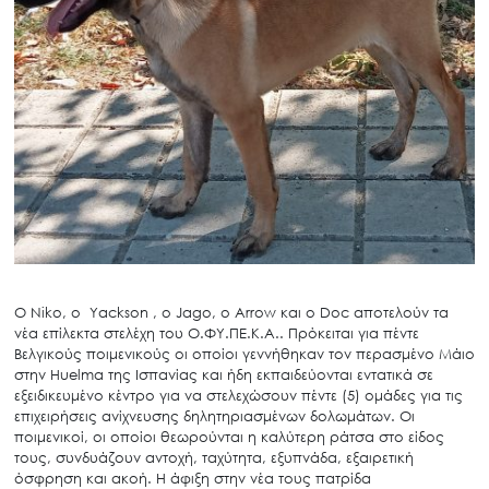
Ο Niko, ο Yackson , ο Jago, ο Arrow και ο Doc αποτελούν τα
νέα επίλεκτα στελέχη του Ο.ΦΥ.ΠΕ.Κ.Α.. Πρόκειται για πέντε
Βελγικούς ποιμενικούς οι οποίοι γεννήθηκαν τον περασμένο Μάιο
στην Huelma της Ισπανίας και ήδη εκπαιδεύονται εντατικά σε
εξειδικευμένο κέντρο για να στελεχώσουν πέντε (5) ομάδες για τις
επιχειρήσεις ανίχνευσης δηλητηριασμένων δολωμάτων. Οι
ποιμενικοί, οι οποίοι θεωρούνται η καλύτερη ράτσα στο είδος
τους, συνδυάζουν αντοχή, ταχύτητα, εξυπνάδα, εξαιρετική
όσφρηση και ακοή. Η άφιξη στην νέα τους πατρίδα