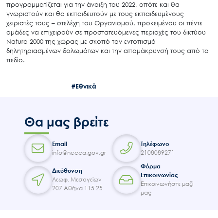
προγραμματίζεται για την άνοιξη του 2022, οπότε και θα
γνωριστούν και θα εκπαιδευτούν με τους εκπαιδευμένους
χειριστές τους – στελέχη του Οργανισμού, προκειμένου οι πέντε
ομάδες να επιχειρούν σε προστατευόμενες περιοχές του δικτύου
Natura 2000 της χώρας με σκοπό τον εντοπισμό
δηλητηριασμένων δολωμάτων και την απομάκρυνσή τους από το
Search
πεδίο.
for:
Ο.ΦΥ.ΠΕ.Κ.Α.
#Εθνικά
Νέα – Δημοσιότητα
Άξονες δράσης
Θα μας βρείτε
Μ.Δ.Π.Π.
Έργα
Email
Τηλέφωνο
Εισιτήρια
info@necca.gov.gr
2108089271
Επικοινωνία
Φόρμα
Διεύθυνση
Επικοινωνίας
Λεωφ. Μεσογείων
Επικοινωνήστε μαζί
207 Αθήνα 115 25
μας