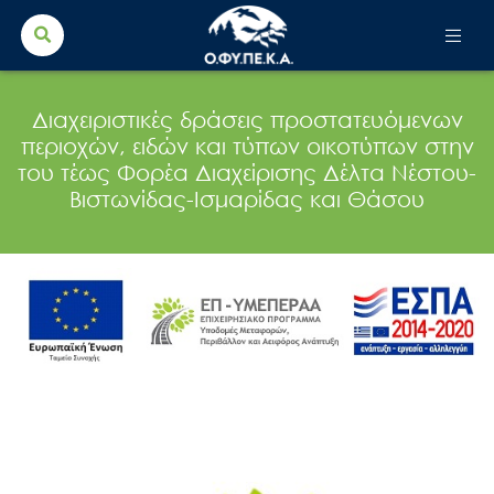
Search Button
Search
for:
Διαχειριστικές δράσεις προστατευόμενων
περιοχών, ειδών και τύπων οικοτύπων στην
του τέως Φορέα Διαχείρισης Δέλτα Νέστου-
Βιστωνίδας-Ισμαρίδας και Θάσου