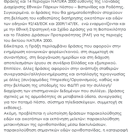
Θράκης και 14 περιοχών NATURA 2000 ευθύνης της Μονάδας
Διαχείρισης Εθνικών Πάρκων Νέστου – Βιστωνίδας και Ροδόπης.
Συγκεκριμένα, οι δράσεις που θα χρηματοδοτηθούν στοχεύουν
στη βελτίωση του καθεστώτος διατήρησης οικοτόπων και ειδών
των οδηγιών 92/43/ΕΟΚ και 2009/147/ΕΚ, ενώ εναρμονίζονται και
με την Εθνική Στρατηγική και Σχέδιο Δράσης για τη Βιοποικιλότητα
και το Πλαίσιο Δράσεων Προτεραιότητας (PAF) για τις περιοχές
του δικτύου NATURA 2000.
Ειδικότερα, η Πράξη περιλαμβάνει δράσεις που αφορούν στην
ενημέρωση κοινωνικών φορέων/κοινού, στη συμμετοχή σε
συναντήσεις, στη διοργάνωση ημερίδων και στη διάχυση
αποτελεσμάτων έργου σε συνέδρια Ελλάδας και εξωτερικού.
Επιπλέον, άλλες δράσεις αφορούν στην ανάπτυξη σταθερών
συνεργασιών/αλληλοενημέρωσης και ανταλλαγής τεχνογνωσίας
με άλλες (συν)αρμόδιες Υπηρεσίες/Οργανισμούς, καθώς και
στην βελτίωση της υποδομής του ΦΔΠΠ για την συλλογή/
διαχείριση των επιστημονικών δεδομένων που συλλέγει. (δράσεις
σχετικές με τις αρμοδιότητες σε μεταβατικά ύδατα, συνεργασίες
για τον ποταμό Νέστο, σύστημα τηλεδιασκέψεων, συμμετοχή σε
εκθέσεις).
Ακόμη, προβλέπεται η υλοποίηση δράσεων παρακολούθησης
ειδών και οικοτόπων και εκπόνηση μελετών: παρακολούθηση
μετακινήσεων της ορνιθοπανίδας μέσω δακτυλιώσεων,
παρακολούθηση σημαντικών ειδών ορνιθοπανίδας, η καταγραφή