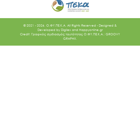
© 2021 - 2026. O.ΦΥ.ΠΕ.Κ.Α. All Rights Reserved - Designed &
Developed by
Digilex
and
Happyonline.gr
Credit: Γραφικός σχεδιασμός ταυτότητας Ο.ΦΥ.ΠΕ.Κ.Α.: GROOVY
GRAPHX.
Ακολουθήστε μας