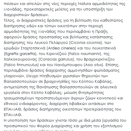
Search
πιέσεων και απειλών στις νέες περιοχές Natura αρμοδιότητας της
for:
Μονάδας, προκαταρκτικές μελέτες για την υποστήριξη των
Ο.ΦΥ.ΠΕ.Κ.Α.
διαχειριστικών δράσεων.
Τέλος, οι διαχειριστικές δράσεις για τη βελτίωση του καθεστώτος
Νέα – Δημοσιότητα
διατήρησης ειδών και τύπων οικοτόπων στην περιοχή
Άξονες δράσης
αρμοδιότητας της Μονάδας που περιλαμβάνει η Πράξη,
αφορούν δράσεις προστασίας και βελτίωσης κατάστασης
Μ.Δ.Π.Π.
διατήρησης του Λευκού Πελαργού (Ciconia ciconia), των
ερωδιών Σταχτοτσικνιά (Ardea cinerea) και του Λευκοτσικνιά
Έργα
(Egretta garzetta), του Κιρκινέζιού (Falco naumanni), της
Χαλκοκουρούνας (Coracias garrulus), του Βραχοκιρκίνεζου
Εισιτήρια
(Falco tinnunculus) και του Νανόμπουφου (Asio otus). Επίσης,
Επικοινωνία
περιλαμβάνει δράσεις διαχείρισης αμμονησίδων φωλιάσματος
γλαρονιών, έλεγχο πληθυσμών χερσαίων θηρευτών των
θαλασσοπουλιών σε βραχονησίδες του Κόλπου Καβάλας,
αντιμετώπιση της θανάτωσης θαλασσοπουλιών σε αλιευτικά
εργαλεία στον Κόλπο Καβάλας, μείωση θνησιμότητας
τραυματισμένων προστατευόμενων άγριων ζώων κοινοτικού και
εθνικού ενδιαφέροντος, διαχείριση λιβαδικών εκτάσεων στο
ΕΠΑΜΑΘ, δράσεις διατήρησης οικοτόπων προτεραιότητας του
ΕΠΑΜΑΘ.
Η υλοποίηση των δράσεων γίνεται τόσο με ίδια μέσα (εργασία του
προσωπικού του Φορέα Διαχείρισης και χρήση του εξοπλισμού