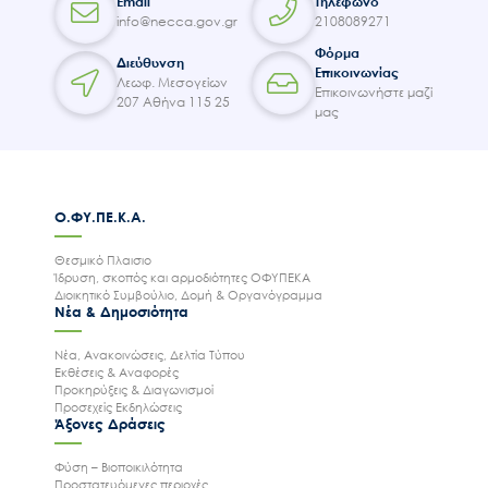
Email
Τηλέφωνο
info@necca.gov.gr
2108089271
Φόρμα
Διεύθυνση
Επικοινωνίας
Λεωφ. Μεσογείων
Επικοινωνήστε μαζί
207 Αθήνα 115 25
μας
Ο.ΦΥ.ΠΕ.Κ.Α.
Θεσμικό Πλαισιο
Ίδρυση, σκοπός και αρμοδιότητες ΟΦΥΠΕΚΑ
Διοικητικό Συμβούλιο, Δομή & Οργανόγραμμα
Νέα & Δημοσιότητα
Νέα, Ανακοινώσεις, Δελτία Τύπου
Εκθέσεις & Αναφορές
Προκηρύξεις & Διαγωνισμοί
Προσεχείς Εκδηλώσεις
Άξονες Δράσεις
Φύση – Βιοποικιλότητα
Προστατευόμενες περιοχές