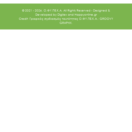
© 2021 - 2026. O.ΦΥ.ΠΕ.Κ.Α. All Rights Reserved - Designed &
Developed by
Digilex
and
Happyonline.gr
Credit: Γραφικός σχεδιασμός ταυτότητας Ο.ΦΥ.ΠΕ.Κ.Α.: GROOVY
GRAPHX.
Ακολουθήστε μας