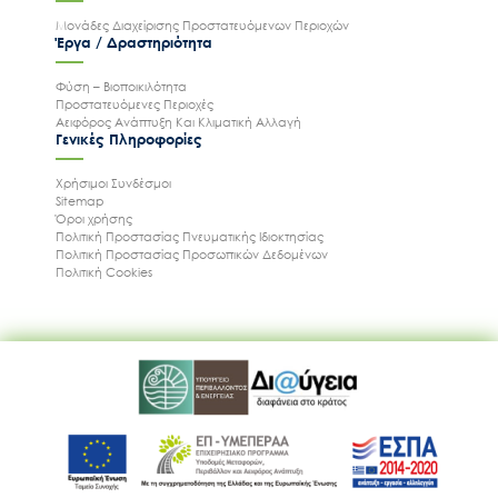
Μονάδες Διαχείρισης Προστατευόμενων Περιοχών
Έργα / Δραστηριότητα
Φύση – Βιοποικιλότητα
Προστατευόμενες Περιοχές
Αειφόρος Ανάπτυξη Και Κλιματική Αλλαγή
Γενικές Πληροφορίες
Χρήσιμοι Συνδέσμοι
Sitemap
Όροι χρήσης
Πολιτική Προστασίας Πνευματικής Ιδιοκτησίας
Πολιτική Προστασίας Προσωπικών Δεδομένων
Πολιτική Cookies