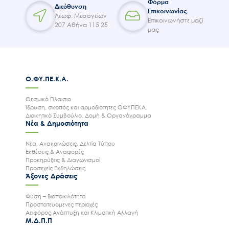
Φόρμα
Διεύθυνση
Άξονες δράσης
Επικοινωνίας
Λεωφ. Μεσογείων
Επικοινωνήστε μαζί
207 Αθήνα 115 25
Μ.Δ.Π.Π.
μας
Έργα
Εισιτήρια
Επικοινωνία
Ο.ΦΥ.ΠΕ.Κ.Α.
Θεσμικό Πλαισιο
Ίδρυση, σκοπός και αρμοδιότητες ΟΦΥΠΕΚΑ
Διοικητικό Συμβούλιο, Δομή & Οργανόγραμμα
Νέα & Δημοσιότητα
Νέα, Ανακοινώσεις, Δελτία Τύπου
Εκθέσεις & Αναφορές
Προκηρύξεις & Διαγωνισμοί
Προσεχείς Εκδηλώσεις
Άξονες Δράσεις
Φύση – Βιοποικιλότητα
Προστατευόμενες περιοχές
Αειφόρος Ανάπτυξη και Κλιματική Αλλαγή
Μ.Δ.Π.Π