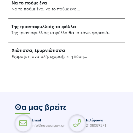
Να το πούμε ένα
Να το πούμε ένα, να το πούμε ένα
Μικρά Ασία
Της τριανταφυλλιάς τα φύλλα
Της τριανταφυλλιάς τα φύλλα θα τα κάνω φορεσιά
Μπαϊντίρι Σμύρνης
Χιώτισσα, Σμυρνιώτισσα
Εχάραξε η ανατολή, εχάραξε κι η δύση
Μικρά Ασία
Θα μας βρείτε
Search
for:
Ο.ΦΥ.ΠΕ.Κ.Α.
Email
Τηλέφωνο
info@necca.gov.gr
2108089271
Νέα – Δημοσιότητα