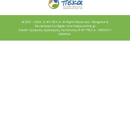
© 2021 - 2026. O.ΦΥ.ΠΕ.Κ.Α. All Rights Reserved - Designed &
Developed by
Digilex
and
Happyonline.gr
Credit: Γραφικός σχεδιασμός ταυτότητας Ο.ΦΥ.ΠΕ.Κ.Α.: GROOVY
GRAPHX.
Ακολουθήστε μας