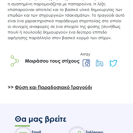
η αγαπημένη παρομοιάζεται με παπαρούνα. Η λέξη
«παπαρούνα» αποτελεί και το βασικό υλικό δημιουργίας των
επωδών και των στιχουργικών τσακισμάτων. Το τραγούδι αυτό
είναι ένα χαρακτηριστικό παράδειγμα στιχοποιίας στο οποίο
οι συνεχείς αναφορές σε ένα στοιχείο της φύσης (συνήθως
πουλί ή λουλούδι) δημιουργούν ένα δεύτερο επίπεδο
αφήγησης παράλληλο στον βασικό κορμό των στίχων.
Search
Array
for:
Μοιράσου τους στίχους
Ο.ΦΥ.ΠΕ.Κ.Α.
Νέα – Δημοσιότητα
Άξονες δράσης
>>
Φύση και Παραδοσιακό Τραγούδι
Μ.Δ.Π.Π.
Έργα
Εισιτήρια
Θα μας βρείτε
Επικοινωνία
Email
Τηλέφωνο