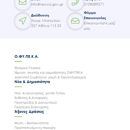
info@necca.gov.gr
2108089271
Φόρμα
Διεύθυνση
Επικοινωνίας
Λεωφ. Μεσογείων
Επικοινωνήστε μαζί
207 Αθήνα 115 25
μας
Ο.ΦΥ.ΠΕ.Κ.Α.
Θεσμικό Πλαισιο
Ίδρυση, σκοπός και αρμοδιότητες ΟΦΥΠΕΚΑ
Διοικητικό Συμβούλιο, Δομή & Οργανόγραμμα
Νέα & Δημοσιότητα
Νέα, Ανακοινώσεις, Δελτία Τύπου
Εκθέσεις & Αναφορές
Προκηρύξεις & Διαγωνισμοί
Προσεχείς Εκδηλώσεις
Άξονες Δράσεις
Φύση – Βιοποικιλότητα
Προστατευόμενες περιοχές