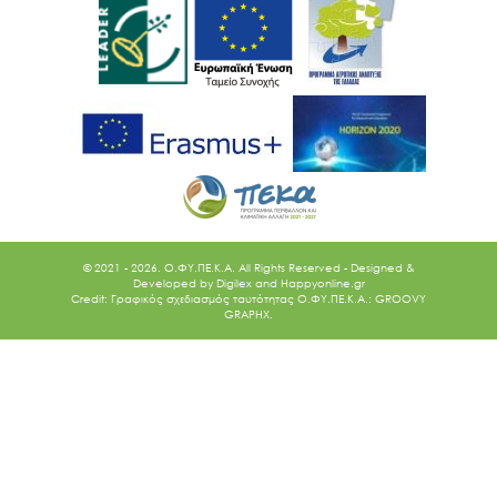
© 2021 - 2026. O.ΦΥ.ΠΕ.Κ.Α. All Rights Reserved - Designed &
Developed by
Digilex
and
Happyonline.gr
Credit: Γραφικός σχεδιασμός ταυτότητας Ο.ΦΥ.ΠΕ.Κ.Α.: GROOVY
GRAPHX.