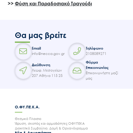
>>
Φύση και Παραδοσιακό Τραγούδι
Θα μας βρείτε
Email
Τηλέφωνο
info@necca.gov.gr
2108089271
Φόρμα
Διεύθυνση
Επικοινωνίας
Λεωφ. Μεσογείων
Επικοινωνήστε μαζί
207 Αθήνα 115 25
μας
Ο.ΦΥ.ΠΕ.Κ.Α.
Θεσμικό Πλαισιο
Ίδρυση, σκοπός και αρμοδιότητες ΟΦΥΠΕΚΑ
Διοικητικό Συμβούλιο, Δομή & Οργανόγραμμα
Νέα & Δημοσιότητα