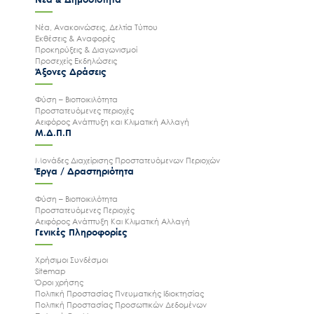
Νέα, Ανακοινώσεις, Δελτία Τύπου
Εκθέσεις & Αναφορές
Προκηρύξεις & Διαγωνισμοί
Προσεχείς Εκδηλώσεις
Άξονες Δράσεις
Φύση – Βιοποικιλότητα
Προστατευόμενες περιοχές
Αειφόρος Ανάπτυξη και Κλιματική Αλλαγή
Μ.Δ.Π.Π
Μονάδες Διαχείρισης Προστατευόμενων Περιοχών
Έργα / Δραστηριότητα
Φύση – Βιοποικιλότητα
Προστατευόμενες Περιοχές
Αειφόρος Ανάπτυξη Και Κλιματική Αλλαγή
Γενικές Πληροφορίες
Χρήσιμοι Συνδέσμοι
Sitemap
Όροι χρήσης
Πολιτική Προστασίας Πνευματικής Ιδιοκτησίας
Πολιτική Προστασίας Προσωπικών Δεδομένων