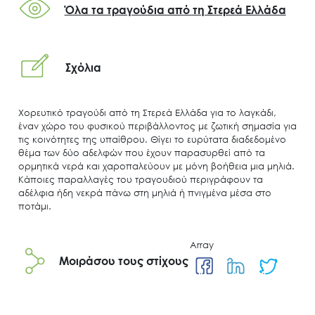
Όλα τα τραγούδια από τη Στερεά Ελλάδα
Σχόλια
Χορευτικό τραγούδι από τη Στερεά Ελλάδα για το λαγκάδι,
έναν χώρο του φυσικού περιβάλλοντος με ζωτική σημασία για
τις κοινότητες της υπαίθρου. Θίγει το ευρύτατα διαδεδομένο
Search
θέμα των δύο αδελφών που έχουν παρασυρθεί από τα
for:
ορμητικά νερά και χαροπαλεύουν με μόνη βοήθεια μια μηλιά.
Ο.ΦΥ.ΠΕ.Κ.Α.
Κάποιες παραλλαγές του τραγουδιού περιγράφουν τα
αδέλφια ήδη νεκρά πάνω στη μηλιά ή πνιγμένα μέσα στο
Νέα – Δημοσιότητα
ποτάμι.
Άξονες δράσης
Μ.Δ.Π.Π.
Array
Μοιράσου τους στίχους
Έργα
Εισιτήρια
Επικοινωνία