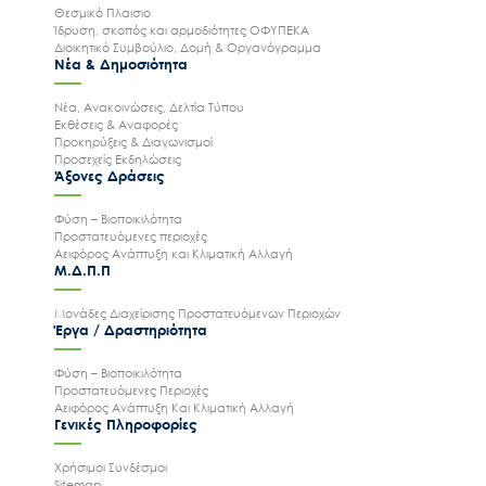
Θεσμικό Πλαισιο
Ίδρυση, σκοπός και αρμοδιότητες ΟΦΥΠΕΚΑ
Διοικητικό Συμβούλιο, Δομή & Οργανόγραμμα
Νέα & Δημοσιότητα
Νέα, Ανακοινώσεις, Δελτία Τύπου
Εκθέσεις & Αναφορές
Προκηρύξεις & Διαγωνισμοί
Προσεχείς Εκδηλώσεις
Άξονες Δράσεις
Φύση – Βιοποικιλότητα
Προστατευόμενες περιοχές
Αειφόρος Ανάπτυξη και Κλιματική Αλλαγή
Μ.Δ.Π.Π
Μονάδες Διαχείρισης Προστατευόμενων Περιοχών
Έργα / Δραστηριότητα
Φύση – Βιοποικιλότητα
Προστατευόμενες Περιοχές
Αειφόρος Ανάπτυξη Και Κλιματική Αλλαγή
Γενικές Πληροφορίες
Χρήσιμοι Συνδέσμοι
Sitemap