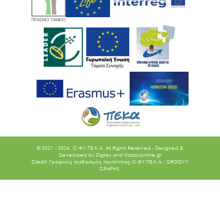
© 2021 - 2026. O.ΦΥ.ΠΕ.Κ.Α. All Rights Reserved - Designed &
Developed by
Digilex
and
Happyonline.gr
Credit: Γραφικός σχεδιασμός ταυτότητας Ο.ΦΥ.ΠΕ.Κ.Α.: GROOVY
GRAPHX.