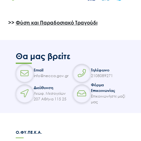
>>
Φύση και Παραδοσιακό Τραγούδι
Search
for:
Ο.ΦΥ.ΠΕ.Κ.Α.
Νέα – Δημοσιότητα
Θα μας βρείτε
Άξονες δράσης
Email
Τηλέφωνο
Μ.Δ.Π.Π.
info@necca.gov.gr
2108089271
Έργα
Φόρμα
Διεύθυνση
Επικοινωνίας
Εισιτήρια
Λεωφ. Μεσογείων
Επικοινωνήστε μαζί
207 Αθήνα 115 25
Επικοινωνία
μας
Ο.ΦΥ.ΠΕ.Κ.Α.