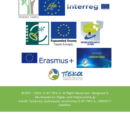
© 2021 - 2026. O.ΦΥ.ΠΕ.Κ.Α. All Rights Reserved - Designed &
Developed by
Digilex
and
Happyonline.gr
Credit: Γραφικός σχεδιασμός ταυτότητας Ο.ΦΥ.ΠΕ.Κ.Α.: GROOVY
GRAPHX.