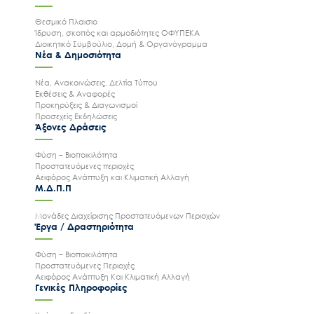
Θεσμικό Πλαισιο
Ίδρυση, σκοπός και αρμοδιότητες ΟΦΥΠΕΚΑ
Διοικητικό Συμβούλιο, Δομή & Οργανόγραμμα
Νέα & Δημοσιότητα
Νέα, Ανακοινώσεις, Δελτία Τύπου
Εκθέσεις & Αναφορές
Προκηρύξεις & Διαγωνισμοί
Προσεχείς Εκδηλώσεις
Άξονες Δράσεις
Φύση – Βιοποικιλότητα
Προστατευόμενες περιοχές
Αειφόρος Ανάπτυξη και Κλιματική Αλλαγή
Μ.Δ.Π.Π
Μονάδες Διαχείρισης Προστατευόμενων Περιοχών
Έργα / Δραστηριότητα
Φύση – Βιοποικιλότητα
Προστατευόμενες Περιοχές
Αειφόρος Ανάπτυξη Και Κλιματική Αλλαγή
Γενικές Πληροφορίες