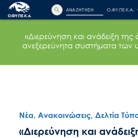
Search Button
Search
Ο.ΦΥ.ΠΕ.Κ.Α.
for:
«Διερεύνηση και ανάδειξη της 
ανεξερεύνητα συστήματα των 
Νέα, Ανακοινώσεις, Δελτία Τύπ
«Διερεύνηση και ανάδειξ