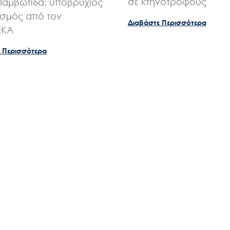
Έργα
σε κτηνοτρόφους
Παμβώτιδα: υποβρύχιος
σμός από τον
Διαβάστε Περισσότερα
ΕΚΑ
Εισιτήρια
 Περισσότερα
Επικοινωνία