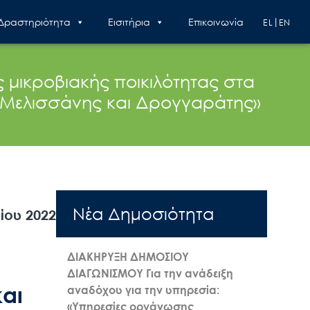
 Δραστηριότητα
Εισιτήρια
Επικοινωνία
EL
EN
ς μικροβιακής ποικιλότητας στα
 Μελισσάνης και Δρογγαράτης»
Nέα Δημοσιότητα
ίου 2022
ΔΙΑΚΗΡΥΞΗ ΔΗΜΟΣΙΟΥ
ΔΙΑΓΩΝΙΣΜΟΥ Για την ανάδειξη
και
αναδόχου για την υπηρεσία:
«Υπηρεσίες οργάνωσης