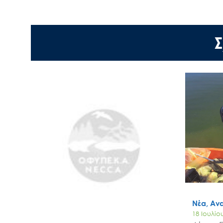
Σ
Νέα, Αν
18 Ιουλίο