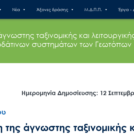
Nέα
Άξονες δράσης
Μ.Δ.Π.Π.
Έργα -
άγνωστης ταξινομικής και λειτουργική
υδάτινων συστημάτων των Γεωτόπων
Ημερομηνία Δημοσίευσης: 12 Σεπτεμβρ
ου
η της άγνωστης ταξινομικής 