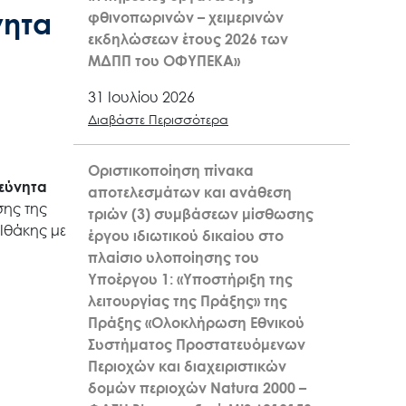
νητα
φθινοπωρινών – χειμερινών
εκδηλώσεων έτους 2026 των
ΜΔΠΠ του ΟΦΥΠΕΚΑ»
31 Ιουλίου 2026
Διαβάστε Περισσότερα
Οριστικοποίηση πίνακα
ρεύνητα
αποτελεσμάτων και ανάθεση
σης της
τριών (3) συμβάσεων μίσθωσης
Ιθάκης με
έργου ιδιωτικού δικαίου στο
πλαίσιο υλοποίησης του
Υποέργου 1: «Υποστήριξη της
λειτουργίας της Πράξης» της
Πράξης «Ολοκλήρωση Εθνικού
Συστήματος Προστατευόμενων
Περιοχών και διαχειριστικών
δομών περιοχών Natura 2000 –