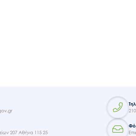
Ακολουθήστε μας
Τη
ov.gr
210
Φό
ίων 207 Αθήνα 115 25
Επι