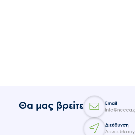
Θα μας βρείτε
Email
info@necca.g
Διεύθυνση
Λεωφ. Μεσογε