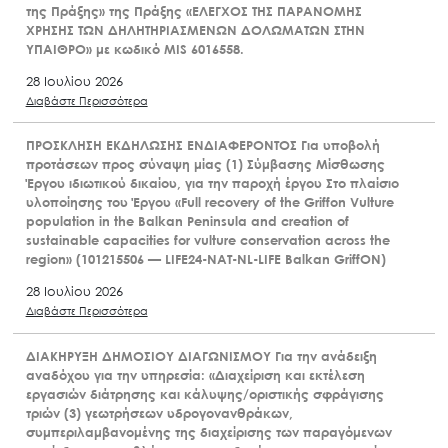
της Πράξης» της Πράξης «ΕΛΕΓΧΟΣ ΤΗΣ ΠΑΡΑΝΟΜΗΣ
ΧΡΗΣΗΣ ΤΩΝ ΔΗΛΗΤΗΡΙΑΣΜΕΝΩΝ ΔΟΛΩΜΑΤΩΝ ΣΤΗΝ
ΥΠΑΙΘΡΟ» με κωδικό MIS 6016558.
28 Ιουλίου 2026
Διαβάστε Περισσότερα
ΠΡΟΣΚΛΗΣΗ ΕΚΔΗΛΩΣΗΣ ΕΝΔΙΑΦΕΡΟΝΤΟΣ Για υποβολή
προτάσεων προς σύναψη μίας (1) Σύμβασης Μίσθωσης
Έργου ιδιωτικού δικαίου, για την παροχή έργου Στο πλαίσιο
υλοποίησης του Έργου «Full recovery of the Griffon Vulture
population in the Balkan Peninsula and creation of
sustainable capacities for vulture conservation across the
region» (101215506 — LIFE24-NAT-NL-LIFE Balkan GriffON)
28 Ιουλίου 2026
Διαβάστε Περισσότερα
ΔΙΑΚΗΡΥΞΗ ΔΗΜΟΣΙΟΥ ΔΙΑΓΩΝΙΣΜΟΥ Για την ανάδειξη
αναδόχου για την υπηρεσία: «Διαχείριση και εκτέλεση
εργασιών διάτρησης και κάλυψης/οριστικής σφράγισης
τριών (3) γεωτρήσεων υδρογονανθράκων,
συμπεριλαμβανομένης της διαχείρισης των παραγόμενων