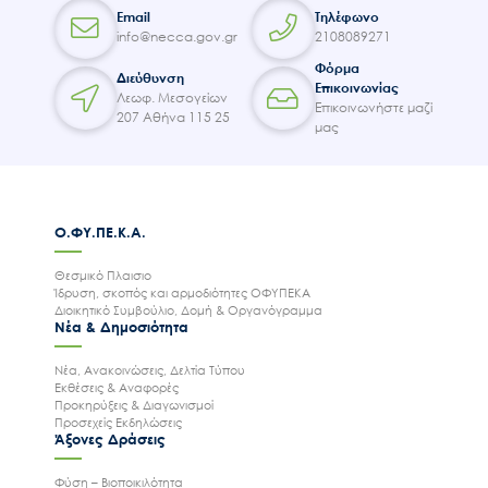
Email
Τηλέφωνο
info@necca.gov.gr
2108089271
Φόρμα
Διεύθυνση
Επικοινωνίας
Λεωφ. Μεσογείων
Επικοινωνήστε μαζί
207 Αθήνα 115 25
μας
Ο.ΦΥ.ΠΕ.Κ.Α.
Θεσμικό Πλαισιο
Ίδρυση, σκοπός και αρμοδιότητες ΟΦΥΠΕΚΑ
Διοικητικό Συμβούλιο, Δομή & Οργανόγραμμα
Νέα & Δημοσιότητα
Νέα, Ανακοινώσεις, Δελτία Τύπου
Εκθέσεις & Αναφορές
Προκηρύξεις & Διαγωνισμοί
Προσεχείς Εκδηλώσεις
Άξονες Δράσεις
Φύση – Βιοποικιλότητα