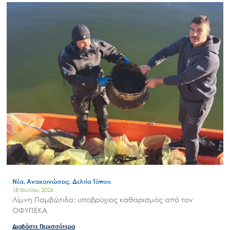
Search
for:
Ο.ΦΥ.ΠΕ.Κ.Α.
Νέα – Δημοσιότητα
Άξονες δράσης
Μ.Δ.Π.Π.
Έργα
Εισιτήρια
Επικοινωνία
Νέα, Ανακοινώσεις, Δελτία Τύπου
18 Ιουλίου 2026
Λίμνη Παμβώτιδα: υποβρύχιος καθαρισμός από τον
ΟΦΥΠΕΚΑ
Διαβάστε Περισσότερα