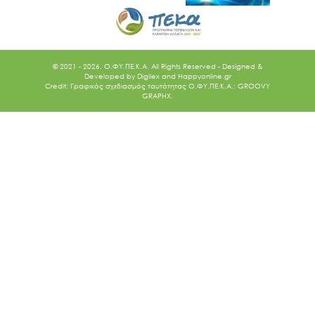
© 2021 - 2026. O.ΦΥ.ΠΕ.Κ.Α. All Rights Reserved - Designed &
Developed by
Digilex
and
Happyonline.gr
Credit: Γραφικός σχεδιασμός ταυτότητας Ο.ΦΥ.ΠΕ.Κ.Α.: GROOVY
GRAPHX.