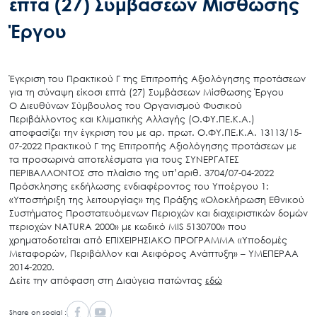
επτά (27) Συμβάσεων Μίσθωσης
Έργου
Έγκριση του Πρακτικού Γ της Επιτροπής Αξιολόγησης προτάσεων
για τη σύναψη είκοσι επτά (27) Συμβάσεων Μίσθωσης Έργου
Ο Διευθύνων Σύμβουλος του Οργανισμού Φυσικού
Περιβάλλοντος και Κλιματικής Αλλαγής (Ο.ΦΥ.ΠΕ.Κ.Α.)
αποφασίζει την έγκριση του με αρ. πρωτ. Ο.ΦΥ.ΠΕ.Κ.Α. 13113/15-
07-2022 Πρακτικού Γ της Επιτροπής Αξιολόγησης προτάσεων με
τα προσωρινά αποτελέσματα για τους ΣΥΝΕΡΓΑΤΕΣ
ΠΕΡΙΒΑΛΛΟΝΤΟΣ στο πλαίσιο της υπ’αριθ. 3704/07-04-2022
Πρόσκλησης εκδήλωσης ενδιαφέροντος του Υποέργου 1:
«Υποστήριξη της λειτουργίας» της Πράξης «Ολοκλήρωση Εθνικού
Συστήματος Προστατευόμενων Περιοχών και διαχειριστικών δομών
περιοχών NATURA 2000» με κωδικό MIS 5130700» που
χρηματοδοτείται από ΕΠΙΧΕΙΡΗΣΙΑΚΟ ΠΡΟΓΡΑΜΜΑ «Υποδομές
Μεταφορών, Περιβάλλον και Αειφόρος Ανάπτυξη» – ΥΜΕΠΕΡΑΑ
2014-2020.
Δείτε την απόφαση στη Διαύγεια πατώντας
εδώ
Share on social :