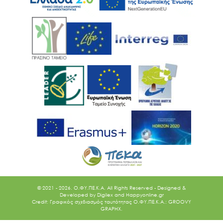
© 2021 - 2026. O.ΦΥ.ΠΕ.Κ.Α. All Rights Reserved - Designed &
Developed by
Digilex
and
Happyonline.gr
Credit: Γραφικός σχεδιασμός ταυτότητας Ο.ΦΥ.ΠΕ.Κ.Α.: GROOVY
GRAPHX.