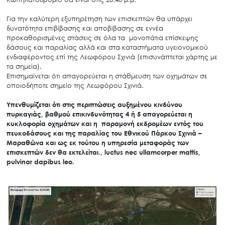
Για την καλύτερη εξυπηρέτηση των επισκεπτών θα υπάρχει
δυνατότητα επιβίβασης και αποβίβασης σε εννέα
προκαθορισμένες στάσεις σε όλα τα μονοπάτια επίσκεψης
δάσους και παραλίας αλλά και στα καταστήματα υγειονομικού
ενδιαφέροντος επί της Λεωφόρου Σχινιά (επισυνάπτεται χάρτης με
τα σημεία).
Επισημαίνεται ότι απαγορεύεται η στάθμευση των οχημάτων σε
οποιοδήποτε σημείο της Λεωφόρου Σχινιά.
Υπενθυμίζεται ότι στις περιπτώσεις αυξημένου κινδύνου
πυρκαγιάς, βαθμού επικινδυνότητας 4 ή 5 απαγορεύεται η
κυκλοφορία οχημάτων και η παραμονή εκδρομέων εντός του
πευκοδάσους και της παραλίας του Εθνικού Πάρκου Σχινιά –
Μαραθώνα και ως εκ τούτου η υπηρεσία μεταφοράς των
επισκεπτών δεν θα εκτελείται., luctus nec ullamcorper mattis,
pulvinar dapibus leo.