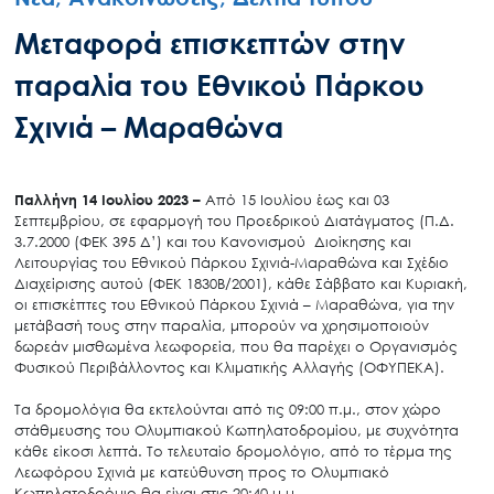
Μεταφορά επισκεπτών στην
παραλία του Εθνικού Πάρκου
Σχινιά – Μαραθώνα
Παλλήνη 14 Ιουλίου 2023 –
Από 15 Ιουλίου έως και 03
Σεπτεμβρίου, σε εφαρμογή του Προεδρικού Διατάγματος (Π.Δ.
3.7.2000 (ΦΕΚ 395 Δ’) και του Κανονισμού Διοίκησης και
Λειτουργίας του Εθνικού Πάρκου Σχινιά-Μαραθώνα και Σχέδιο
Διαχείρισης αυτού (ΦΕΚ 1830Β/2001), κάθε Σάββατο και Κυριακή,
οι επισκέπτες του Εθνικού Πάρκου Σχινιά – Μαραθώνα, για την
μετάβασή τους στην παραλία, μπορούν να χρησιμοποιούν
δωρεάν μισθωμένα λεωφορεία, που θα παρέχει ο Οργανισμός
Φυσικού Περιβάλλοντος και Κλιματικής Αλλαγής (ΟΦΥΠΕΚΑ).
Τα δρομολόγια θα εκτελούνται από τις 09:00 π.μ., στον χώρο
στάθμευσης του Ολυμπιακού Κωπηλατοδρομίου, με συχνότητα
κάθε είκοσι λεπτά. Το τελευταίο δρομολόγιο, από το τέρμα της
Λεωφόρου Σχινιά με κατεύθυνση προς το Ολυμπιακό
Κωπηλατοδρόμιο θα είναι στις 20:40 μ.μ.