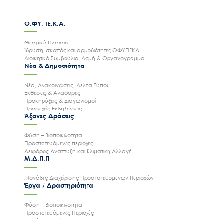
Ο.ΦΥ.ΠΕ.Κ.Α.
Θεσμικό Πλαισιο
Ίδρυση, σκοπός και αρμοδιότητες ΟΦΥΠΕΚΑ
Διοικητικό Συμβούλιο, Δομή & Οργανόγραμμα
Νέα & Δημοσιότητα
Νέα, Ανακοινώσεις, Δελτία Τύπου
Εκθέσεις & Αναφορές
Προκηρύξεις & Διαγωνισμοί
Προσεχείς Εκδηλώσεις
Άξονες Δράσεις
Φύση – Βιοποικιλότητα
Προστατευόμενες περιοχές
Αειφόρος Ανάπτυξη και Κλιματική Αλλαγή
Μ.Δ.Π.Π
Μονάδες Διαχείρισης Προστατευόμενων Περιοχών
Έργα / Δραστηριότητα
Φύση – Βιοποικιλότητα
Προστατευόμενες Περιοχές