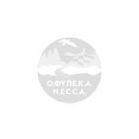
Search
for:
Ο.ΦΥ.ΠΕ.Κ.Α.
Νέα – Δημοσιότητα
Άξονες δράσης
Μ.Δ.Π.Π.