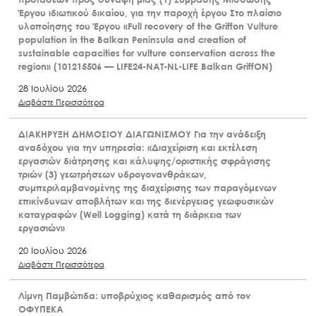
Έργου ιδιωτικού δικαίου, για την παροχή έργου Στο πλαίσιο
υλοποίησης του Έργου «Full recovery of the Griffon Vulture
population in the Balkan Peninsula and creation of
sustainable capacities for vulture conservation across the
region» (101215506 — LIFE24-NAT-NL-LIFE Balkan GriffON)
28 Ιουλίου 2026
Διαβάστε Περισσότερα
ΔΙΑΚΗΡΥΞΗ ΔΗΜΟΣΙΟΥ ΔΙΑΓΩΝΙΣΜΟΥ Για την ανάδειξη
αναδόχου για την υπηρεσία: «Διαχείριση και εκτέλεση
εργασιών διάτρησης και κάλυψης/οριστικής σφράγισης
τριών (3) γεωτρήσεων υδρογονανθράκων,
συμπεριλαμβανομένης της διαχείρισης των παραγόμενων
επικίνδυνων αποβλήτων και της διενέργειας γεωφυσικών
καταγραφών (Well Logging) κατά τη διάρκεια των
εργασιών»
20 Ιουλίου 2026
Διαβάστε Περισσότερα
Λίμνη Παμβώτιδα: υποβρύχιος καθαρισμός από τον
ΟΦΥΠΕΚΑ