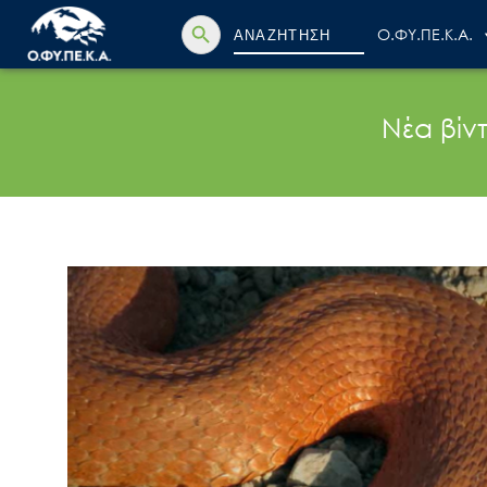
Search Button
Search
Ο.ΦΥ.ΠΕ.Κ.Α.
for:
Νέα βίν