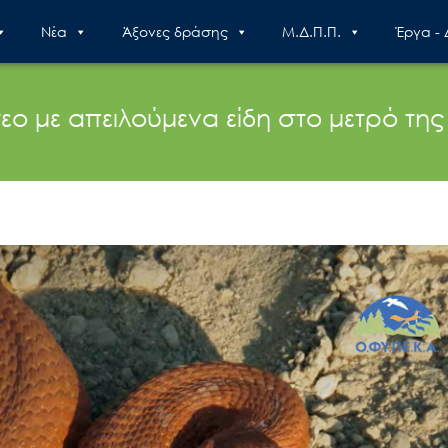
Nέα
Άξονες δράσης
Μ.Δ.Π.Π.
Έργα -
τεο με απειλούμενα είδη στο μετρό τη