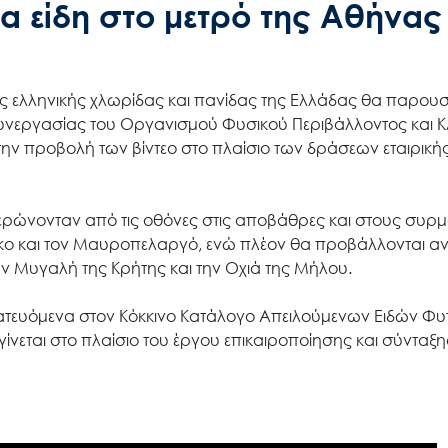
να είδη στο μετρό της Αθήνας
Search
 της ελληνικής χλωρίδας και πανίδας της Ελλάδας θα παρουσ
for:
υνεργασίας του Οργανισμού Φυσικού Περιβάλλοντος και Κ
ην προβολή των βίντεο στο πλαίσιο των δράσεων εταιρική
Ο.ΦΥ.ΠΕ.Κ.Α.
ημερώνονταν από τις οθόνες στις αποβάθρες και στους συρμ
Νέα – Δημοσιότητα
ο και τον Μαυροπελαργό, ενώ πλέον θα προβάλλονται αντ
την Μυγαλή της Κρήτης και την Οχιά της Μήλου.
Άξονες δράσης
τατευόμενα στον Κόκκινο Κατάλογο Απειλούμενων Ειδών Φ
ίνεται στο πλαίσιο του έργου επικαιροποίησης και σύνταξη
Μ.Δ.Π.Π.