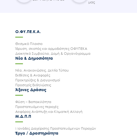
μας
Ο.ΦΥ.ΠΕ.Κ.Α.
Θεσμικό Πλαισιο
Ίδρυση, σκοπός και αρμοδιότητες ΟΦΥΠΕΚΑ
Διοικητικό Συμβούλιο, Δομή & Οργανόγραμμα
Νέα & Δημοσιότητα
Νέα, Ανακοινώσεις, Δελτία Τύπου
Εκθέσεις & Αναφορές
Προκηρύξεις & Διαγωνισμοί
Προσεχείς Εκδηλώσεις
Άξονες Δράσεις
Φύση – Βιοποικιλότητα
Προστατευόμενες περιοχές
Αειφόρος Ανάπτυξη και Κλιματική Αλλαγή
Μ.Δ.Π.Π
Μονάδες Διαχείρισης Προστατευόμενων Περιοχών
Έργα / Δραστηριότητα