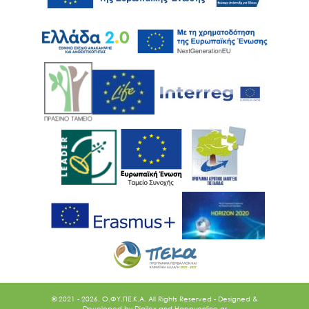
© 2021 - 2026. O.ΦΥ.ΠΕ.Κ.Α. All Rights Reserved - Designed &
Developed by
Digilex
and
Happyonline.gr