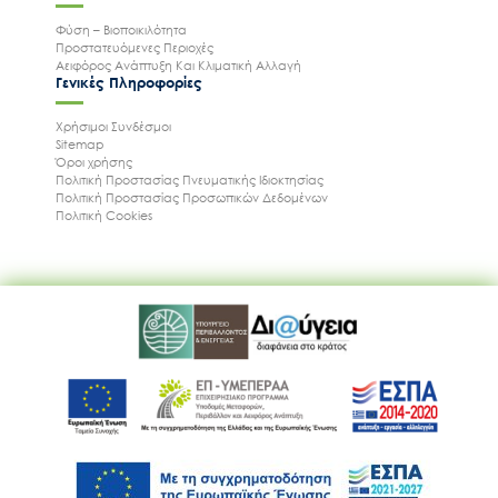
Φύση – Βιοποικιλότητα
Προστατευόμενες Περιοχές
Αειφόρος Ανάπτυξη Και Κλιματική Αλλαγή
Γενικές Πληροφορίες
Χρήσιμοι Συνδέσμοι
Sitemap
Όροι χρήσης
Πολιτική Προστασίας Πνευματικής Ιδιοκτησίας
Ακολουθήστε μας
Πολιτική Προστασίας Προσωπικών Δεδομένων
Πολιτική Cookies