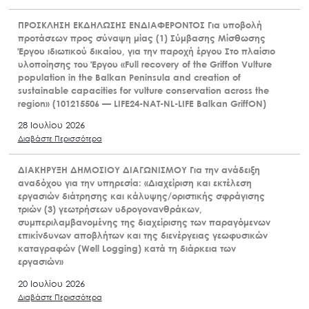
ΠΡΟΣΚΛΗΣΗ ΕΚΔΗΛΩΣΗΣ ΕΝΔΙΑΦΕΡΟΝΤΟΣ Για υποβολή
προτάσεων προς σύναψη μίας (1) Σύμβασης Μίσθωσης
Έργου ιδιωτικού δικαίου, για την παροχή έργου Στο πλαίσιο
υλοποίησης του Έργου «Full recovery of the Griffon Vulture
population in the Balkan Peninsula and creation of
sustainable capacities for vulture conservation across the
region» (101215506 — LIFE24-NAT-NL-LIFE Balkan GriffON)
28 Ιουλίου 2026
Διαβάστε Περισσότερα
ΔΙΑΚΗΡΥΞΗ ΔΗΜΟΣΙΟΥ ΔΙΑΓΩΝΙΣΜΟΥ Για την ανάδειξη
αναδόχου για την υπηρεσία: «Διαχείριση και εκτέλεση
εργασιών διάτρησης και κάλυψης/οριστικής σφράγισης
τριών (3) γεωτρήσεων υδρογονανθράκων,
συμπεριλαμβανομένης της διαχείρισης των παραγόμενων
επικίνδυνων αποβλήτων και της διενέργειας γεωφυσικών
καταγραφών (Well Logging) κατά τη διάρκεια των
εργασιών»
20 Ιουλίου 2026
Διαβάστε Περισσότερα