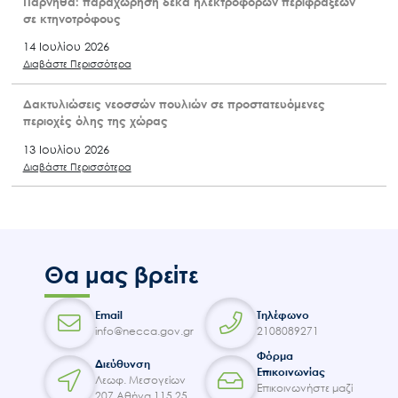
Πάρνηθα: παραχώρηση δέκα ηλεκτροφόρων περιφράξεων
σε κτηνοτρόφους
14 Ιουλίου 2026
Διαβάστε Περισσότερα
Δακτυλιώσεις νεοσσών πουλιών σε προστατευόμενες
περιοχές όλης της χώρας
13 Ιουλίου 2026
Διαβάστε Περισσότερα
Θα μας βρείτε
Email
Τηλέφωνο
info@necca.gov.gr
2108089271
Φόρμα
Διεύθυνση
Επικοινωνίας
Λεωφ. Μεσογείων
Επικοινωνήστε μαζί
207 Αθήνα 115 25