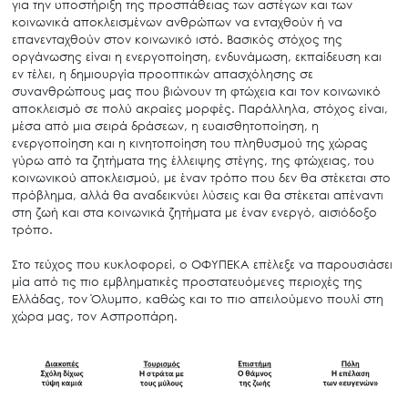
για την υποστήριξη της προσπάθειας των αστέγων και των
κοινωνικά αποκλεισμένων ανθρώπων να ενταχθούν ή να
επανενταχθούν στον κοινωνικό ιστό. Βασικός στόχος της
οργάνωσης είναι η ενεργοποίηση, ενδυνάμωση, εκπαίδευση και
εν τέλει, η δημιουργία προοπτικών απασχόλησης σε
συνανθρώπους μας που βιώνουν τη φτώχεια και τον κοινωνικό
αποκλεισμό σε πολύ ακραίες μορφές. Παράλληλα, στόχος είναι,
μέσα από μια σειρά δράσεων, η ευαισθητοποίηση, η
ενεργοποίηση και η κινητοποίηση του πληθυσμού της χώρας
γύρω από τα ζητήματα της έλλειψης στέγης, της φτώχειας, του
κοινωνικού αποκλεισμού, με έναν τρόπο που δεν θα στέκεται στο
πρόβλημα, αλλά θα αναδεικνύει λύσεις και θα στέκεται απέναντι
στη ζωή και στα κοινωνικά ζητήματα με έναν ενεργό, αισιόδοξο
τρόπο.
Στο τεύχος που κυκλοφορεί, ο ΟΦΥΠΕΚΑ επέλεξε να παρουσιάσει
μία από τις πιο εμβληματικές προστατευόμενες περιοχές της
Ελλάδας, τον Όλυμπο, καθώς και το πιο απειλούμενο πουλί στη
χώρα μας, τον Ασπροπάρη.