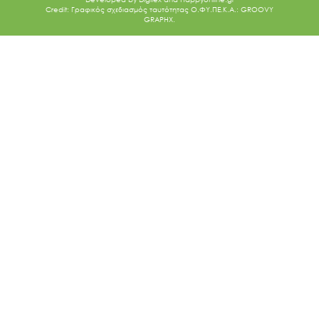
Credit: Γραφικός σχεδιασμός ταυτότητας Ο.ΦΥ.ΠΕ.Κ.Α.: GROOVY
GRAPHX.