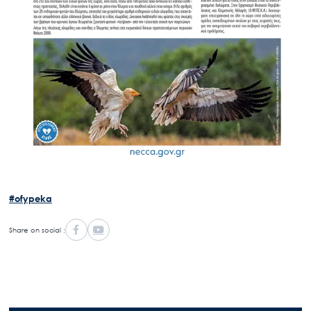
Search
for:
Ο.ΦΥ.ΠΕ.Κ.Α.
Νέα – Δημοσιότητα
Άξονες δράσης
Μ.Δ.Π.Π.
Έργα
#ofypeka
Εισιτήρια
Επικοινωνία
Share on social :