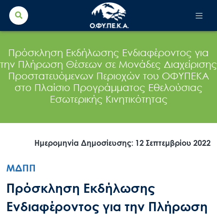
Search Button
Search
for:
Πρόσκληση Εκδήλωσης Ενδιαφέροντος για
την Πλήρωση Θέσεων σε Μονάδες Διαχείρισης
Προστατευόμενων Περιοχών του ΟΦΥΠΕΚΑ
στο Πλαίσιο Προγράμματος Εθελούσιας
Εσωτερικής Κινητικότητας
Ημερομηνία Δημοσίευσης: 12 Σεπτεμβρίου 2022
ΜΔΠΠ
Πρόσκληση Εκδήλωσης
Ενδιαφέροντος για την Πλήρωση