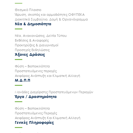
Θεσμικό Πλαισιο
Ίδρυση, σκοπός και αρμοδιότητες ΟΦΥΠΕΚΑ
Διοικητικό Συμβούλιο, Δομή & Οργανόγραμμα
Νέα & Δημοσιότητα
Νέα, Ανακοινώσεις, Δελτία Τύπου
Εκθέσεις & Αναφορές
Προκηρύξεις & Διαγωνισμοί
Προσεχείς Εκδηλώσεις
Άξονες Δράσεις
Φύση – Βιοποικιλότητα
Προστατευόμενες περιοχές
Αειφόρος Ανάπτυξη και Κλιματική Αλλαγή
Μ.Δ.Π.Π
Μονάδες Διαχείρισης Προστατευόμενων Περιοχών
Έργα / Δραστηριότητα
Φύση – Βιοποικιλότητα
Προστατευόμενες Περιοχές
Αειφόρος Ανάπτυξη Και Κλιματική Αλλαγή
Γενικές Πληροφορίες