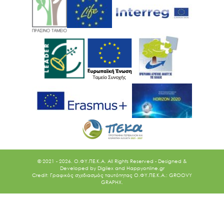
© 2021 - 2026. O.ΦΥ.ΠΕ.Κ.Α. All Rights Reserved - Designed &
Developed by
Digilex
and
Happyonline.gr
Credit: Γραφικός σχεδιασμός ταυτότητας Ο.ΦΥ.ΠΕ.Κ.Α.: GROOVY
GRAPHX.
Ακολουθήστε μας