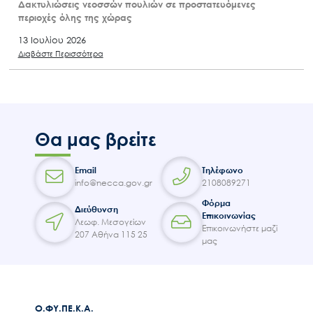
Δακτυλιώσεις νεοσσών πουλιών σε προστατευόμενες
περιοχές όλης της χώρας
13 Ιουλίου 2026
Διαβάστε Περισσότερα
Θα μας βρείτε
Email
Τηλέφωνο
info@necca.gov.gr
2108089271
Φόρμα
Διεύθυνση
Επικοινωνίας
Λεωφ. Μεσογείων
Επικοινωνήστε μαζί
207 Αθήνα 115 25
μας
Ο.ΦΥ.ΠΕ.Κ.Α.