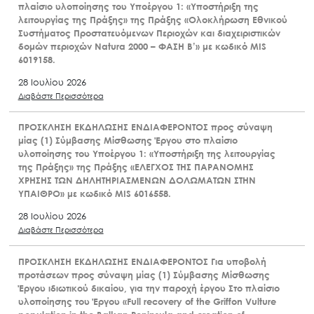
πλαίσιο υλοποίησης του Υποέργου 1: «Υποστήριξη της
λειτουργίας της Πράξης» της Πράξης «Ολοκλήρωση Εθνικού
Συστήματος Προστατευόμενων Περιοχών και διαχειριστικών
δομών περιοχών Natura 2000 – ΦΑΣΗ Β’» με κωδικό MIS
6019158.
28 Ιουλίου 2026
Διαβάστε Περισσότερα
ΠΡΟΣΚΛΗΣΗ ΕΚΔΗΛΩΣΗΣ ΕΝΔΙΑΦΕΡΟΝΤΟΣ προς σύναψη
Search
for:
μίας (1) Σύμβασης Μίσθωσης Έργου στο πλαίσιο
Ο.ΦΥ.ΠΕ.Κ.Α.
υλοποίησης του Υποέργου 1: «Υποστήριξη της λειτουργίας
της Πράξης» της Πράξης «ΕΛΕΓΧΟΣ ΤΗΣ ΠΑΡΑΝΟΜΗΣ
Νέα – Δημοσιότητα
ΧΡΗΣΗΣ ΤΩΝ ΔΗΛΗΤΗΡΙΑΣΜΕΝΩΝ ΔΟΛΩΜΑΤΩΝ ΣΤΗΝ
ΥΠΑΙΘΡΟ» με κωδικό MIS 6016558.
Άξονες δράσης
28 Ιουλίου 2026
Μ.Δ.Π.Π.
Διαβάστε Περισσότερα
Έργα
ΠΡΟΣΚΛΗΣΗ ΕΚΔΗΛΩΣΗΣ ΕΝΔΙΑΦΕΡΟΝΤΟΣ Για υποβολή
Εισιτήρια
προτάσεων προς σύναψη μίας (1) Σύμβασης Μίσθωσης
Επικοινωνία
Έργου ιδιωτικού δικαίου, για την παροχή έργου Στο πλαίσιο
υλοποίησης του Έργου «Full recovery of the Griffon Vulture