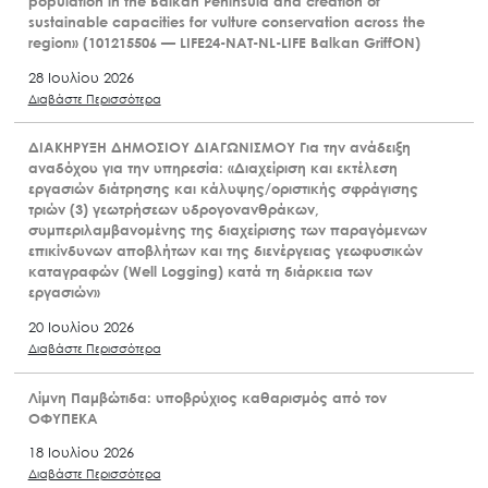
population in the Balkan Peninsula and creation of
sustainable capacities for vulture conservation across the
region» (101215506 — LIFE24-NAT-NL-LIFE Balkan GriffON)
28 Ιουλίου 2026
Διαβάστε Περισσότερα
ΔΙΑΚΗΡΥΞΗ ΔΗΜΟΣΙΟΥ ΔΙΑΓΩΝΙΣΜΟΥ Για την ανάδειξη
αναδόχου για την υπηρεσία: «Διαχείριση και εκτέλεση
εργασιών διάτρησης και κάλυψης/οριστικής σφράγισης
τριών (3) γεωτρήσεων υδρογονανθράκων,
συμπεριλαμβανομένης της διαχείρισης των παραγόμενων
επικίνδυνων αποβλήτων και της διενέργειας γεωφυσικών
καταγραφών (Well Logging) κατά τη διάρκεια των
εργασιών»
20 Ιουλίου 2026
Διαβάστε Περισσότερα
Λίμνη Παμβώτιδα: υποβρύχιος καθαρισμός από τον
ΟΦΥΠΕΚΑ
18 Ιουλίου 2026
Διαβάστε Περισσότερα