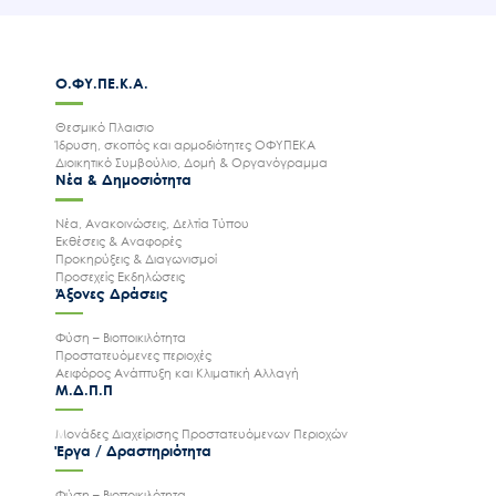
Ο.ΦΥ.ΠΕ.Κ.Α.
Θεσμικό Πλαισιο
Ίδρυση, σκοπός και αρμοδιότητες ΟΦΥΠΕΚΑ
Διοικητικό Συμβούλιο, Δομή & Οργανόγραμμα
Νέα & Δημοσιότητα
Νέα, Ανακοινώσεις, Δελτία Τύπου
Εκθέσεις & Αναφορές
Προκηρύξεις & Διαγωνισμοί
Προσεχείς Εκδηλώσεις
Άξονες Δράσεις
Φύση – Βιοποικιλότητα
Προστατευόμενες περιοχές
Αειφόρος Ανάπτυξη και Κλιματική Αλλαγή
Μ.Δ.Π.Π
Μονάδες Διαχείρισης Προστατευόμενων Περιοχών
Έργα / Δραστηριότητα
Φύση – Βιοποικιλότητα