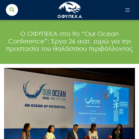
Search Button
Search
for:
Ο ΟΦΥΠΕΚΑ στο 9ο “Our Ocean
Conference”: Έργα 26 εκατ. ευρώ για την
προστασία του θαλάσσιου περιβάλλοντος