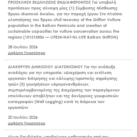
ΠΡΟΣΚΛΗΣΗ ΕΚΔΗΛΩΣΗΣ ΕΝΔΙΑΦΕΡΟΝΤΟΣ Για υποβολή
προτάσεων προς σύναψη μίας (1) Σύμβασης Μίσθωσης
Έργου ιδιωτικού δικαίου, για την παροχή έργου Στο πλαίσιο
υλοποίησης του Έργου «Full recovery of the Griffon Vulture
population in the Balkan Peninsula and creation of
sustainable capacities for vulture conservation across the
region» (101215506 — LIFE24-NAT-NL-LIFE Balkan GriffON)
28 Ιουλίου 2026
Διαβάστε Περισσότερα
ΔΙΑΚΗΡΥΞΗ ΔΗΜΟΣΙΟΥ ΔΙΑΓΩΝΙΣΜΟΥ Για την ανάδειξη
αναδόχου για την υπηρεσία: «Διαχείριση και εκτέλεση
εργασιών διάτρησης και κάλυψης/οριστικής σφράγισης
τριών (3) γεωτρήσεων υδρογονανθράκων,
συμπεριλαμβανομένης της διαχείρισης των παραγόμενων
επικίνδυνων αποβλήτων και της διενέργειας γεωφυσικών
καταγραφών (Well Logging) κατά τη διάρκεια των
εργασιών»
20 Ιουλίου 2026
Διαβάστε Περισσότερα
Λίμνη Παμβώτιδα: υποβρύχιος καθαρισμός από τον