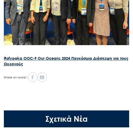
#ofypeka
OOC-9
Our Oceans 2024
Παγκόσμια Διάσκεψη για τους
Ωκεανούς
Share on social :
Σχετικά Νέα