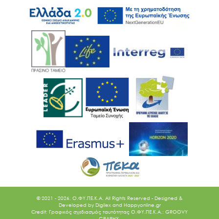
© 2021 - 2026. O.ΦΥ.ΠΕ.Κ.Α. All Rights Reserved - Designed &
Developed by
Digilex
and
Happyonline.gr
Credit: Γραφικός σχεδιασμός ταυτότητας Ο.ΦΥ.ΠΕ.Κ.Α.: GROOVY
GRAPHX.