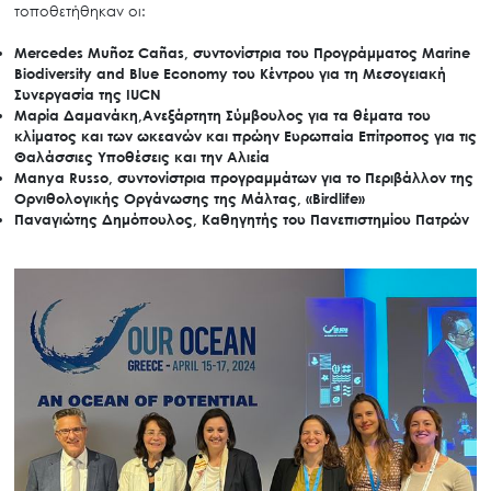
τοποθετήθηκαν οι:
Mercedes
Mu
ñ
oz
Ca
ñ
as
,
συντονίστρια του Προγράμματος Marine
Biodiversity and Blue Economy του Κέντρου για τη Μεσογειακή
Search
for:
Συνεργασία της IUCΝ
Μαρία Δαμανάκη,
Ανεξάρτητη Σύμβουλος για τα θέματα του
Ο.ΦΥ.ΠΕ.Κ.Α.
κλίματος και των ωκεανών και πρώην Ευρωπαία Επίτροπος για τις
Νέα – Δημοσιότητα
Θαλάσσιες Υποθέσεις και την Αλιεία
Manya
Russo
,
συντονίστρια προγραμμάτων για το Περιβάλλον της
Άξονες δράσης
Ορνιθολογικής Οργάνωσης της Μάλτας, «Birdlife»
Παναγιώτης Δημόπουλος,
Καθηγητής του Πανεπιστημίου Πατρών
Μ.Δ.Π.Π.
Έργα
Εισιτήρια
Επικοινωνία