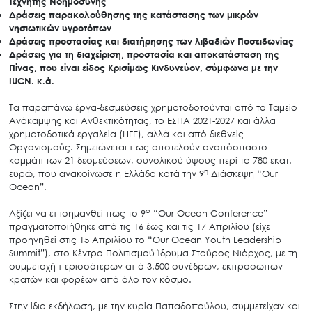
Τεχνητής Νοημοσύνης
Δράσεις παρακολούθησης της κατάστασης των μικρών
νησιωτικών υγροτόπων
Δράσεις προστασίας και διατήρησης των λιβαδιών Ποσειδωνίας
Δράσεις για τη διαχείριση, προστασία και αποκατάσταση της
Πίνας, που είναι είδος Κρισίμως Κινδυνεύον, σύμφωνα με την
IUCN. κ.ά.
Τα παραπάνω έργα-δεσμεύσεις χρηματοδοτούνται από το Ταμείο
Ανάκαμψης και Ανθεκτικότητας, το ΕΣΠΑ 2021-2027 και άλλα
χρηματοδοτικά εργαλεία (LIFE), αλλά και από διεθνείς
Οργανισμούς. Σημειώνεται πως αποτελούν αναπόσπαστο
κομμάτι των 21 δεσμεύσεων, συνολικού ύψους περί τα 780 εκατ.
η
ευρώ, που ανακοίνωσε η Ελλάδα κατά την 9
Διάσκεψη “Our
Ocean”.
ο
Αξίζει να επισημανθεί πως το 9
“Our Ocean Conference”
πραγματοποιήθηκε από τις 16 έως και τις 17 Απριλίου (είχε
προηγηθεί στις 15 Απριλίου το “Our Ocean Youth Leadership
Summit”), στο Κέντρο Πολιτισμού Ίδρυμα Σταύρος Νιάρχος, με τη
συμμετοχή περισσότερων από 3.500 συνέδρων, εκπροσώπων
κρατών και φορέων από όλο τον κόσμο.
Στην ίδια εκδήλωση, με την κυρία Παπαδοπούλου, συμμετείχαν και