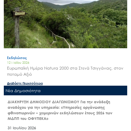
Εκδηλώσεις
12 Μαΐου 2026
Ευρωπαϊκή Ημέρα Natura 2000 στα Στενά Τσιγγάνας, στον
ποταμό Αξιό
Διαβάστε Περισσότερα
Nέα Δημοσιότητα
ΔΙΑΚΗΡΥΞΗ ΔΗΜΟΣΙΟΥ ΔΙΑΓΩΝΙΣΜΟΥ Για την ανάδειξη
αναδόχου για την υπηρεσία: «Υπηρεσίες οργάνωσης
φθινοπωρινών – χειμερινών εκδηλώσεων έτους 2026 των
ΜΔΠΠ του ΟΦΥΠΕΚΑ»
31 Ιουλίου 2026