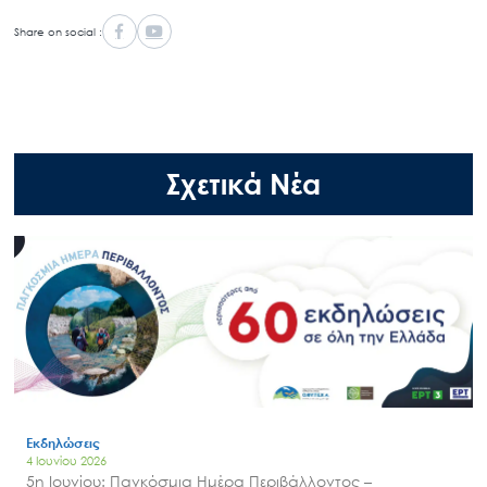
Share on social :
Σχετικά Νέα
Search
for:
Ο.ΦΥ.ΠΕ.Κ.Α.
Νέα – Δημοσιότητα
Άξονες δράσης
Μ.Δ.Π.Π.
Έργα
Εκδηλώσεις
4 Ιουνίου 2026
Εισιτήρια
5η Ιουνίου: Παγκόσμια Ημέρα Περιβάλλοντος –