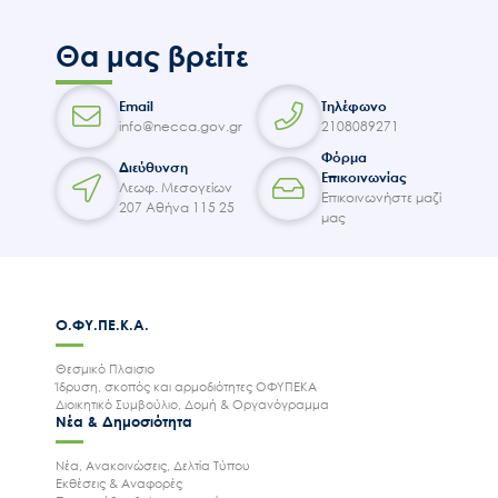
Θα μας βρείτε
Email
Τηλέφωνο
info@necca.gov.gr
2108089271
Φόρμα
Διεύθυνση
Επικοινωνίας
Λεωφ. Μεσογείων
Επικοινωνήστε μαζί
207 Αθήνα 115 25
μας
Ο.ΦΥ.ΠΕ.Κ.Α.
Θεσμικό Πλαισιο
Ίδρυση, σκοπός και αρμοδιότητες ΟΦΥΠΕΚΑ
Διοικητικό Συμβούλιο, Δομή & Οργανόγραμμα
Νέα & Δημοσιότητα
Νέα, Ανακοινώσεις, Δελτία Τύπου
Εκθέσεις & Αναφορές