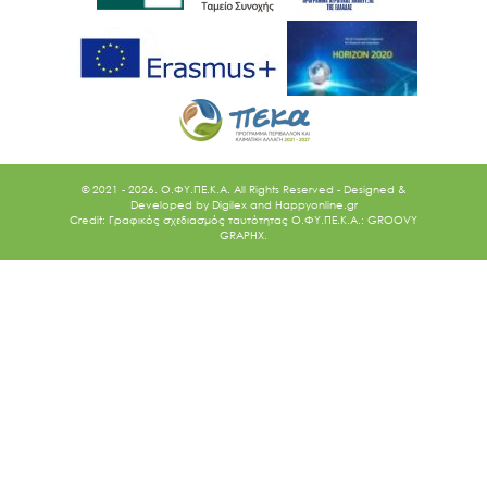
© 2021 - 2026. O.ΦΥ.ΠΕ.Κ.Α. All Rights Reserved - Designed &
Developed by
Digilex
and
Happyonline.gr
Credit: Γραφικός σχεδιασμός ταυτότητας Ο.ΦΥ.ΠΕ.Κ.Α.: GROOVY
GRAPHX.