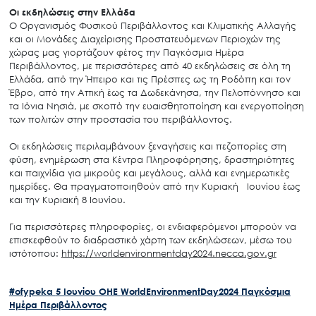
Οι εκδηλώσεις στην Ελλάδα
Ο Οργανισμός Φυσικού Περιβάλλοντος και Κλιματικής Αλλαγής
και οι Μονάδες Διαχείρισης Προστατευόμενων Περιοχών της
χώρας μας γιορτάζουν φέτος την Παγκόσμια Ημέρα
Περιβάλλοντος, με περισσότερες από 40 εκδηλώσεις σε όλη τη
Ελλάδα, από την Ήπειρο και τις Πρέσπες ως τη Ροδόπη και τον
Έβρο, από την Αττική έως τα Δωδεκάνησα, την Πελοπόννησο και
τα Ιόνια Νησιά, με σκοπό την ευαισθητοποίηση και ενεργοποίηση
των πολιτών στην προστασία του περιβάλλοντος.
Οι εκδηλώσεις περιλαμβάνουν ξεναγήσεις και πεζοπορίες στη
φύση, ενημέρωση στα Κέντρα Πληροφόρησης, δραστηριότητες
και παιχνίδια για μικρούς και μεγάλους, αλλά και ενημερωτικές
ημερίδες. Θα πραγματοποιηθούν από την Κυριακή Ιουνίου έως
και την Κυριακή 8 Ιουνίου.
Για περισσότερες πληροφορίες, οι ενδιαφερόμενοι μπορούν να
επισκεφθούν το διαδραστικό χάρτη των εκδηλώσεων, μέσω του
ιστότοπου:
https://worldenvironmentday2024.necca.gov.gr
#ofypeka
5 Ιουνίου
OHE
WorldEnvironmentDay2024
Παγκόσμια
Ημέρα Περιβάλλοντος