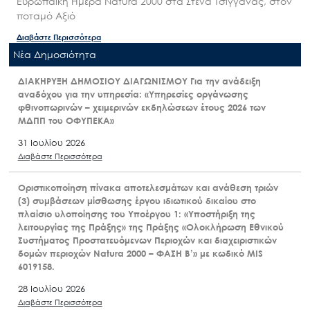
Ευρωπαϊκή Ημέρα Natura 2000 στα Στενά Τσιγγάνας, στον
ποταμό Αξιό
Διαβάστε Περισσότερα
Nέα Δημοσιότητα
ΔΙΑΚΗΡΥΞΗ ΔΗΜΟΣΙΟΥ ΔΙΑΓΩΝΙΣΜΟΥ Για την ανάδειξη
αναδόχου για την υπηρεσία: «Υπηρεσίες οργάνωσης
φθινοπωρινών – χειμερινών εκδηλώσεων έτους 2026 των
ΜΔΠΠ του ΟΦΥΠΕΚΑ»
31 Ιουλίου 2026
Διαβάστε Περισσότερα
Οριστικοποίηση πίνακα αποτελεσμάτων και ανάθεση τριών
(3) συμβάσεων μίσθωσης έργου ιδιωτικού δικαίου στο
πλαίσιο υλοποίησης του Υποέργου 1: «Υποστήριξη της
λειτουργίας της Πράξης» της Πράξης «Ολοκλήρωση Εθνικού
Συστήματος Προστατευόμενων Περιοχών και διαχειριστικών
δομών περιοχών Natura 2000 – ΦΑΣΗ Β’» με κωδικό MIS
6019158.
28 Ιουλίου 2026
Διαβάστε Περισσότερα