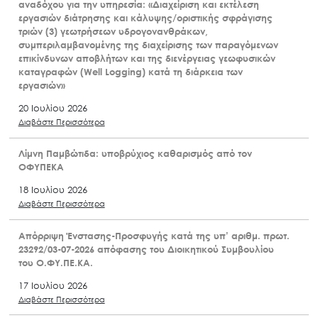
αναδόχου για την υπηρεσία: «Διαχείριση και εκτέλεση
εργασιών διάτρησης και κάλυψης/οριστικής σφράγισης
τριών (3) γεωτρήσεων υδρογονανθράκων,
συμπεριλαμβανομένης της διαχείρισης των παραγόμενων
επικίνδυνων αποβλήτων και της διενέργειας γεωφυσικών
καταγραφών (Well Logging) κατά τη διάρκεια των
εργασιών»
20 Ιουλίου 2026
Διαβάστε Περισσότερα
Λίμνη Παμβώτιδα: υποβρύχιος καθαρισμός από τον
ΟΦΥΠΕΚΑ
18 Ιουλίου 2026
Διαβάστε Περισσότερα
Απόρριψη Ένστασης-Προσφυγής κατά της υπ’ αριθμ. πρωτ.
23292/03-07-2026 απόφασης του Διοικητικού Συμβουλίου
του Ο.ΦΥ.ΠΕ.ΚΑ.
17 Ιουλίου 2026
Διαβάστε Περισσότερα