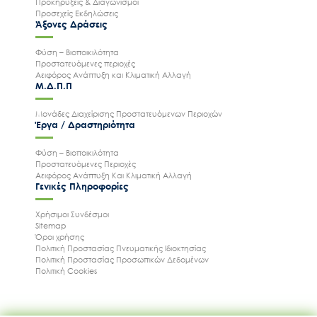
Προκηρύξεις & Διαγωνισμοί
Προσεχείς Εκδηλώσεις
Άξονες Δράσεις
Φύση – Βιοποικιλότητα
Προστατευόμενες περιοχές
Αειφόρος Ανάπτυξη και Κλιματική Αλλαγή
Μ.Δ.Π.Π
Μονάδες Διαχείρισης Προστατευόμενων Περιοχών
Έργα / Δραστηριότητα
Φύση – Βιοποικιλότητα
Προστατευόμενες Περιοχές
Αειφόρος Ανάπτυξη Και Κλιματική Αλλαγή
Γενικές Πληροφορίες
Χρήσιμοι Συνδέσμοι
Sitemap
Όροι χρήσης
Πολιτική Προστασίας Πνευματικής Ιδιοκτησίας
Πολιτική Προστασίας Προσωπικών Δεδομένων
Πολιτική Cookies