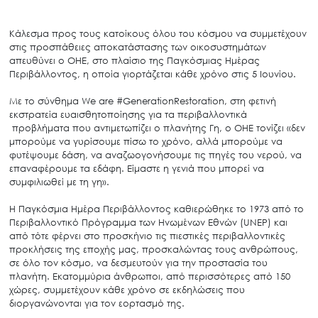
Κάλεσμα προς τους κατοίκους όλου του κόσμου να συμμετέχουν
στις προσπάθειες αποκατάστασης των οικοσυστημάτων
απευθύνει ο ΟΗΕ, στο πλαίσιο της Παγκόσμιας Ημέρας
Περιβάλλοντος, η οποία γιορτάζεται κάθε χρόνο στις 5 Ιουνίου.
Με το σύνθημα We are #GenerationRestoration, στη φετινή
εκστρατεία ευαισθητοποίησης για τα περιβαλλοντικά
προβλήματα που αντιμετωπίζει ο πλανήτης Γη, o OHE τονίζει «δεν
μπορούμε να γυρίσουμε πίσω το χρόνο, αλλά μπορούμε να
φυτέψουμε δάση, να αναζωογονήσουμε τις πηγές του νερού, να
επαναφέρουμε τα εδάφη. Είμαστε η γενιά που μπορεί να
συμφιλιωθεί με τη γη».
Η Παγκόσμια Ημέρα Περιβάλλοντος καθιερώθηκε το 1973 από το
Περιβαλλοντικό Πρόγραμμα των Ηνωμένων Εθνών (UNEP) και
από τότε φέρνει στο προσκήνιο τις πιεστικές περιβαλλοντικές
προκλήσεις της εποχής μας, προσκαλώντας τους ανθρώπους,
σε όλο τον κόσμο, να δεσμευτούν για την προστασία του
πλανήτη. Εκατομμύρια άνθρωποι, από περισσότερες από 150
χώρες, συμμετέχουν κάθε χρόνο σε εκδηλώσεις που
διοργανώνονται για τον εορτασμό της.