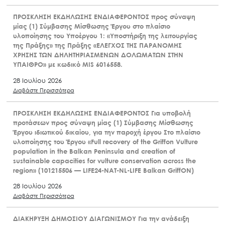
ΠΡΟΣΚΛΗΣΗ ΕΚΔΗΛΩΣΗΣ ΕΝΔΙΑΦΕΡΟΝΤΟΣ προς σύναψη
μίας (1) Σύμβασης Μίσθωσης Έργου στο πλαίσιο
υλοποίησης του Υποέργου 1: «Υποστήριξη της λειτουργίας
της Πράξης» της Πράξης «ΕΛΕΓΧΟΣ ΤΗΣ ΠΑΡΑΝΟΜΗΣ
ΧΡΗΣΗΣ ΤΩΝ ΔΗΛΗΤΗΡΙΑΣΜΕΝΩΝ ΔΟΛΩΜΑΤΩΝ ΣΤΗΝ
ΥΠΑΙΘΡΟ» με κωδικό MIS 6016558.
28 Ιουλίου 2026
Διαβάστε Περισσότερα
ΠΡΟΣΚΛΗΣΗ ΕΚΔΗΛΩΣΗΣ ΕΝΔΙΑΦΕΡΟΝΤΟΣ Για υποβολή
προτάσεων προς σύναψη μίας (1) Σύμβασης Μίσθωσης
Έργου ιδιωτικού δικαίου, για την παροχή έργου Στο πλαίσιο
υλοποίησης του Έργου «Full recovery of the Griffon Vulture
population in the Balkan Peninsula and creation of
sustainable capacities for vulture conservation across the
region» (101215506 — LIFE24-NAT-NL-LIFE Balkan GriffON)
28 Ιουλίου 2026
Διαβάστε Περισσότερα
ΔΙΑΚΗΡΥΞΗ ΔΗΜΟΣΙΟΥ ΔΙΑΓΩΝΙΣΜΟΥ Για την ανάδειξη