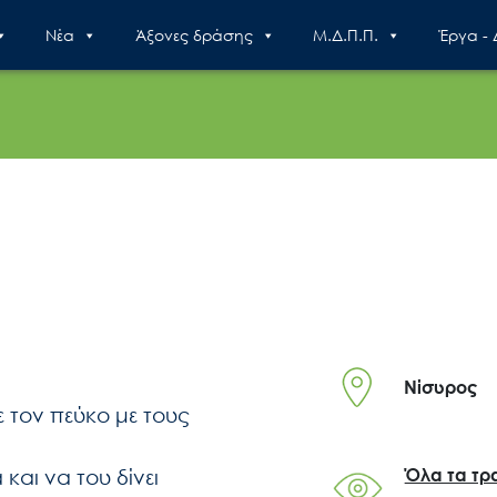
Nέα
Άξονες δράσης
Μ.Δ.Π.Π.
Έργα -
Νίσυρος
 τον πεύκο με τους
και να του δίνει
Όλα τα τρ