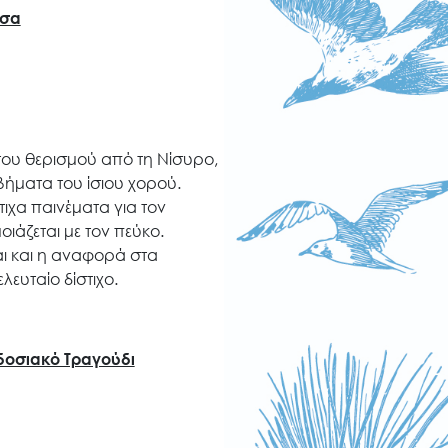
σα
του θερισμού από τη Νίσυρο,
βήματα του ίσιου χορού.
τιχα παινέματα για τον
ιάζεται με τον πεύκο.
αι και η αναφορά στα
λευταίο δίστιχο.
δοσιακό Τραγούδι