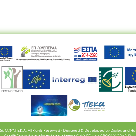
Ακολουθήστε μας
26. O.ΦΥ.ΠΕ.Κ.Α. All Rights Reserved - Designed & Developed by
Digilex
and
Ha
Credit: Γραφικός σχεδιασμός ταυτότητας Ο.ΦΥ.ΠΕ.Κ.Α.: GROOVY GRAPHX.