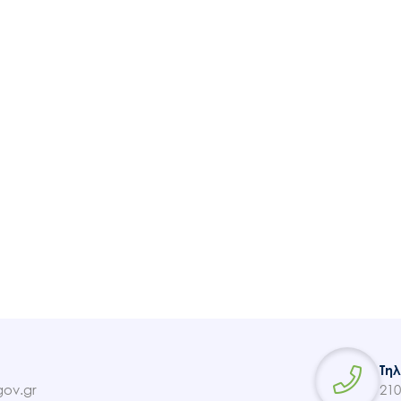
Τη
ov.gr
210