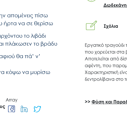
Δωδεκάνη
ην απομένεις πίσω
ου ήρτα να σε θερίσω
Σχόλια
αρχόντου το λιβάδι
και πλάκωσεν το βράδυ
Εργατικό τραγούδι 
Search
που χορεύεται στα 
αφιού θα πά’ ν’
for:
Αποτελείται από δίσ
αφέντη, που παρομο
 να κόψω να μυρίσω
Ο.ΦΥ.ΠΕ.Κ.Α.
Χαρακτηριστική είν
δεντρολίβανα στο τε
Νέα – Δημοσιότητα
Array
>>
Φύση και Παρα
ους
Άξονες δράσης