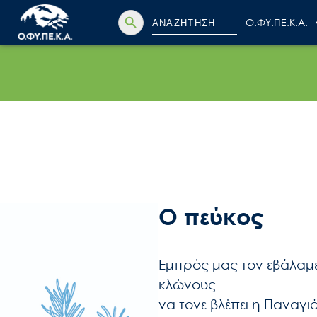
Search Button
Search
Ο.ΦΥ.ΠΕ.Κ.Α.
for:
Ο πεύκος
Εμπρός μας τον εβάλαμε
κλώνους
να τονε βλέπει η Παναγιά 