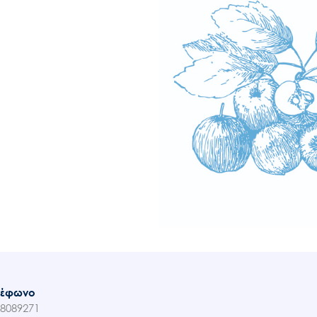
λέφωνο
8089271