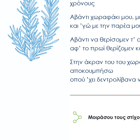
χρόνους
Αβάντι χωραφάκι μου, μ
και ’γώ με την παρέα μ
Αβάντι να θερίσομεν τ’ 
αφ’ το πρωί θερίζομεν 
Στην άκραν του του χωρ
αποκουμπήσω
οπού ’χει δεντρολίβανα
Μοιράσου τους στίχ