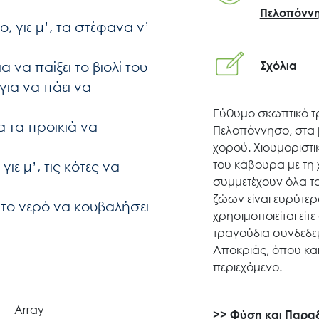
Πελοπόνν
, γιε μ’, τα στέφανα ν’
ια να παίξει το βιολί του
Σχόλια
για να πάει να
Search
for:
Εύθυμο σκωπτικό τ
α τα προικιά να
Πελοπόννησο, στα 
Ο.ΦΥ.ΠΕ.Κ.Α.
χορού. Χιουμοριστι
του κάβουρα με τη
ιε μ’, τις κότες να
συμμετέχουν όλα τα
Νέα – Δημοσιότητα
ζώων είναι ευρύτερ
 το νερό να κουβαλήσει
χρησιμοποιείται είτε
τραγούδια συνδεδεμ
Άξονες δράσης
Αποκριάς, όπου και
περιεχόμενο.
Μ.Δ.Π.Π.
Array
>>
Φύση και Παρα