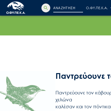
Search Button
Search
Ο.ΦΥ.ΠΕ.Κ.Α.
for:
Παντρεύουνε 
Παντρεύουνε τον κάβουρ
χελώνα
καλέσαν και τον πόντικ