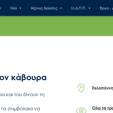
Nέα
Άξονες δράσης
Μ.Δ.Π.Π.
Έργα -
τον κάβουρα
Πελοπόνν
α και του δίνουν τη
α τα συμβόλαια να
Όλα τα τρ