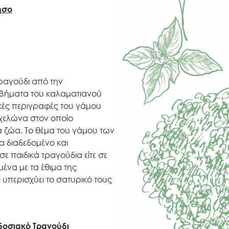
ησο
ραγούδι από την
βήματα του καλαματιανού
κές περιγραφές του γάμου
 χελώνα στον οποίο
 ζώα. Το θέμα του γάμου των
α διαδεδομένο και
 σε παιδικά τραγούδια είτε σε
ένα με τα έθιμα της
 υπερισχύει το σατυρικό τους
δοσιακό Τραγούδι