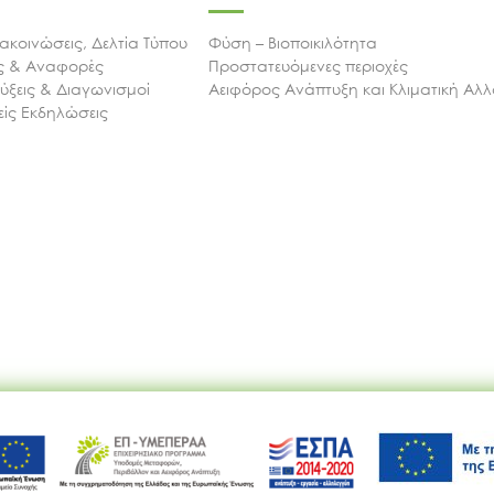
ακοινώσεις, Δελτία Τύπου
Φύση – Βιοποικιλότητα
ις & Αναφορές
Προστατευόμενες περιοχές
ξεις & Διαγωνισμοί
Αειφόρος Ανάπτυξη και Κλιματική Αλ
ίς Εκδηλώσεις
Ακολουθήστε μας