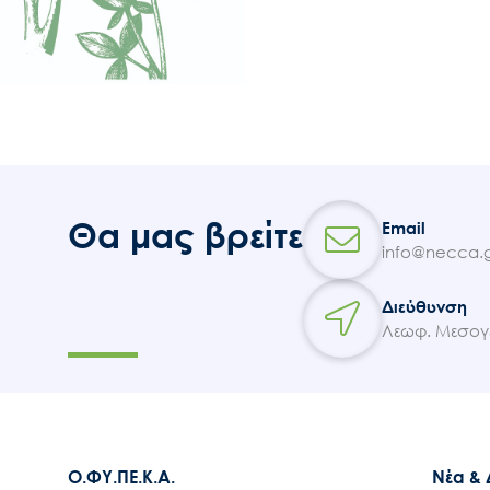
Θα μας βρείτε
Email
info@necca.g
Διεύθυνση
Λεωφ. Μεσογε
Ο.ΦΥ.ΠΕ.Κ.Α.
Νέα &