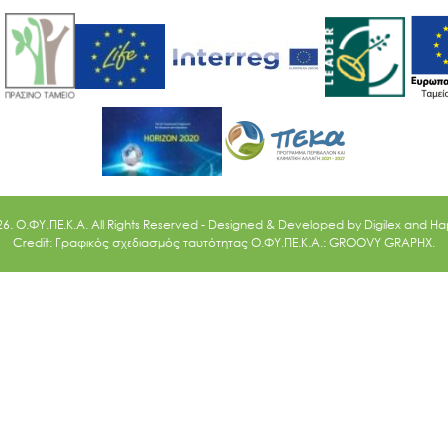
26. O.ΦΥ.ΠΕ.Κ.Α. All Rights Reserved - Designed & Developed by
Digilex
and
Ha
Credit: Γραφικός σχεδιασμός ταυτότητας Ο.ΦΥ.ΠΕ.Κ.Α.: GROOVY GRAPHX.