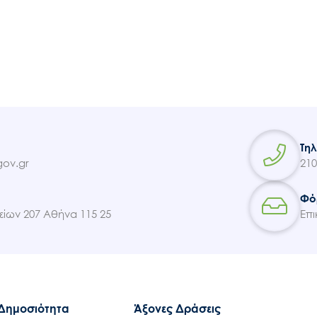
Τη
ov.gr
210
Φό
ίων 207 Αθήνα 115 25
Επι
 Δημοσιότητα
Άξονες Δράσεις