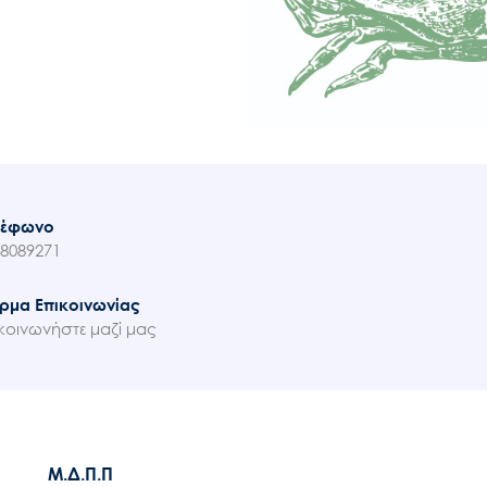
λέφωνο
8089271
ρμα Επικοινωνίας
κοινωνήστε μαζί μας
Μ.Δ.Π.Π