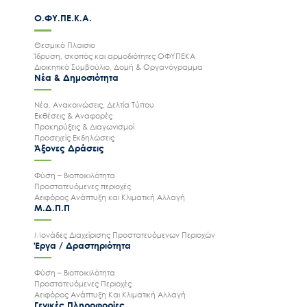
Ο.ΦΥ.ΠΕ.Κ.Α.
Θεσμικό Πλαισιο
Ίδρυση, σκοπός και αρμοδιότητες ΟΦΥΠΕΚΑ
Διοικητικό Συμβούλιο, Δομή & Οργανόγραμμα
Νέα & Δημοσιότητα
Νέα, Ανακοινώσεις, Δελτία Τύπου
Εκθέσεις & Αναφορές
Προκηρύξεις & Διαγωνισμοί
Προσεχείς Εκδηλώσεις
Άξονες Δράσεις
Φύση – Βιοποικιλότητα
Προστατευόμενες περιοχές
Αειφόρος Ανάπτυξη και Κλιματική Αλλαγή
Μ.Δ.Π.Π
Μονάδες Διαχείρισης Προστατευόμενων Περιοχών
Έργα / Δραστηριότητα
Φύση – Βιοποικιλότητα
Προστατευόμενες Περιοχές
Αειφόρος Ανάπτυξη Και Κλιματική Αλλαγή
Γενικές Πληροφορίες