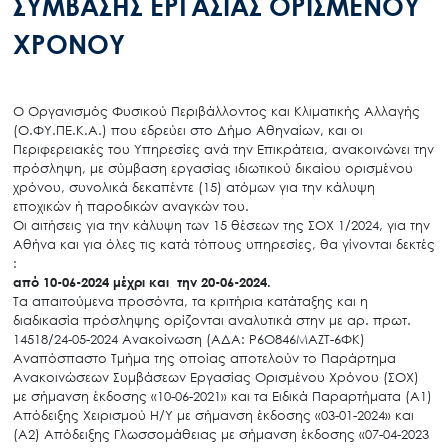
ΣΥΜΒΑΣΗΣ ΕΡΓΑΣΙΑΣ ΟΡΙΣΜΕΝΟΥ
ΧΡΟΝΟΥ
Ο Οργανισμός Φυσικού Περιβάλλοντος και Κλιματικής Αλλαγής
(Ο.ΦΥ.ΠΕ.Κ.Α.) που εδρεύει στο Δήμο Αθηναίων, και οι
Περιφερειακές του Υπηρεσίες ανά την Επικράτεια, ανακοινώνει την
πρόσληψη, με σύμβαση εργασίας ιδιωτικού δικαίου ορισμένου
χρόνου, συνολικά δεκαπέντε (15) ατόμων για την κάλυψη
εποχικών ή παροδικών αναγκών του.
Οι αιτήσεις για την κάλυψη των 15 θέσεων της ΣΟΧ 1/2024, για την
Αθήνα και για όλες τις κατά τόπους υπηρεσίες, θα γίνονται δεκτές
:
από 10-06-2024 μέχρι και την 20-06-2024.
Τα απαιτούμενα προσόντα, τα κριτήρια κατάταξης και η
διαδικασία πρόσληψης ορίζονται αναλυτικά στην με αρ. πρωτ.
14518/24-05-2024 Ανακοίνωση (ΑΔΑ: Ρ6Ο846ΜΑΖΤ-6ΦΚ)
Αναπόσπαστο Τμήμα της οποίας αποτελούν το Παράρτημα
Ανακοινώσεων Συμβάσεων Εργασίας Ορισμένου Χρόνου (ΣΟΧ)
με σήμανση έκδοσης «10-06-2021» και τα Ειδικά Παραρτήματα (Α1)
Απόδειξης Χειρισμού Η/Υ με σήμανση έκδοσης «03-01-2024» και
(Α2) Απόδειξης Γλωσσομάθειας με σήμανση έκδοσης «07-04-2023