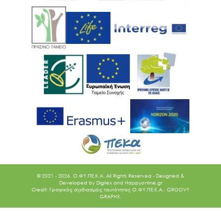
© 2021 - 2026. O.ΦΥ.ΠΕ.Κ.Α. All Rights Reserved - Designed &
Developed by
Digilex
and
Happyonline.gr
Credit: Γραφικός σχεδιασμός ταυτότητας Ο.ΦΥ.ΠΕ.Κ.Α.: GROOVY
GRAPHX.