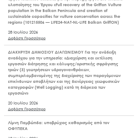
υλοποίησης του Έργου «Full recovery of the Griffon Vulture
population in the Balkan Peninsula and creation of
sustainable capacities for vulture conservation across the
region» (101215506 — LIFE24-NAT-NL-LIFE Balkan GriffON)
28 Ιουλίου 2026
Διαβάστε Περισσότερα
ΔΙΑΚΗΡΥΞΗ ΔΗΜΟΣΙΟΥ ΔΙΑΓΩΝΙΣΜΟΥ Για την ανάδειξη
αναδόχου για την υπηρεσία: «Διαχείριση και εκτέλεση
εργασιών διάτρησης και κάλυψης/οριστικής σφράγισης
τριών (3) γεωτρήσεων υδρογονανθράκων,
συμπεριλαμβανομένης της διαχείρισης των παραγόμενων
επικίνδυνων αποβλήτων και της διενέργειας γεωφυσικών
καταγραφών (Well Logging) κατά τη διάρκεια των
εργασιών»
20 Ιουλίου 2026
Διαβάστε Περισσότερα
Λίμνη Παμβώτιδα: υποβρύχιος καθαρισμός από τον
ΟΦΥΠΕΚΑ