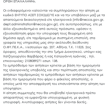
ΟΡΘΗ ΕΠΑΝΑΛΗΨΗ».
Οι ενδιαφερόμενοι καλούνται να συμπληρώσουν την αίτηση με
κωδικό ΕΝΤΥΠΟ ΑΣΕΠ ΣΟΧ2ΔΕ/ΥΕ και να την υποβάλουν μαζί με τα
απαιτούμενα δικαιολογητικά είτε ηλεκτρονικά (info@necca.gov.gr,
dept.administration@necca.gov.gr), είτε αυτοπροσώπως, είτε με
άλλο εξουσιοδοτημένο από αυτούς πρόσωπο, εφόσον η
εξουσιοδότηση φέρει την υπογραφή τους θεωρημένη από
δημόσια αρχή, είτε ταχυδρομικά με συστημένη επιστολή, στα
γραφεία της υπηρεσίας μας στην ακόλουθη διεύθυνση:
Ο.ΦΥ.ΠΕ.Κ.Α., Μεσογείων αρ. 207, Αθήνα, Τ.Κ. 11525, 2ος
όροφος, απευθύνοντάς την στο Τμήμα Διοικητικού, υπόψιν κας
Χατζηγεωργίου Βαρβάρας ή κας Κατωγιάννη Ιωάννας , τηλ.
επικοινωνίας: 2108089271 εσωτ. 138.
Το εμπρόθεσμο των αιτήσεων κρίνεται με βάση την ημερομηνία
της ηλεκτρονικής υποβολής και στην περίπτωση αποστολής των
αιτήσεων ταχυδρομικώς το εμπρόθεσμο των αιτήσεων κρίνεται με
βάση την ημερομηνία που φέρει ο φάκελος αποστολής, ο
οποίος μετά την αποσφράγισή του επισυνάπτεται στην αίτηση των
υποψηφίων.
Η αίτηση συμμετοχής που θα υποβληθεί ηλεκτρονικά πρέπει
απαραιτήτως να εμφανίζεται υπογεγραμμένη, με φυσική
υπογραφή. Ανυπόγραφες αιτήσεις δεν γίνονται δεκτές.