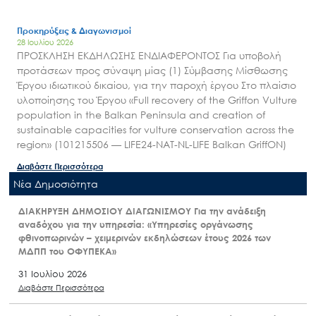
Προκηρύξεις & Διαγωνισμοί
28 Ιουλίου 2026
ΠΡΟΣΚΛΗΣΗ ΕΚΔΗΛΩΣΗΣ ΕΝΔΙΑΦΕΡΟΝΤΟΣ Για υποβολή
προτάσεων προς σύναψη μίας (1) Σύμβασης Μίσθωσης
Έργου ιδιωτικού δικαίου, για την παροχή έργου Στο πλαίσιο
υλοποίησης του Έργου «Full recovery of the Griffon Vulture
population in the Balkan Peninsula and creation of
sustainable capacities for vulture conservation across the
region» (101215506 — LIFE24-NAT-NL-LIFE Balkan GriffON)
Διαβάστε Περισσότερα
Nέα Δημοσιότητα
ΔΙΑΚΗΡΥΞΗ ΔΗΜΟΣΙΟΥ ΔΙΑΓΩΝΙΣΜΟΥ Για την ανάδειξη
αναδόχου για την υπηρεσία: «Υπηρεσίες οργάνωσης
φθινοπωρινών – χειμερινών εκδηλώσεων έτους 2026 των
ΜΔΠΠ του ΟΦΥΠΕΚΑ»
31 Ιουλίου 2026
Διαβάστε Περισσότερα