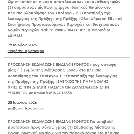
Οριστικοποίηση πίνακα αποτελεσμάτων και ανάθεση τριών
(3) συμβάσεων μίσθωσης έργου ιδιωτικού δικαίου στο
πλαίσιο υλοποίησης του Υποέργου 1: «Υποστήριξη της
λειτουργίας της Πράξης» της Πράξης «Ολοκλήρωση Εθνικού
Συστήματος Προστατευόμενων Περιοχών και διαχειριστικών
δομών περιοχών Natura 2000 – ΦΑΣΗ Β’» με κωδικό MIS
6019158.
28 Ιουλίου 2026
Διαβάστε Περισσότερα
ΠΡΟΣΚΛΗΣΗ ΕΚΔΗΛΩΣΗΣ ΕΝΔΙΑΦΕΡΟΝΤΟΣ προς σύναψη
μίας (1) Σύμβασης Μίσθωσης Έργου στο πλαίσιο
υλοποίησης του Υποέργου 1: «Υποστήριξη της λειτουργίας
της Πράξης» της Πράξης «ΕΛΕΓΧΟΣ ΤΗΣ ΠΑΡΑΝΟΜΗΣ
ΧΡΗΣΗΣ ΤΩΝ ΔΗΛΗΤΗΡΙΑΣΜΕΝΩΝ ΔΟΛΩΜΑΤΩΝ ΣΤΗΝ
ΥΠΑΙΘΡΟ» με κωδικό MIS 6016558.
28 Ιουλίου 2026
Διαβάστε Περισσότερα
ΠΡΟΣΚΛΗΣΗ ΕΚΔΗΛΩΣΗΣ ΕΝΔΙΑΦΕΡΟΝΤΟΣ Για υποβολή
προτάσεων προς σύναψη μίας (1) Σύμβασης Μίσθωσης
Έργου ιδιωτικού δικαίου, για την παροχή έργου Στο πλαίσιο