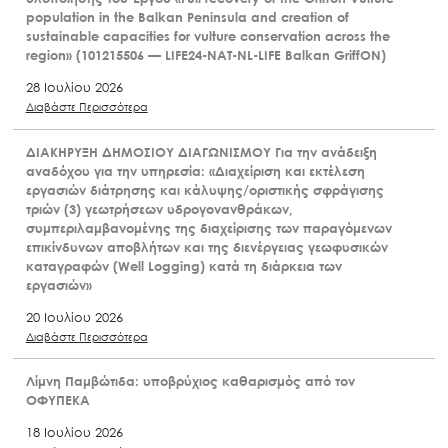
population in the Balkan Peninsula and creation of
sustainable capacities for vulture conservation across the
region» (101215506 — LIFE24-NAT-NL-LIFE Balkan GriffON)
28 Ιουλίου 2026
Διαβάστε Περισσότερα
ΔΙΑΚΗΡΥΞΗ ΔΗΜΟΣΙΟΥ ΔΙΑΓΩΝΙΣΜΟΥ Για την ανάδειξη
αναδόχου για την υπηρεσία: «Διαχείριση και εκτέλεση
εργασιών διάτρησης και κάλυψης/οριστικής σφράγισης
τριών (3) γεωτρήσεων υδρογονανθράκων,
συμπεριλαμβανομένης της διαχείρισης των παραγόμενων
επικίνδυνων αποβλήτων και της διενέργειας γεωφυσικών
καταγραφών (Well Logging) κατά τη διάρκεια των
εργασιών»
20 Ιουλίου 2026
Διαβάστε Περισσότερα
Λίμνη Παμβώτιδα: υποβρύχιος καθαρισμός από τον
ΟΦΥΠΕΚΑ
18 Ιουλίου 2026