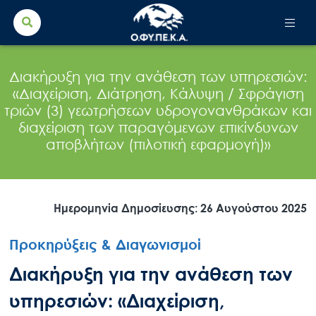
Search Button
Search
for:
Διακήρυξη για την ανάθεση των υπηρεσιών:
«Διαχείριση, Διάτρηση, Κάλυψη / Σφράγιση
τριών (3) γεωτρήσεων υδρογονανθράκων και
διαχείριση των παραγόμενων επικίνδυνων
αποβλήτων (πιλοτική εφαρμογή)»
Ημερομηνία Δημοσίευσης: 26 Αυγούστου 2025
Προκηρύξεις & Διαγωνισμοί
Διακήρυξη για την ανάθεση των
υπηρεσιών: «Διαχείριση,