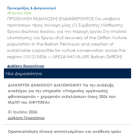
Προκηρύξεις & Διαγωνισμοί
28 Ιουλίου 2026
ΠΡΟΣΚΛΗΣΗ ΕΚΔΗΛΩΣΗΣ ΕΝΔΙΑΦΕΡΟΝΤΟΣ Για υποβολή
προτάσεων προς σύναψη μίας (1) Σύμβασης Μίσθωσης
Έργου ιδιωτικού δικαίου, για την παροχή έργου Στο πλαίσιο
υλοποίησης του Έργου «Full recovery of the Griffon Vulture
population in the Balkan Peninsula and creation of
sustainable capacities for vulture conservation across the
region» (101215506 — LIFE24-NAT-NL-LIFE Balkan GriffON)
Διαβάστε Περισσότερα
Nέα Δημοσιότητα
ΔΙΑΚΗΡΥΞΗ ΔΗΜΟΣΙΟΥ ΔΙΑΓΩΝΙΣΜΟΥ Για την ανάδειξη
αναδόχου για την υπηρεσία: «Υπηρεσίες οργάνωσης
φθινοπωρινών – χειμερινών εκδηλώσεων έτους 2026 των
ΜΔΠΠ του ΟΦΥΠΕΚΑ»
31 Ιουλίου 2026
Διαβάστε Περισσότερα
Οριστικοποίηση πίνακα αποτελεσμάτων και ανάθεση τριών