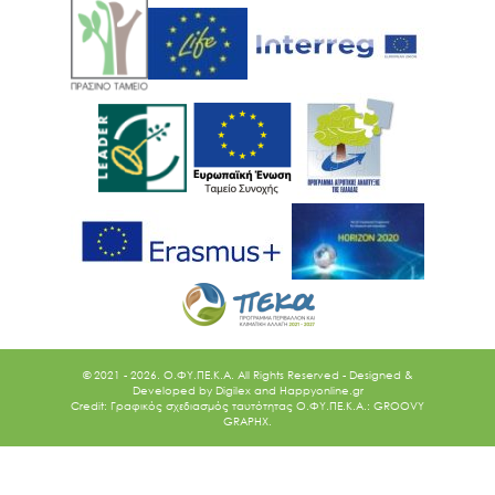
© 2021 - 2026. O.ΦΥ.ΠΕ.Κ.Α. All Rights Reserved - Designed &
Developed by
Digilex
and
Happyonline.gr
Credit: Γραφικός σχεδιασμός ταυτότητας Ο.ΦΥ.ΠΕ.Κ.Α.: GROOVY
GRAPHX.