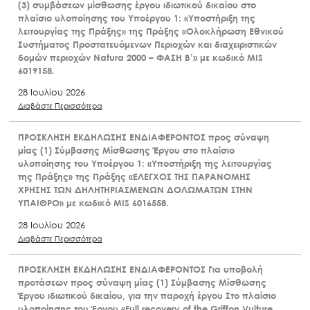
(3) συμβάσεων μίσθωσης έργου ιδιωτικού δικαίου στο
πλαίσιο υλοποίησης του Υποέργου 1: «Υποστήριξη της
λειτουργίας της Πράξης» της Πράξης «Ολοκλήρωση Εθνικού
Συστήματος Προστατευόμενων Περιοχών και διαχειριστικών
δομών περιοχών Natura 2000 – ΦΑΣΗ Β’» με κωδικό MIS
6019158.
28 Ιουλίου 2026
Διαβάστε Περισσότερα
ΠΡΟΣΚΛΗΣΗ ΕΚΔΗΛΩΣΗΣ ΕΝΔΙΑΦΕΡΟΝΤΟΣ προς σύναψη
μίας (1) Σύμβασης Μίσθωσης Έργου στο πλαίσιο
υλοποίησης του Υποέργου 1: «Υποστήριξη της λειτουργίας
της Πράξης» της Πράξης «ΕΛΕΓΧΟΣ ΤΗΣ ΠΑΡΑΝΟΜΗΣ
ΧΡΗΣΗΣ ΤΩΝ ΔΗΛΗΤΗΡΙΑΣΜΕΝΩΝ ΔΟΛΩΜΑΤΩΝ ΣΤΗΝ
ΥΠΑΙΘΡΟ» με κωδικό MIS 6016558.
28 Ιουλίου 2026
Διαβάστε Περισσότερα
ΠΡΟΣΚΛΗΣΗ ΕΚΔΗΛΩΣΗΣ ΕΝΔΙΑΦΕΡΟΝΤΟΣ Για υποβολή
προτάσεων προς σύναψη μίας (1) Σύμβασης Μίσθωσης
Έργου ιδιωτικού δικαίου, για την παροχή έργου Στο πλαίσιο
υλοποίησης του Έργου «Full recovery of the Griffon Vulture