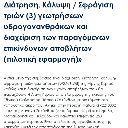
Διάτρηση, Κάλυψη / Σφράγιση
τριών (3) γεωτρήσεων
υδρογονανθράκων και
διαχείριση των παραγόμενων
επικίνδυνων αποβλήτων
(πιλοτική εφαρμογή)»
Αντικείμενο της σύμβασης είναι διαχείριση, διάτρηση, κάλυψη/
σφράγιση τριών γεωτρήσεων (W2,W3,W5) της Λίμνης Κεριού,
καθώς και η διαχείριση των υγρών αποβλήτων που θα
παραχθούν. Η Λίμνη Κεριού αποτελεί μέρος της έκτασης του
Εθνικού Θαλάσσιου Πάρκου Ζακύνθου, ευρισκόμενη στο
νοτιοδυτικό άκρο του. Ανήκει στην περιοχή Natura GR2210002
«Κόλπος Λαγανά Ζακύνθου (Ακρ. Γεράκι – Κερί) και Νησίδες
Μαραθονήσι και Πελούζο» και καλύπτει επιφάνεια 250
στρεμμάτων περίπου. Είναι ο τελευταίος υγροβιότοπος της
Ζακύνθου μετά την αποστράγγιση της λίμνης Μακρή.