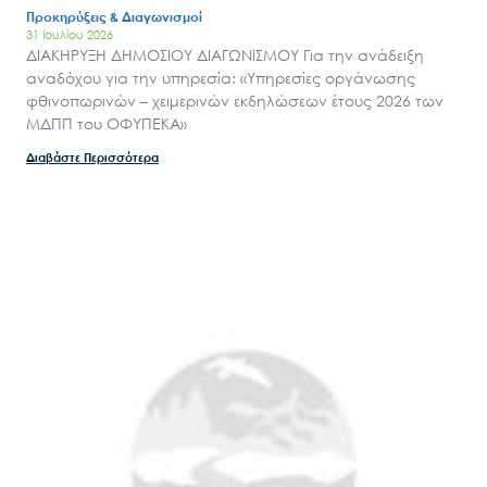
Προκηρύξεις & Διαγωνισμοί
31 Ιουλίου 2026
ΔΙΑΚΗΡΥΞΗ ΔΗΜΟΣΙΟΥ ΔΙΑΓΩΝΙΣΜΟΥ Για την ανάδειξη
αναδόχου για την υπηρεσία: «Υπηρεσίες οργάνωσης
φθινοπωρινών – χειμερινών εκδηλώσεων έτους 2026 των
ΜΔΠΠ του ΟΦΥΠΕΚΑ»
Διαβάστε Περισσότερα
Search
for:
Ο.ΦΥ.ΠΕ.Κ.Α.
Νέα – Δημοσιότητα
Άξονες δράσης
Μ.Δ.Π.Π.