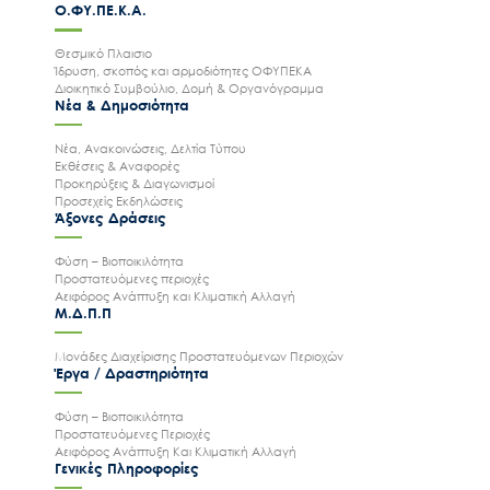
Ο.ΦΥ.ΠΕ.Κ.Α.
Θεσμικό Πλαισιο
Ίδρυση, σκοπός και αρμοδιότητες ΟΦΥΠΕΚΑ
Διοικητικό Συμβούλιο, Δομή & Οργανόγραμμα
Νέα & Δημοσιότητα
Νέα, Ανακοινώσεις, Δελτία Τύπου
Εκθέσεις & Αναφορές
Προκηρύξεις & Διαγωνισμοί
Προσεχείς Εκδηλώσεις
Άξονες Δράσεις
Φύση – Βιοποικιλότητα
Προστατευόμενες περιοχές
Αειφόρος Ανάπτυξη και Κλιματική Αλλαγή
Μ.Δ.Π.Π
Μονάδες Διαχείρισης Προστατευόμενων Περιοχών
Έργα / Δραστηριότητα
Φύση – Βιοποικιλότητα
Προστατευόμενες Περιοχές
Αειφόρος Ανάπτυξη Και Κλιματική Αλλαγή
Γενικές Πληροφορίες