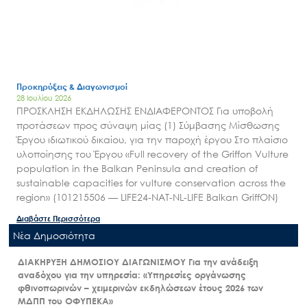
Προκηρύξεις & Διαγωνισμοί
28 Ιουλίου 2026
ΠΡΟΣΚΛΗΣΗ ΕΚΔΗΛΩΣΗΣ ΕΝΔΙΑΦΕΡΟΝΤΟΣ Για υποβολή
προτάσεων προς σύναψη μίας (1) Σύμβασης Μίσθωσης
Έργου ιδιωτικού δικαίου, για την παροχή έργου Στο πλαίσιο
υλοποίησης του Έργου «Full recovery of the Griffon Vulture
population in the Balkan Peninsula and creation of
sustainable capacities for vulture conservation across the
region» (101215506 — LIFE24-NAT-NL-LIFE Balkan GriffON)
Διαβάστε Περισσότερα
Nέα Δημοσιότητα
ΔΙΑΚΗΡΥΞΗ ΔΗΜΟΣΙΟΥ ΔΙΑΓΩΝΙΣΜΟΥ Για την ανάδειξη
αναδόχου για την υπηρεσία: «Υπηρεσίες οργάνωσης
φθινοπωρινών – χειμερινών εκδηλώσεων έτους 2026 των
ΜΔΠΠ του ΟΦΥΠΕΚΑ»