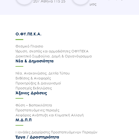
207 Αθήνα 115 25
μας
Ο.ΦΥ.ΠΕ.Κ.Α.
Θεσμικό Πλαισιο
Ίδρυση, σκοπός και αρμοδιότητες ΟΦΥΠΕΚΑ
Διοικητικό Συμβούλιο, Δομή & Οργανόγραμμα
Νέα & Δημοσιότητα
Νέα, Ανακοινώσεις, Δελτία Τύπου
Εκθέσεις & Αναφορές
Προκηρύξεις & Διαγωνισμοί
Προσεχείς Εκδηλώσεις
Άξονες Δράσεις
Φύση – Βιοποικιλότητα
Προστατευόμενες περιοχές
Αειφόρος Ανάπτυξη και Κλιματική Αλλαγή
Μ.Δ.Π.Π
Μονάδες Διαχείρισης Προστατευόμενων Περιοχών
Έργα / Δραστηριότητα