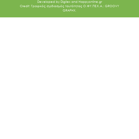
Developed by
Digilex
and
Happyonline.gr
Credit: Γραφικός σχεδιασμός ταυτότητας Ο.ΦΥ.ΠΕ.Κ.Α.: GROOVY
GRAPHX.