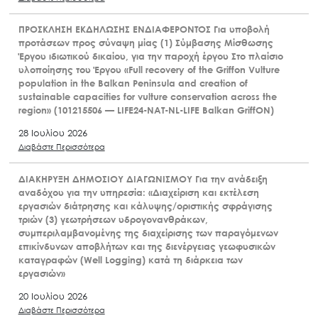
ΠΡΟΣΚΛΗΣΗ ΕΚΔΗΛΩΣΗΣ ΕΝΔΙΑΦΕΡΟΝΤΟΣ Για υποβολή
προτάσεων προς σύναψη μίας (1) Σύμβασης Μίσθωσης
Έργου ιδιωτικού δικαίου, για την παροχή έργου Στο πλαίσιο
υλοποίησης του Έργου «Full recovery of the Griffon Vulture
population in the Balkan Peninsula and creation of
sustainable capacities for vulture conservation across the
region» (101215506 — LIFE24-NAT-NL-LIFE Balkan GriffON)
28 Ιουλίου 2026
Διαβάστε Περισσότερα
ΔΙΑΚΗΡΥΞΗ ΔΗΜΟΣΙΟΥ ΔΙΑΓΩΝΙΣΜΟΥ Για την ανάδειξη
αναδόχου για την υπηρεσία: «Διαχείριση και εκτέλεση
εργασιών διάτρησης και κάλυψης/οριστικής σφράγισης
τριών (3) γεωτρήσεων υδρογονανθράκων,
συμπεριλαμβανομένης της διαχείρισης των παραγόμενων
επικίνδυνων αποβλήτων και της διενέργειας γεωφυσικών
καταγραφών (Well Logging) κατά τη διάρκεια των
εργασιών»
20 Ιουλίου 2026
Διαβάστε Περισσότερα