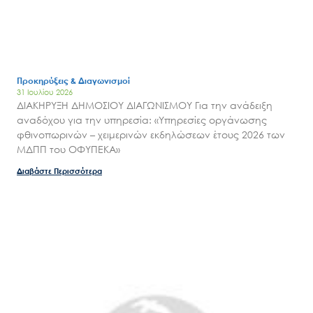
Προκηρύξεις & Διαγωνισμοί
31 Ιουλίου 2026
ΔΙΑΚΗΡΥΞΗ ΔΗΜΟΣΙΟΥ ΔΙΑΓΩΝΙΣΜΟΥ Για την ανάδειξη
αναδόχου για την υπηρεσία: «Υπηρεσίες οργάνωσης
φθινοπωρινών – χειμερινών εκδηλώσεων έτους 2026 των
ΜΔΠΠ του ΟΦΥΠΕΚΑ»
Διαβάστε Περισσότερα
Search
for:
Ο.ΦΥ.ΠΕ.Κ.Α.
Νέα – Δημοσιότητα
Άξονες δράσης