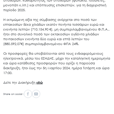
υποδομών, καθαριότητας των υποδομών (φυλάκια, τουαλέτες,
μονοπάτι κ.λπ.) και επόπτευσης επισκεπτών, για τη διαχειριστική
περίοδο 2025.
Η εκτιμώμενη αξία της σύμβασης ανέρχεται στο ποσό των
επτακοσίων δέκα χιλιάδων εκατόν πενήντα τεσσάρων ευρώ και
ενενήντα λεπτών (710.154,90 €), μη συμπεριλαμβανομένου Φ.Π.Α.,
ήτοι στο συνολικό ποσό των οκτακοσίων ογδόντα χιλιάδων
πεντακοσίων ενενήντα δύο ευρώ και επτά λεπτών του
(880.592,07€) συμπεριλαμβανομένου ΦΠΑ 24%.
Οι προσφορές θα υποβάλλονται από τους ενδιαφερόμενους
ηλεκτρονικά, μέσω του ΕΣΗΔΗΣ, μέχρι την καταληκτική ημερομηνία
και ώρα κατάθεσης προσφορών που ορίζει η παρούσα
διακήρυξη, ήτοι έως την 5η Μαρτίου 2024, ημέρα Τετάρτη και ώρα
17:00.
Δείτε την Διακήρυξη
εδώ
Share on social :