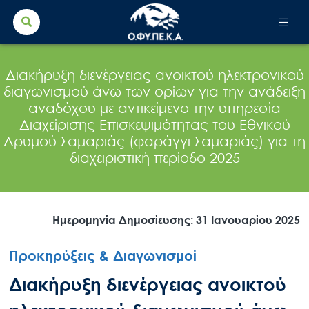
Search Button
Search
for:
Διακήρυξη διενέργειας ανοικτού ηλεκτρονικού
διαγωνισμού άνω των ορίων για την ανάδειξη
αναδόχου με αντικείμενο την υπηρεσία
Διαχείρισης Επισκεψιμότητας του Εθνικού
Δρυμού Σαμαριάς (φαράγγι Σαμαριάς) για τη
διαχειριστική περίοδο 2025
Ημερομηνία Δημοσίευσης: 31 Ιανουαρίου 2025
Προκηρύξεις & Διαγωνισμοί
Διακήρυξη διενέργειας ανοικτού