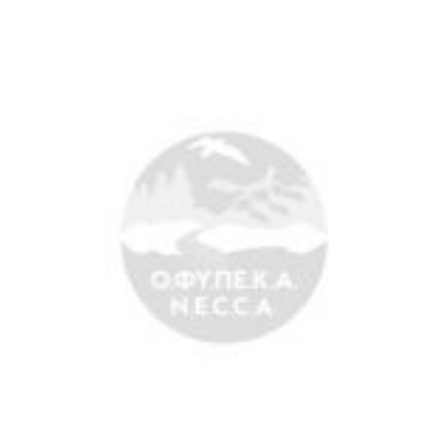
Άξονες δράσης
Μ.Δ.Π.Π.
Έργα
Εισιτήρια
Επικοινωνία