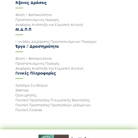
Άξονες Δράσεις
Φύση – Βιοποικιλότητα
Προστατευόμενες περιοχές
Αειφόρος Ανάπτυξη και Κλιματική Αλλαγή
Μ.Δ.Π.Π
Μονάδες Διαχείρισης Προστατευόμενων Περιοχών
Έργα / Δραστηριότητα
Φύση – Βιοποικιλότητα
Προστατευόμενες Περιοχές
Αειφόρος Ανάπτυξη Και Κλιματική Αλλαγή
Γενικές Πληροφορίες
Χρήσιμοι Συνδέσμοι
Sitemap
Όροι χρήσης
Πολιτική Προστασίας Πνευματικής Ιδιοκτησίας
Πολιτική Προστασίας Προσωπικών Δεδομένων
Πολιτική Cookies