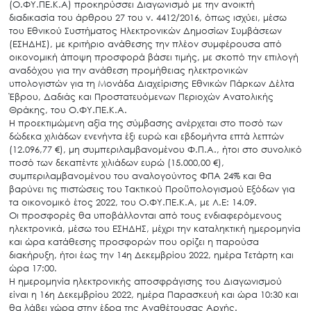
(Ο.ΦΥ.ΠΕ.Κ.Α) προκηρύσσει Διαγωνισμό με την ανοικτή
διαδικασία του άρθρου 27 του ν. 4412/2016, όπως ισχύει, μέσω
του Εθνικού Συστήματος Ηλεκτρονικών Δημοσίων Συμβάσεων
(ΕΣΗΔΗΣ), με κριτήριο ανάθεσης την πλέον συμφέρουσα από
οικονομική άποψη προσφορά βάσει τιμής, με σκοπό την επιλογή
αναδόχου για την ανάθεση προμήθειας ηλεκτρονικών
υπολογιστών για τη Μονάδα Διαχείρισης Εθνικών Πάρκων Δέλτα
Έβρου, Δαδιάς και Προστατευόμενων Περιοχών Ανατολικής
Θράκης, του Ο.ΦΥ.ΠΕ.Κ.Α.
Η προεκτιμώμενη αξία της σύμβασης ανέρχεται στο ποσό των
δώδεκα χιλιάδων ενενήντα έξι ευρώ και εβδομήντα επτά λεπτών
(12.096,77 €), μη συμπεριλαμβανομένου Φ.Π.Α., ήτοι στο συνολικό
ποσό των δεκαπέντε χιλιάδων ευρώ (15.000,00 €),
συμπεριλαμβανομένου του αναλογούντος ΦΠΑ 24% και θα
βαρύνει τις πιστώσεις του Τακτικού Προϋπολογισμού Εξόδων για
τα οικονομικό έτος 2022, του Ο.ΦΥ.ΠΕ.Κ.Α, με Λ.Ε: 14.09.
Οι προσφορές θα υποβάλλονται από τους ενδιαφερόμενους
ηλεκτρονικά, μέσω του ΕΣΗΔΗΣ, μέχρι την καταληκτική ημερομηνία
και ώρα κατάθεσης προσφορών που ορίζει η παρούσα
διακήρυξη, ήτοι έως την 14η Δεκεμβρίου 2022, ημέρα Τετάρτη και
ώρα 17:00.
Η ημερομηνία ηλεκτρονικής αποσφράγισης του Διαγωνισμού
είναι η 16η Δεκεμβρίου 2022, ημέρα Παρασκευή και ώρα 10:30 και
θα λάβει χώρα στην έδρα της Αναθέτουσας Αρχής.