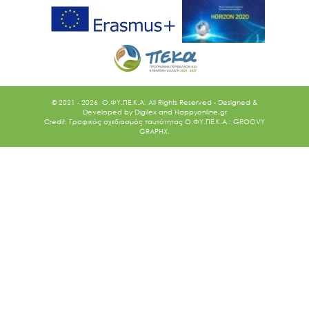
© 2021 - 2026. O.ΦΥ.ΠΕ.Κ.Α. All Rights Reserved - Designed &
Developed by
Digilex
and
Happyonline.gr
Credit: Γραφικός σχεδιασμός ταυτότητας Ο.ΦΥ.ΠΕ.Κ.Α.: GROOVY
GRAPHX.