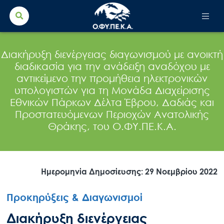
Search Button
Search
for:
Διακήρυξη διενέργειας διαγωνισμού με ανοικτή
διαδικασία για την ανάδειξη αναδόχου με
αντικείμενο την προμήθεια ηλεκτρονικών
υπολογιστών για τη Μονάδα Διαχείρισης
Εθνικών Πάρκων Δέλτα Έβρου, Δαδιάς και
Προστατευόμενων Περιοχών Ανατολικής
Θράκης, του Ο.ΦΥ.ΠΕ.Κ.Α.
Ημερομηνία Δημοσίευσης: 29 Νοεμβρίου 2022
Προκηρύξεις & Διαγωνισμοί
Διακήρυξη διενέργειας