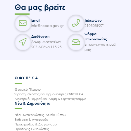
Θα μας βρείτε
Email
Τηλέφωνο
info@necca.gov.gr
2108089271
Φόρμα
Διεύθυνση
Επικοινωνίας
Λεωφ. Μεσογείων
Επικοινωνήστε μαζί
207 Αθήνα 115 25
μας
Ο.ΦΥ.ΠΕ.Κ.Α.
Θεσμικό Πλαισιο
Ίδρυση, σκοπός και αρμοδιότητες ΟΦΥΠΕΚΑ
Διοικητικό Συμβούλιο, Δομή & Οργανόγραμμα
Νέα & Δημοσιότητα
Νέα, Ανακοινώσεις, Δελτία Τύπου
Εκθέσεις & Αναφορές
Προκηρύξεις & Διαγωνισμοί
Προσεχείς Εκδηλώσεις