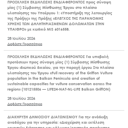
ΠΡΟΣΚΛΗΣΗ ΕΚΔΗΛΩΣΗΣ ΕΝΔΙΑΦΕΡΟΝΤΟΣ προς σύναψη
μίας (1) Σύμβασης Μίσθωσης Έργου στο πλαίσιο
υλοποίησης του Υποέργου 1: «Υποστήριξη της λειτουργίας
της Πράξης» της Πράξης «ΕΛΕΓΧΟΣ ΤΗΣ ΠΑΡΑΝΟΜΗΣ
ΧΡΗΣΗΣ ΤΩΝ ΔΗΛΗΤΗΡΙΑΣΜΕΝΩΝ ΔΟΛΩΜΑΤΩΝ ΣΤΗΝ
ΥΠΑΙΘΡΟ» με κωδικό MIS 6016558.
28 Ιουλίου 2026
Διαβάστε Περισσότερα
ΠΡΟΣΚΛΗΣΗ ΕΚΔΗΛΩΣΗΣ ΕΝΔΙΑΦΕΡΟΝΤΟΣ Για υποβολή
προτάσεων προς σύναψη μίας (1) Σύμβασης Μίσθωσης
Έργου ιδιωτικού δικαίου, για την παροχή έργου Στο πλαίσιο
υλοποίησης του Έργου «Full recovery of the Griffon Vulture
population in the Balkan Peninsula and creation of
sustainable capacities for vulture conservation across the
region» (101215506 — LIFE24-NAT-NL-LIFE Balkan GriffON)
28 Ιουλίου 2026
Διαβάστε Περισσότερα
ΔΙΑΚΗΡΥΞΗ ΔΗΜΟΣΙΟΥ ΔΙΑΓΩΝΙΣΜΟΥ Για την ανάδειξη
αναδόχου για την υπηρεσία: «Διαχείριση και εκτέλεση
εργασιών διάτρησης και κάλυψης/οριστικής σφράγισης