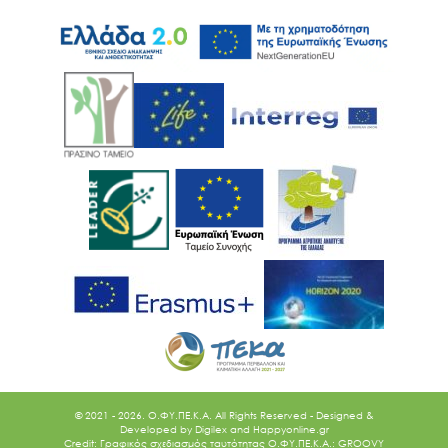
© 2021 - 2026. O.ΦΥ.ΠΕ.Κ.Α. All Rights Reserved - Designed &
Developed by
Digilex
and
Happyonline.gr
Credit: Γραφικός σχεδιασμός ταυτότητας Ο.ΦΥ.ΠΕ.Κ.Α.: GROOVY