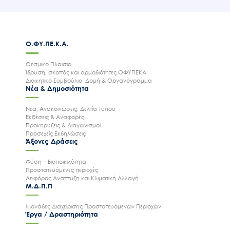
Ο.ΦΥ.ΠΕ.Κ.Α.
Θεσμικό Πλαισιο
Ίδρυση, σκοπός και αρμοδιότητες ΟΦΥΠΕΚΑ
Διοικητικό Συμβούλιο, Δομή & Οργανόγραμμα
Νέα & Δημοσιότητα
Νέα, Ανακοινώσεις, Δελτία Τύπου
Εκθέσεις & Αναφορές
Προκηρύξεις & Διαγωνισμοί
Προσεχείς Εκδηλώσεις
Άξονες Δράσεις
Φύση – Βιοποικιλότητα
Προστατευόμενες περιοχές
Αειφόρος Ανάπτυξη και Κλιματική Αλλαγή
Μ.Δ.Π.Π
Μονάδες Διαχείρισης Προστατευόμενων Περιοχών
Έργα / Δραστηριότητα