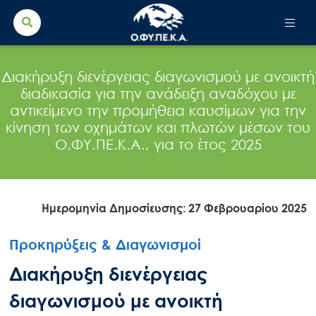
Search Button
Search
for:
Διακήρυξη διενέργειας διαγωνισμού με ανοικτή
διαδικασία για την ανάδειξη αναδόχου με
αντικείμενο την προμήθεια καυσίμων για την
κίνηση των οχημάτων και πλωτών μέσων του
Ο.ΦΥ.ΠΕ.Κ.Α., για το έτος 2025
Ημερομηνία Δημοσίευσης: 27 Φεβρουαρίου 2025
Προκηρύξεις & Διαγωνισμοί
Διακήρυξη διενέργειας
διαγωνισμού με ανοικτή