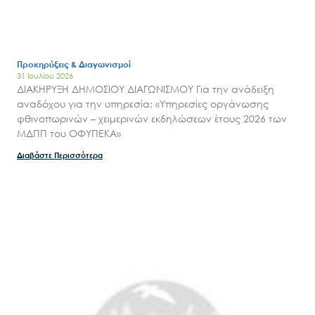
Προκηρύξεις & Διαγωνισμοί
31 Ιουλίου 2026
ΔΙΑΚΗΡΥΞΗ ΔΗΜΟΣΙΟΥ ΔΙΑΓΩΝΙΣΜΟΥ Για την ανάδειξη
αναδόχου για την υπηρεσία: «Υπηρεσίες οργάνωσης
φθινοπωρινών – χειμερινών εκδηλώσεων έτους 2026 των
ΜΔΠΠ του ΟΦΥΠΕΚΑ»
Διαβάστε Περισσότερα
Search
for:
Ο.ΦΥ.ΠΕ.Κ.Α.
Νέα – Δημοσιότητα
Άξονες δράσης