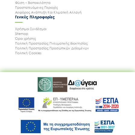
Φύση – Βιοποικιλότητα
Προστατευόμενες Περιοχές
Αειφόρος Ανάπτυξη Και Κλιματική Αλλαγή
Γενικές Πληροφορίες
Χρήσιμοι Συνδέσμοι
Sitemap
Όροι χρήσης
Πολιτική Προστασίας Πνευματικής Ιδιοκτησίας
Πολιτική Προστασίας Προσωπικών Δεδομένων
Πολιτική Cookies
Ακολουθήστε μας