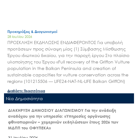
Προκηρύξεις & Διαγωνισμοί
28 Ιουλίου 2026
ΠΡΟΣΚΛΗΣΗ ΕΚΔΗΛΩΣΗΣ ΕΝΔΙΑΦΕΡΟΝΤΟΣ Για υποβολή
προτάσεων προς σύναψη μίας (1) Σύμβασης Μίσθωσης
Έργου ιδιωτικού δικαίου, για την παροχή έργου Στο πλαίσιο
υλοποίησης του Έργου «Full recovery of the Griffon Vulture
population in the Balkan Peninsula and creation of
sustainable capacities for vulture conservation across the
region» (101215506 — LIFE24-NAT-NL-LIFE Balkan GriffON)
Διαβάστε Περισσότερα
Nέα Δημοσιότητα
ΔΙΑΚΗΡΥΞΗ ΔΗΜΟΣΙΟΥ ΔΙΑΓΩΝΙΣΜΟΥ Για την ανάδειξη
αναδόχου για την υπηρεσία: «Υπηρεσίες οργάνωσης
φθινοπωρινών – χειμερινών εκδηλώσεων έτους 2026 των
ΜΔΠΠ του ΟΦΥΠΕΚΑ»
31 Ιουλίου 2026