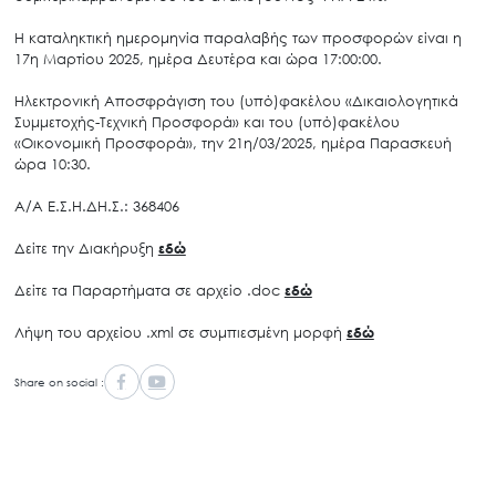
Η καταληκτική ημερομηνία παραλαβής των προσφορών είναι η
17η Μαρτίου 2025, ημέρα Δευτέρα και ώρα 17:00:00.
Ηλεκτρονική Αποσφράγιση του (υπό)φακέλου «Δικαιολογητικά
Συμμετοχής-Τεχνική Προσφορά» και του (υπό)φακέλου
«Οικονομική Προσφορά», την 21η/03/2025, ημέρα Παρασκευή
ώρα 10:30.
Α/Α Ε.Σ.Η.ΔΗ.Σ.: 368406
Δείτε την Διακήρυξη
εδώ
Δείτε τα Παραρτήματα σε αρχείο .doc
εδώ
Λήψη του αρχείου .xml σε συμπιεσμένη μορφή
εδώ
Share on social :