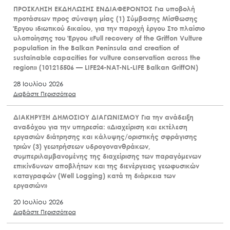
ΠΡΟΣΚΛΗΣΗ ΕΚΔΗΛΩΣΗΣ ΕΝΔΙΑΦΕΡΟΝΤΟΣ Για υποβολή
προτάσεων προς σύναψη μίας (1) Σύμβασης Μίσθωσης
Έργου ιδιωτικού δικαίου, για την παροχή έργου Στο πλαίσιο
υλοποίησης του Έργου «Full recovery of the Griffon Vulture
population in the Balkan Peninsula and creation of
sustainable capacities for vulture conservation across the
region» (101215506 — LIFE24-NAT-NL-LIFE Balkan GriffON)
28 Ιουλίου 2026
Διαβάστε Περισσότερα
ΔΙΑΚΗΡΥΞΗ ΔΗΜΟΣΙΟΥ ΔΙΑΓΩΝΙΣΜΟΥ Για την ανάδειξη
αναδόχου για την υπηρεσία: «Διαχείριση και εκτέλεση
εργασιών διάτρησης και κάλυψης/οριστικής σφράγισης
τριών (3) γεωτρήσεων υδρογονανθράκων,
συμπεριλαμβανομένης της διαχείρισης των παραγόμενων
επικίνδυνων αποβλήτων και της διενέργειας γεωφυσικών
καταγραφών (Well Logging) κατά τη διάρκεια των
εργασιών»
20 Ιουλίου 2026
Διαβάστε Περισσότερα