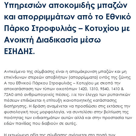
Υπηρεσιών αποκομιδής μπαζών
και απορριμμάτων από το Εθνικό
Πάρκο Στροφυλιάς – Κοτυχίου με
Ανοικτή Διαδικασία μέσω
ΕΣΗΔΗΣ.
Αντικείμενο της σύμβασης είναι η απομάκρυνση μπαζών και μη
επικίνδυνων στερεών αποβλήτων (απορρίμματα) εντός της ζώνης
Α του Εθνικού Πάρκου Στροφυλιάς – Κοτυχίου με σκοπό την
αποκατάσταση των τύπων οικοτόπων 1420, 1310, 9540, 1410 &
72Α0 από ανθρωπογενείς πιέσεις. Με τον έλεγχο των ρυπαντικών
πιέσεων επιδιώκεται η επίτευξη ικανοποιητικής κατάστασης
διατήρησης. Η δράση αναμένεται να προσδώσει στις εκτάσεις την
φυσιολογική τους μορφολογία, να συντελέσει στην βελτίωση της
ποιότητας των ενδιαιτημάτων αυτών αλλά και στην προστασία των
ειδών πανίδας που διαβιούν σε αυτές.
Η εκτιμώμενη αξία της σύμβασης ανέρχεται στο ποσό των