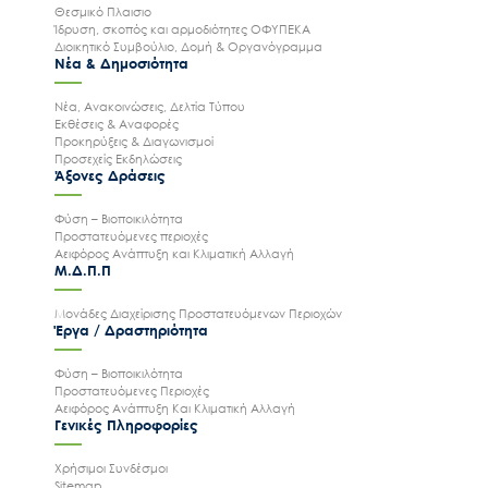
Θεσμικό Πλαισιο
Ίδρυση, σκοπός και αρμοδιότητες ΟΦΥΠΕΚΑ
Διοικητικό Συμβούλιο, Δομή & Οργανόγραμμα
Νέα & Δημοσιότητα
Νέα, Ανακοινώσεις, Δελτία Τύπου
Εκθέσεις & Αναφορές
Προκηρύξεις & Διαγωνισμοί
Προσεχείς Εκδηλώσεις
Άξονες Δράσεις
Φύση – Βιοποικιλότητα
Προστατευόμενες περιοχές
Αειφόρος Ανάπτυξη και Κλιματική Αλλαγή
Μ.Δ.Π.Π
Μονάδες Διαχείρισης Προστατευόμενων Περιοχών
Έργα / Δραστηριότητα
Φύση – Βιοποικιλότητα
Προστατευόμενες Περιοχές
Αειφόρος Ανάπτυξη Και Κλιματική Αλλαγή
Γενικές Πληροφορίες
Χρήσιμοι Συνδέσμοι
Sitemap