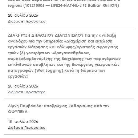
region» (101215506 — LIFE24-NAT-NL-LIFE Balkan GriffON)
28 Ιουλίου 2026
Διαβάστε Περισσότερα
ΔΙΑΚΗΡΥΞΗ ΔΗΜΟΣΙΟΥ ΔΙΑΓΩΝΙΣΜΟΥ Για την ανάδειξη
αναδόχου για την υπηρεσία: «Διαχείριση και εκτέλεση
εργασιών διάτρησης και κάλυψης/οριστικής σφράγισης
τριών (3) γεωτρήσεων υδρογονανθράκων,
συμπεριλαμβανομένης της διαχείρισης των παραγόμενων
επικίνδυνων αποβλήτων και της διενέργειας γεωφυσικών
καταγραφών (Well Logging) κατά τη διάρκεια των
εργασιών»
20 Ιουλίου 2026
Διαβάστε Περισσότερα
Λίμνη Παμβώτιδα: υποβρύχιος καθαρισμός από τον
ΟΦΥΠΕΚΑ
18 Ιουλίου 2026
Διαβάστε Περισσότερα