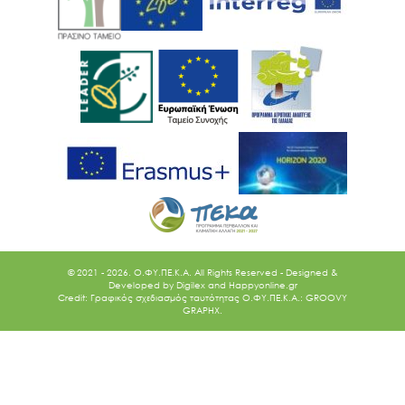
© 2021 - 2026. O.ΦΥ.ΠΕ.Κ.Α. All Rights Reserved - Designed &
Developed by
Digilex
and
Happyonline.gr
Credit: Γραφικός σχεδιασμός ταυτότητας Ο.ΦΥ.ΠΕ.Κ.Α.: GROOVY
GRAPHX.