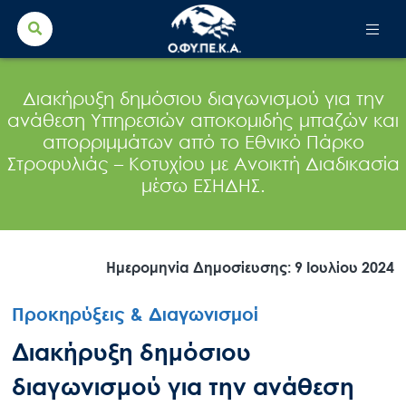
Search Button
Search
for:
Διακήρυξη δημόσιου διαγωνισμού για την
ανάθεση Υπηρεσιών αποκομιδής μπαζών και
απορριμμάτων από το Εθνικό Πάρκο
Στροφυλιάς – Κοτυχίου με Ανοικτή Διαδικασία
μέσω ΕΣΗΔΗΣ.
Ημερομηνία Δημοσίευσης: 9 Ιουλίου 2024
Προκηρύξεις & Διαγωνισμοί
Διακήρυξη δημόσιου
διαγωνισμού για την ανάθεση