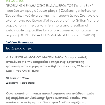
28 Ιουλίου 2026
ΠΡΟΣΚΛΗΣΗ ΕΚΔΗΛΩΣΗΣ ΕΝΔΙΑΦΕΡΟΝΤΟΣ Για υποβολή
προτάσεων προς σύναψη μίας (1) Σύμβασης Μίσθωσης
Έργου ιδιωτικού δικαίου, για την παροχή έργου Στο πλαίσιο
υλοποίησης του Έργου «Full recovery of the Griffon Vulture
population in the Balkan Peninsula and creation of
sustainable capacities for vulture conservation across the
region» (101215506 — LIFE24-NAT-NL-LIFE Balkan GriffON)
Διαβάστε Περισσότερα
Nέα Δημοσιότητα
ΔΙΑΚΗΡΥΞΗ ΔΗΜΟΣΙΟΥ ΔΙΑΓΩΝΙΣΜΟΥ Για την ανάδειξη
αναδόχου για την υπηρεσία: «Υπηρεσίες οργάνωσης
φθινοπωρινών – χειμερινών εκδηλώσεων έτους 2026 των
ΜΔΠΠ του ΟΦΥΠΕΚΑ»
31 Ιουλίου 2026
Διαβάστε Περισσότερα
Οριστικοποίηση πίνακα αποτελεσμάτων και ανάθεση τριών
(3) συμβάσεων μίσθωσης έργου ιδιωτικού δικαίου στο
πλαίσιο υλοποίησης του Υποέργου 1: «Υποστήριξη της