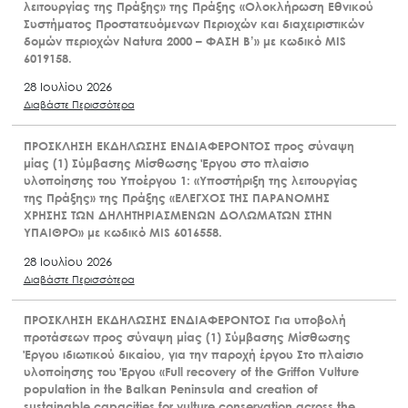
λειτουργίας της Πράξης» της Πράξης «Ολοκλήρωση Εθνικού
Συστήματος Προστατευόμενων Περιοχών και διαχειριστικών
δομών περιοχών Natura 2000 – ΦΑΣΗ Β’» με κωδικό MIS
6019158.
28 Ιουλίου 2026
Διαβάστε Περισσότερα
ΠΡΟΣΚΛΗΣΗ ΕΚΔΗΛΩΣΗΣ ΕΝΔΙΑΦΕΡΟΝΤΟΣ προς σύναψη
μίας (1) Σύμβασης Μίσθωσης Έργου στο πλαίσιο
υλοποίησης του Υποέργου 1: «Υποστήριξη της λειτουργίας
της Πράξης» της Πράξης «ΕΛΕΓΧΟΣ ΤΗΣ ΠΑΡΑΝΟΜΗΣ
ΧΡΗΣΗΣ ΤΩΝ ΔΗΛΗΤΗΡΙΑΣΜΕΝΩΝ ΔΟΛΩΜΑΤΩΝ ΣΤΗΝ
ΥΠΑΙΘΡΟ» με κωδικό MIS 6016558.
28 Ιουλίου 2026
Διαβάστε Περισσότερα
ΠΡΟΣΚΛΗΣΗ ΕΚΔΗΛΩΣΗΣ ΕΝΔΙΑΦΕΡΟΝΤΟΣ Για υποβολή
προτάσεων προς σύναψη μίας (1) Σύμβασης Μίσθωσης
Έργου ιδιωτικού δικαίου, για την παροχή έργου Στο πλαίσιο
υλοποίησης του Έργου «Full recovery of the Griffon Vulture
population in the Balkan Peninsula and creation of
sustainable capacities for vulture conservation across the